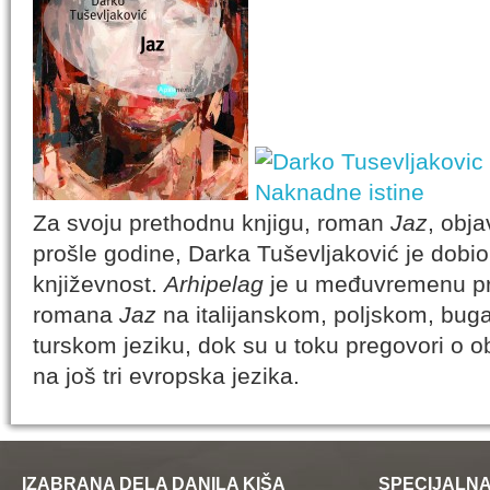
Za svoju prethodnu knjigu, roman
Jaz
, obja
prošle godine, Darka Tuševljaković je dobi
književnost.
Arhipelag
je u međuvremenu pr
romana
Jaz
na italijanskom, poljskom, bug
turskom jeziku, dok su u toku pregovori o o
na još tri evropska jezika.
IZABRANA DELA DANILA KIŠA
SPECIJALNA