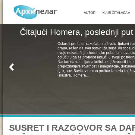
AUTORI
KLUB ČITALACA
»
Čitajući Homera, poslednji put
Ostareli profesor, razočaran u životu, ljubavi i pol
grada, rešen da svet ostavi iza sebe. Ali sticaj 
svoje nekadašnje studentske pobune i nova st
odlučuju da se profesor uključi u svoju poslednju
Nastao na tradicijama kritičke književnosti i s
prepoznatljive stvarnosti i imaginacije, dokumen
igre, novi Savićev roman protiče između književ
iskustva, Homera...
SUSRET I RAZGOVOR SA D