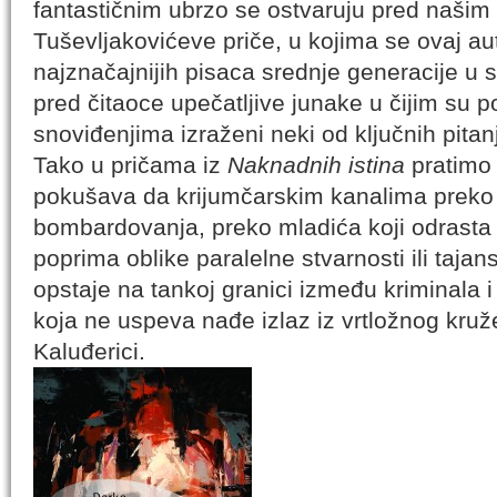
fantastičnim ubrzo se ostvaruju pred naši
Tuševljakovićeve priče, u kojima se ovaj au
najznačajnijih pisaca srednje generacije u s
pred čitaoce upečatljive junake u čijim su po
snoviđenjima izraženi neki od ključnih pita
Tako u pričama iz
Naknadnih istina
pratimo 
pokušava da krijumčarskim kanalima preko 
bombardovanja, preko mladića koji odrasta 
poprima oblike paralelne stvarnosti ili taja
opstaje na tankoj granici između kriminala 
koja ne uspeva nađe izlaz iz vrtložnog kru
Kaluđerici.