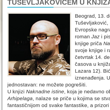
TUŠEVLJAKOVIĆEM U KNJI
Beograd, 13. 
Tuševljaković, 
Evropske nagra
roman
Jaz
i pi
knjige priča
Na
svoje knjige i
četvrtak 14. d
časova u knjiž
Lazara 12). Bić
iznenađenja. Ul
jednostavan: ne možete pogrešiti.
U knjizi
Naknadne istine
, koja je nedavno o
Arhipelaga
, nalaze se priče u kojima se st
fantastičnijom od svake fantastike, a prizor