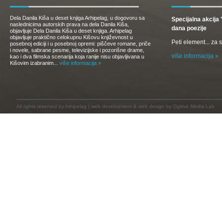
Dela Danila Kiša u deset knjiga Arhipelag, u dogovoru sa
Specijalna akcij
naslednicima autorskih prava na dela Danila Kiša,
dana poezije
objavljuje Dela Danila Kiša u deset knjiga. Arhipelag
objavljuje praktično celokupnu Kišovu književnost u
Peti element... za
posebnoj ediciji i u posebnoj opremi: piščeve romane, priče
i novele, sabrane pesme, televizijske i pozorišne drame,
više informacija »
kao i dva filmska scenarija koja ranije nisu objavljivana u
Kišovim izabranim...
više informacija »
All rights reserved by
Arhipelag
|
web development
&
web design
by Ogitive Media Lab