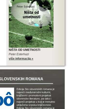
NIŠTA OD UMETNOSTI
Peter Esterhazi
više informacija »
SLOVENSKIH ROMANA
Edicija Sto slovenskih romana je
najveći međunarodni kulturni,
književni i promotivni projekat
slovenske literature, pa tako i
najveći projekat u koji je trenutno
uključena srpska književnost.
Edicija Sto slovenskih romana je