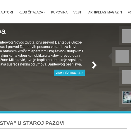
AUTORI
KLUB ČITALACA
»
KUPOVINA
VESTI
ARHIPELAG MAGAZIN
F
ba
nteovog Novog života, prvi prevod Danteove Gozbe
, kao i prevod Danteovih pesama vezanih za Novi
a obimnim kritičkim aparatom i književno-istorijskim i
jskim kontekstom koji oblikuju tekstovi prevodioca i
žane Milinković, ovo je kapitalno delo koje srpskom
ava susret s nekim od vrhova Danteovog pesništva.
više informacija »
STVA” U STAROJ PAZOVI