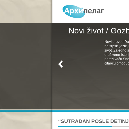
Novi život / Goz
Novi prevod Da
na srpski jezik
život. Zajedno s
društveno-istori
priređivača Sne
čitaocu omoguć
“SUTRADAN POSLE DETINJ