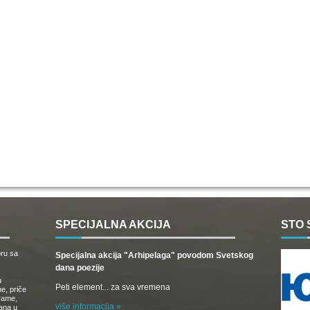
SPECIJALNA AKCIJA
STO 
oru sa
Specijalna akcija "Arhipelaga" povodom Svetskog
dana poezije
u
Peti element... za sva vremena
e, priče
drame,
više informacija »
vana u