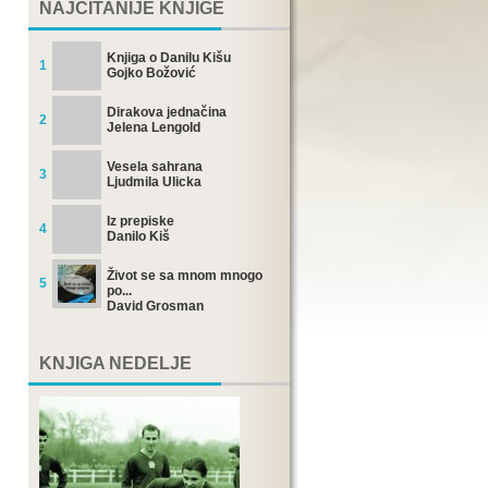
NAJČITANIJE KNJIGE
Knjiga o Danilu Kišu
1
Gojko Božović
Dirakova jednačina
2
Jelena Lengold
Vesela sahrana
3
Ljudmila Ulicka
Iz prepiske
4
Danilo Kiš
Život se sa mnom mnogo
5
po...
David Grosman
KNJIGA NEDELJE