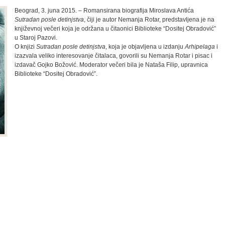
Beograd, 3. juna 2015. – Romansirana biografija Miroslava Antića
Sutradan posle detinjstva
, čiji je autor Nemanja Rotar, predstavljena je na
književnoj večeri koja je održana u čitaonici Biblioteke “Dositej Obradović”
u Staroj Pazovi.
O knjizi
Sutradan posle detinjstva
, koja je objavljena u izdanju
Arhipelaga
i
izazvala veliko interesovanje čitalaca, govorili su Nemanja Rotar i pisac i
izdavač Gojko Božović. Moderator večeri bila je Nataša Filip, upravnica
Biblioteke “Dositej Obradović”.