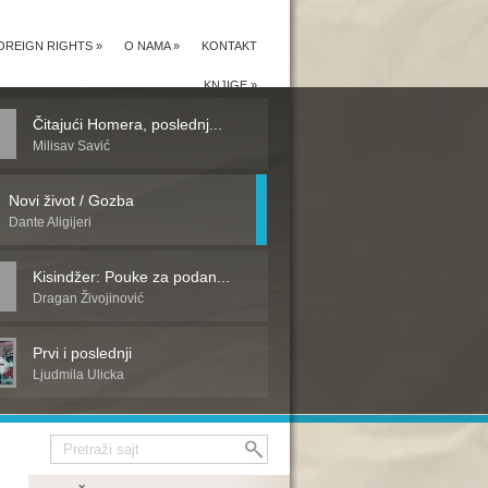
OREIGN RIGHTS
»
O NAMA
»
KONTAKT
KNJIGE
»
Čitajući Homera, poslednj...
Milisav Savić
Novi život / Gozba
Dante Aligijeri
Kisindžer: Pouke za podan...
Dragan Živojinović
Prvi i poslednji
Ljudmila Ulicka