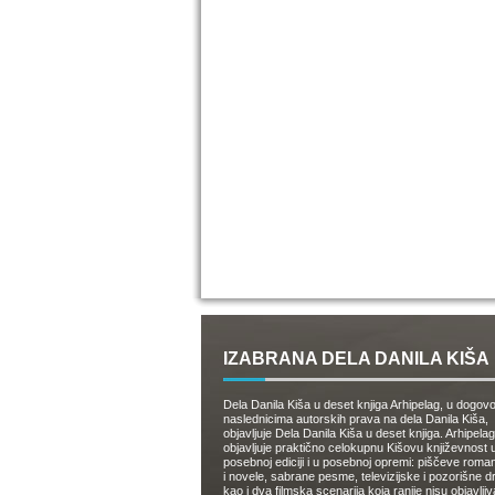
IZABRANA DELA DANILA KIŠA
Dela Danila Kiša u deset knjiga Arhipelag, u dogov
naslednicima autorskih prava na dela Danila Kiša,
objavljuje Dela Danila Kiša u deset knjiga. Arhipelag
objavljuje praktično celokupnu Kišovu književnost 
posebnoj ediciji i u posebnoj opremi: piščeve roman
i novele, sabrane pesme, televizijske i pozorišne 
kao i dva filmska scenarija koja ranije nisu objavlji