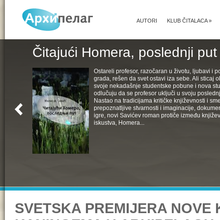
AUTORI
KLUB ČITALACA
»
Čitajući Homera, poslednji put
Ostareli profesor, razočaran u životu, ljubavi i pol
grada, rešen da svet ostavi iza sebe. Ali sticaj 
svoje nekadašnje studentske pobune i nova st
odlučuju da se profesor uključi u svoju poslednju
Nastao na tradicijama kritičke književnosti i s
prepoznatljive stvarnosti i imaginacije, dokumen
igre, novi Savićev roman protiče između književ
iskustva, Homera...
SVETSKA PREMIJERA NOVE 