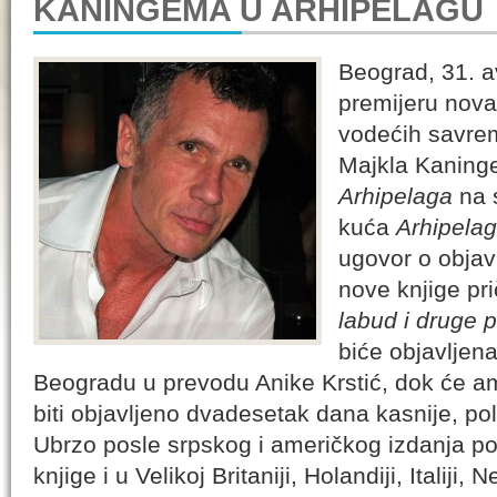
KANINGEMA U ARHIPELAGU
Beograd, 31. a
premijeru nova
vodećih savrem
Majkla Kaning
Arhipelaga
na 
kuća
Arhipelag
ugovor o objav
nove knjige p
labud i druge p
biće objavljen
Beogradu u prevodu Anike Krstić, dok će am
biti objavljeno dvadesetak dana kasnije, p
Ubrzo posle srpskog i američkog izdanja po
knjige i u Velikoj Britaniji, Holandiji, Italiji