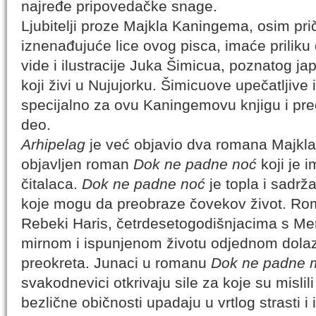
najređe pripovedačke snage.
Ljubitelji proze Majkla Kaningema, osim pri
iznenađujuće lice ovog pisca, imaće priliku
vide i ilustracije Juka Šimicua, poznatog jap
koji živi u Nujujorku. Šimicuove upečatljive 
specijalno za ovu Kaningemovu knjigu i pred
deo.
Arhipelag
je već objavio dva romana Majkla
objavljen roman
Dok ne padne noć
koji je 
čitalaca.
Dok ne padne noć
je topla i sadrž
koje mogu da preobraze čovekov život. Rom
Rebeki Haris, četrdesetogodišnjacima s Me
mirnom i ispunjenom životu odjednom dola
preokreta. Junaci u romanu
Dok ne padne 
svakodnevici otkrivaju sile za koje su mislili
bezlične običnosti upadaju u vrtlog strasti i