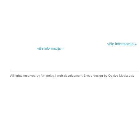
IZABRANA DELA DANILA KIŠA
SPECIJALNA
Dela Danila Kiša u deset knjiga Arhipelag, u dogovoru sa
Specijalna akcij
naslednicima autorskih prava na dela Danila Kiša,
dana poezije
objavljuje Dela Danila Kiša u deset knjiga. Arhipelag
objavljuje praktično celokupnu Kišovu književnost u
Peti element... za
posebnoj ediciji i u posebnoj opremi: piščeve romane, priče
i novele, sabrane pesme, televizijske i pozorišne drame,
više informacija »
kao i dva filmska scenarija koja ranije nisu objavljivana u
Kišovim izabranim...
više informacija »
All rights reserved by
Arhipelag
|
web development
&
web design
by Ogitive Media Lab