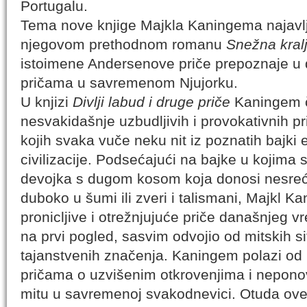
Portugalu.
Tema nove knjige Majkla Kaningema najavlj
njegovom prethodnom romanu
Snežna kralj
istoimene Andersenove priče prepoznaje u
pričama u savremenom Njujorku.
U knjizi
Divlji labud i druge priče
Kaningem č
nesvakidašnje uzbudljivih i provokativnih 
kojih svaka vuče neku nit iz poznatih bajki
civilizacije. Podsećajući na bajke u kojima 
devojka s dugom kosom koja donosi nesreć
duboko u šumi ili zveri i talismani, Majkl 
pronicljive i otrežnjujuće priče današnjeg
na prvi pogled, sasvim odvojio od mitskih sit
tajanstvenih značenja. Kaningem polazi od 
pričama o uzvišenim otkrovenjima i neponovl
mitu u savremenoj svakodnevici. Otuda ove p