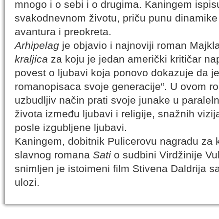
mnogo i o sebi i o drugima. Kaningem ispisu
svakodnevnom životu, priču punu dinamike i p
avantura i preokreta.
Arhipelag
je objavio i najnoviji roman Maj
kraljica
za koju je jedan američki kritičar nap
povest o ljubavi koja ponovo dokazuje da j
romanopisaca svoje generacije“. U ovom 
uzbudljiv način prati svoje junake u paralel
života između ljubavi i religije, snažnih vizi
posle izgubljene ljubavi.
Kaningem, dobitnik Pulicerovu nagradu za k
slavnog romana
Sati
o sudbini Virdžinije V
snimljen je istoimeni film Stivena Daldrija 
ulozi.