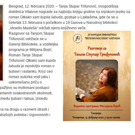
Beograd, 12. februara 2020. – Tanja Stupar Trifunović, ovogodišnja
dobitnica Vitalove nagrade za najbolju knjigu godine na srpskom jeziku za
roman
Otkako sam kupila labuda
, gostuje u Laktašima, gde će se u
četvrtak 13. februara s početkom u 19 časova u Narodnoj biblioteci
„Veselin Masleša“ održati njeno književno veče.
Razgovor sa Tanjom Stupar
Trifunović održaće se u
Galeriji Biblioteke, a voditeljka
programa je Milijana Bojić.
Roman Tanje Stupar
Trifunović
Otkako sam kupila
labuda
je neodoljiv roman o
ljubavi i rastanku. Kroz ceo
roman autorka vodi jaku i
uskomešanu priču o
, pažljivo su motivisani postupci
vremenih svakodnevnih okolnosti,
između ljubavi i tabua, između
 na drugu u razmeni strasti i
utrašnjih potreba i izgovorenih i