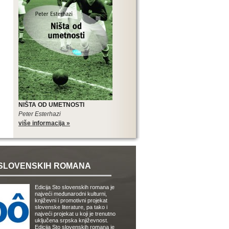
NIŠTA OD UMETNOSTI
Peter Esterhazi
više informacija »
SLOVENSKIH ROMANA
Edicija Sto slovenskih romana je
najveći međunarodni kulturni,
književni i promotivni projekat
slovenske literature, pa tako i
najveći projekat u koji je trenutno
uključena srpska književnost.
Edicija Sto slovenskih romana je