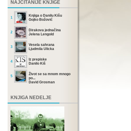
NAJČITANIJE KNJIGE
Knjiga o Danilu Kišu
1
Gojko Božović
Dirakova jednačina
2
Jelena Lengold
Vesela sahrana
3
Ljudmila Ulicka
Iz prepiske
4
Danilo Kiš
Život se sa mnom mnogo
5
po...
David Grosman
KNJIGA NEDELJE