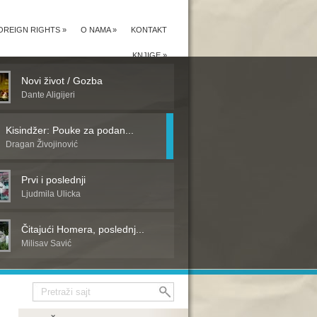
OREIGN RIGHTS
»
O NAMA
»
KONTAKT
KNJIGE
»
Novi život / Gozba
Dante Aligijeri
Kisindžer: Pouke za podan...
Dragan Živojinović
Prvi i poslednji
Ljudmila Ulicka
Čitajući Homera, poslednj...
Milisav Savić