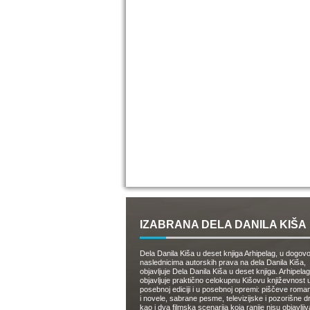
IZABRANA DELA DANILA KIŠA
Dela Danila Kiša u deset knjiga Arhipelag, u dogov
naslednicima autorskih prava na dela Danila Kiša,
objavljuje Dela Danila Kiša u deset knjiga. Arhipelag
objavljuje praktično celokupnu Kišovu književnost 
posebnoj ediciji i u posebnoj opremi: piščeve roman
i novele, sabrane pesme, televizijske i pozorišne 
kao i dva filmska scenarija koja ranije nisu objavlji