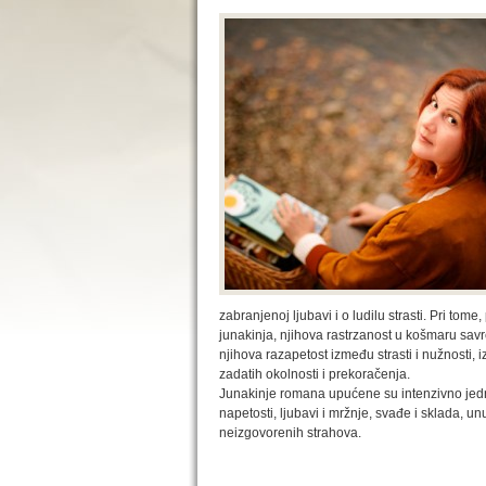
zabranjenoj ljubavi i o ludilu strasti. Pri tome
junakinja, njihova rastrzanost u košmaru sa
njihova razapetost između strasti i nužnosti, 
zadatih okolnosti i prekoračenja.
Junakinje romana upućene su intenzivno jedna
napetosti, ljubavi i mržnje, svađe i sklada, un
neizgovorenih strahova.