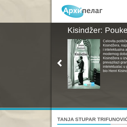
Kisindžer: Pouke
Celovita politič
Kisindžera, naj
i intelektualna 
modernog doba. 
Kisindžera u izv
prevazilazi gra
intelektualac u 
bio Henri Kisind
TANJA STUPAR TRIFUNOVI