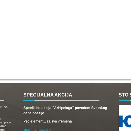
SPECIJALNA AKCIJA
STO 
oru sa
Specijalna akcija "Arhipelaga" povodom Svetskog
dana poezije
u
Peti element... za sva vremena
e, priče
drame,
više informacija »
vana u