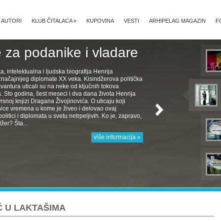
AUTORI
KLUB ČITALACA
»
KUPOVINA
VESTI
ARHIPELAG MAGAZIN
F
 za podanike i vladare
ka, intelektualna i ljudska biografija Henrija
značajnijeg diplomate XX veka. Kisindžerova politička
avantura uticali su na neke od ključnih tokova
Sto godina, šest meseci i dva dana života Henrija
rsnoj knjizi Dragana Živojinovića. O uticaju koji
nice vremena u kome je živeo i delovao ovaj
politici i diplomata u svetu netrpeljivih. Ko je, zapravo,
žer? Šta...
više informacija »
Ć U LAKTAŠIMA