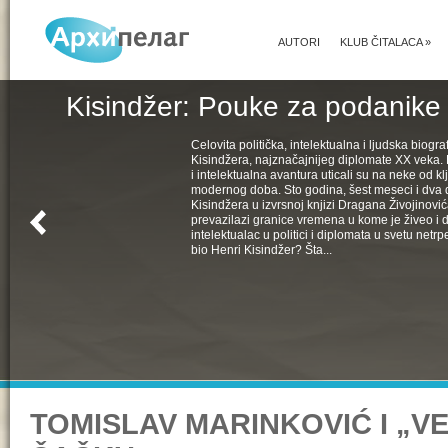
AUTORI
KLUB ČITALACA
»
Kisindžer: Pouke za podanike 
Celovita politička, intelektualna i ljudska biogra
Kisindžera, najznačajnijeg diplomate XX veka. 
i intelektualna avantura uticali su na neke od k
modernog doba. Sto godina, šest meseci i dva 
Kisindžera u izvrsnoj knjizi Dragana Živojinovića
prevazilazi granice vremena u kome je živeo i 
intelektualac u politici i diplomata u svetu netrpe
bio Henri Kisindžer? Šta...
TOMISLAV MARINKOVIĆ I „V