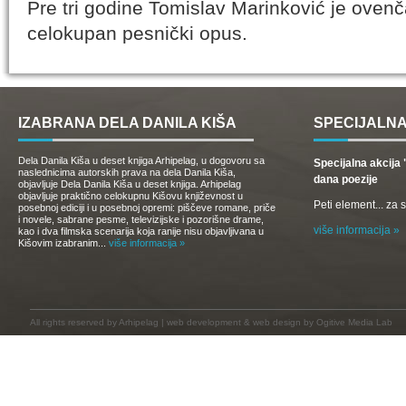
Pre tri godine Tomislav Marinković je ove
celokupan pesnički opus.
IZABRANA DELA DANILA KIŠA
SPECIJALNA
Dela Danila Kiša u deset knjiga Arhipelag, u dogovoru sa
Specijalna akcij
naslednicima autorskih prava na dela Danila Kiša,
dana poezije
objavljuje Dela Danila Kiša u deset knjiga. Arhipelag
objavljuje praktično celokupnu Kišovu književnost u
Peti element... za
posebnoj ediciji i u posebnoj opremi: piščeve romane, priče
i novele, sabrane pesme, televizijske i pozorišne drame,
više informacija »
kao i dva filmska scenarija koja ranije nisu objavljivana u
Kišovim izabranim...
više informacija »
All rights reserved by
Arhipelag
|
web development
&
web design
by Ogitive Media Lab