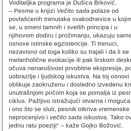
Voditeljka programa je Dušica Brković.
– Pesme u knjizi
Večito sada
polaze od
povlašćenih trenutaka svakodnevice u koji
se, u smeni tamnih i svetlih principa i u
njihovom dodiru i prožimanju, ukazuju sam
osnove istinske egzistencije. Ti trenuci,
nezavisno od toga koliko su trajali i da li s
melanholične evokacije ili pak lirskom deskr
očuva nenarušivost prvobitne ekspresije, p
uobrazilje i ljudskog iskustva. Na toj osnov
oblikuje zaokruženu i dosledno izvedenu k
unutrašnjom pričom koja se pomalja iz pesm
ciklus. Pažljivo istražujući stvarna i moguć
i ono što se sluti, pesnik otkriva vremenske 
neprocenjivo i
večito sada
iskustva. Tako ov
jednu ratu poeziji“ – kaže Gojko Božović.