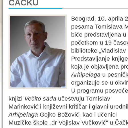
ČAČKU
Beograd, 10. aprila 
pesama Tomislava M
biće predstavljena u 
početkom u 19 časov
biblioteke „Vladislav
Predstavljanje knjig
koja je objavljena pr
Arhipelaga
u pesničko
organizuje se u okvi
U programu posveć
knjizi
Večito sada
učestvuju Tomislav
Marinković i književni kritičar i glavni uredni
Arhipelaga
Gojko Božović, kao i učenici
Muzičke škole „dr Vojislav Vučković“ u Čač