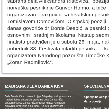
sabrana dela Aleksandra Ristovića, poezij
norveške pesnikinje Gunvor Hofmo, a biće
organizovan i razgovor sa hrvatskim pesn
Tomislavom Domovićem. O srpskoj poeziji
danas govoriće dr Đorđe Despić, a pesnici ć
osnovnim i srednjim školama. Nastup sedm
finalista predviđen je u subotu 26. maja, na
pobednik 33. Festivala mladih pesnika – k
organizatora Narodnog pozorišta Timočke Kr
„Zoran Radmilović“.
IZABRANA DELA DANILA KIŠA
SPECIJALNA
Dela Danila Kiša u deset knjiga Arhipelag, u dogovoru sa
Specijalna akcij
naslednicima autorskih prava na dela Danila Kiša,
dana poezije
objavljuje Dela Danila Kiša u deset knjiga. Arhipelag
objavljuje praktično celokupnu Kišovu književnost u
Peti element... za