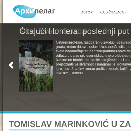
AUTORI
KLUB ČITALACA
»
Čitajući Homera, poslednji put
Ostareli profesor, razočaran u životu, ljubavi i pol
grada, rešen da svet ostavi iza sebe. Ali sticaj 
svoje nekadašnje studentske pobune i nova st
odlučuju da se profesor uključi u svoju poslednju
Nastao na tradicijama kritičke književnosti i s
prepoznatljive stvarnosti i imaginacije, dokumen
igre, novi Savićev roman protiče između književ
iskustva, Homera...
TOMISLAV MARINKOVIĆ U Z