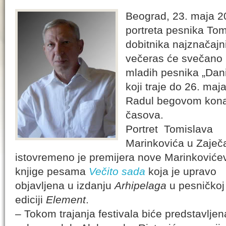
Beograd, 23. maja 2
portreta pesnika Tom
dobitnika najznačajn
večeras će svečano b
mladih pesnika „Dani
koji traje do 26. ma
Radul begovom kona
časova.
Portret Tomislava
Marinkovića u Zaječ
istovremeno je premijera nove Marinkoviće
knjige pesama
Večito sada
koja je upravo
objavljena u izdanju
Arhipelaga
u pesničkoj
ediciji
Element
.
– Tokom trajanja festivala biće predstavljen