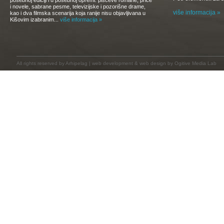
posebnoj ediciji i u posebnoj opremi: piščeve romane, priče
i novele, sabrane pesme, televizijske i pozorišne drame,
više informacija »
kao i dva filmska scenarija koja ranije nisu objavljivana u
Kišovim izabranim...
više informacija »
All rights reserved by
Arhipelag
|
web development
&
web design
by Ogitive Media Lab