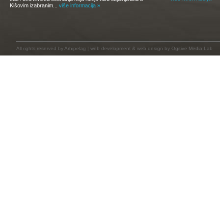
Kišovim izabranim...
više informacija »
All rights reserved by
Arhipelag
|
web development
&
web design
by Ogitive Media Lab