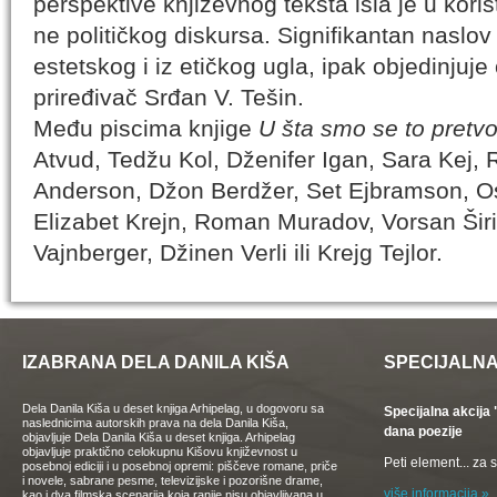
perspektive književnog teksta išla je u kor
ne političkog diskursa. Signifikantan naslo
estetskog i iz etičkog ugla, ipak objedinjuj
priređivač Srđan V. Tešin.
Među piscima knjige
U šta smo se to pretvor
Atvud, Tedžu Kol, Dženifer Igan, Sara Kej, 
Anderson, Džon Berdžer, Set Ejbramson, Osti
Elizabet Krejn, Roman Muradov, Vorsan Širi,
Vajnberger, Džinen Verli ili Krejg Tejlor.
IZABRANA DELA DANILA KIŠA
SPECIJALNA
Dela Danila Kiša u deset knjiga Arhipelag, u dogovoru sa
Specijalna akcij
naslednicima autorskih prava na dela Danila Kiša,
dana poezije
objavljuje Dela Danila Kiša u deset knjiga. Arhipelag
objavljuje praktično celokupnu Kišovu književnost u
Peti element... za
posebnoj ediciji i u posebnoj opremi: piščeve romane, priče
i novele, sabrane pesme, televizijske i pozorišne drame,
više informacija »
kao i dva filmska scenarija koja ranije nisu objavljivana u