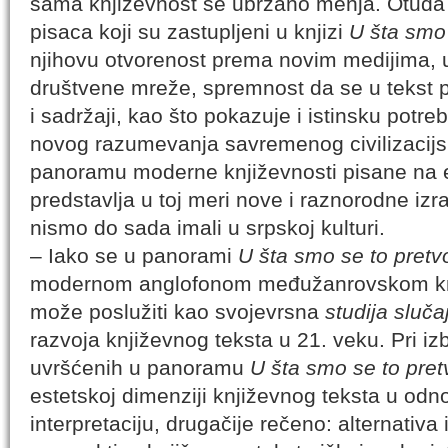
sama književnost se ubrzano menja. Otuda 
pisaca koji su zastupljeni u knjizi
U šta smo 
njihovu otvorenost prema novim medijima, uk
društvene mreže, spremnost da se u tekst pr
i sadržaji, kao što pokazuje i istinsku potr
novog razumevanja savremenog civilizacijs
panoramu moderne književnosti pisane na e
predstavlja u toj meri nove i raznorodne izr
nismo do sada imali u srpskoj kulturi.
– Iako se u panorami
U šta smo se to pretvo
modernom anglofonom međužanrovskom knj
može poslužiti kao svojevrsna
studija sluča
razvoja književnog teksta u 21. veku. Pri iz
uvršćenih u panoramu
U šta smo se to pretv
estetskoj dimenziji književnog teksta u odn
interpretaciju, drugačije rečeno: alternativa