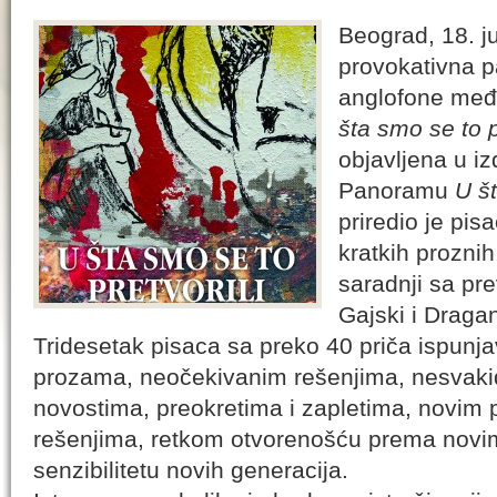
Beograd, 18. j
provokativna 
anglofone međ
šta smo se to p
objavljena u i
Panoramu
U št
priredio je pis
kratkih proznih
saradnji sa pr
Gajski i Draga
Tridesetak pisaca sa preko 40 priča ispunja
prozama, neočekivanim rešenjima, nesvaki
novostima, preokretima i zapletima, novim 
rešenjima, retkom otvorenošću prema novi
senzibilitetu novih generacija.