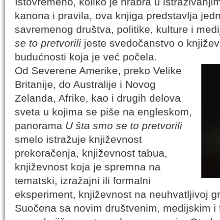
Istovremeno, koliko je hrabra u istraživanji
kanona i pravila, ova knjiga predstavlja jed
savremenog društva, politike, kulture i med
se to pretvorili
jeste svedočanstvo o književn
budućnosti koja je već počela.
Od Severene Amerike, preko Velike
Britanije, do Australije i Novog
Zelanda, Afrike, kao i drugih delova
sveta u kojima se piše na engleskom,
panorama
U šta smo se to pretvorili
smelo istražuje književnost
prekoračenja, književnost tabua,
književnost koja je spremna na
tematski, izražajni ili formalni
eksperiment, književnost na neuhvatljivoj g
Suočena sa novim društvenim, medijskim i 