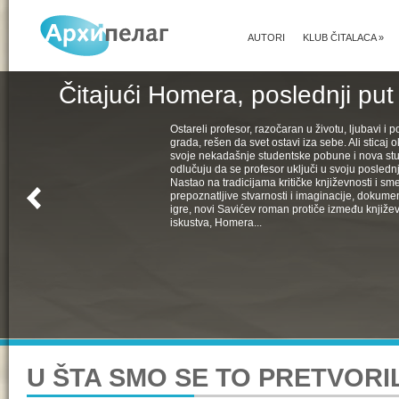
AUTORI
KLUB ČITALACA
»
Čitajući Homera, poslednji put
Ostareli profesor, razočaran u životu, ljubavi i pol
grada, rešen da svet ostavi iza sebe. Ali sticaj 
svoje nekadašnje studentske pobune i nova st
odlučuju da se profesor uključi u svoju poslednju
Nastao na tradicijama kritičke književnosti i s
prepoznatljive stvarnosti i imaginacije, dokumen
igre, novi Savićev roman protiče između književ
iskustva, Homera...
U ŠTA SMO SE TO PRETVORIL