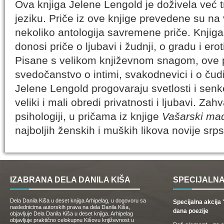
Ova knjiga Jelene Lengold je doživela već t
jeziku. Priče iz ove knjige prevedene su na 
nekoliko antologija savremene priče. Knjiga
donosi priče o ljubavi i žudnji, o gradu i erot
Pisane s velikom književnom snagom, ove p
svedočanstvo o intimi, svakodnevici i o čud
Jelene Lengold progovaraju svetlosti i senk
veliki i mali obredi privatnosti i ljubavi. Zah
psihologiji, u pričama iz knjige
Vašarski mađ
najboljih ženskih i muških likova novije srps
IZABRANA DELA DANILA KIŠA
SPECIJALNA
Dela Danila Kiša u deset knjiga Arhipelag, u dogovoru sa
Specijalna akcij
naslednicima autorskih prava na dela Danila Kiša,
dana poezije
objavljuje Dela Danila Kiša u deset knjiga. Arhipelag
objavljuje praktično celokupnu Kišovu književnost u