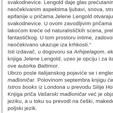
svakodnevice. Lengold daje glas prećutanim
neočekivanim aspektima ljubavi, snova, stra
epifanije u pričama Jelene Lengold otvaraj
svakodnevice. U ovom zavodljivim pričama a
lakoćom kreće od naturalističkih scena, pr
fantastičkog. U tom prostoru intime, zadovolj
neočekivano ukazuje iza krhkosti.“
Isti izdavač, u dogovoru sa
Arhipelagom
, e
knjiga Jelene Lengold, uzeo je opciju i za i
ove autorke
Baltimor
.
Ubrzo posle italijanskog pojaviće se i engl
mađioničar
. Polovinom septembra knjigu će
Istros books
iz Londona u prevodu Silije Ho
Knjiga priča
Vašarski mađioničar
već je obj
jeziku, a u toku su prevodi na češki, maked
poljski jezik.