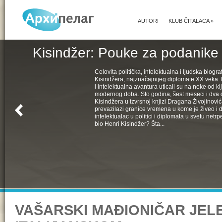
AUTORI
KLUB ČITALACA
»
Kisindžer: Pouke za podanike 
Celovita politička, intelektualna i ljudska biogra
Kisindžera, najznačajnijeg diplomate XX veka. 
i intelektualna avantura uticali su na neke od k
modernog doba. Sto godina, šest meseci i dva 
Kisindžera u izvrsnoj knjizi Dragana Živojinovića
prevazilazi granice vremena u kome je živeo i 
intelektualac u politici i diplomata u svetu netrpe
bio Henri Kisindžer? Šta...
VAŠARSKI MAĐIONIČAR JEL