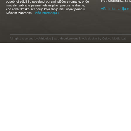
Peti element... za
posebnoj ediciji i u posebnoj opremi: piščeve romane, priče
i novele, sabrane pesme, televizijske i pozorišne drame,
više informacija »
kao i dva filmska scenarija koja ranije nisu objavljivana u
Kišovim izabranim...
više informacija »
All rights reserved by
Arhipelag
|
web development
&
web design
by Ogitive Media Lab