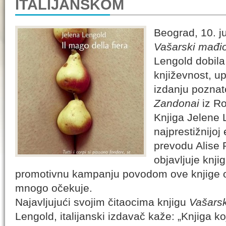
ITALIJANSKOM
Beograd, 10. ju
Vašarski mađio
Lengold dobil
književnost, upr
izdanju poznat
Zandonai
iz R
Knjiga Jelene 
najprestižnijoj
prevodu Alise
objavljuje knji
promotivnu kampanju povodom ove knjige o
mnogo očekuje.
Najavljujući svojim čitaocima knjigu
Vašarsk
Lengold, italijanski izdavač kaže: „Knjiga ko