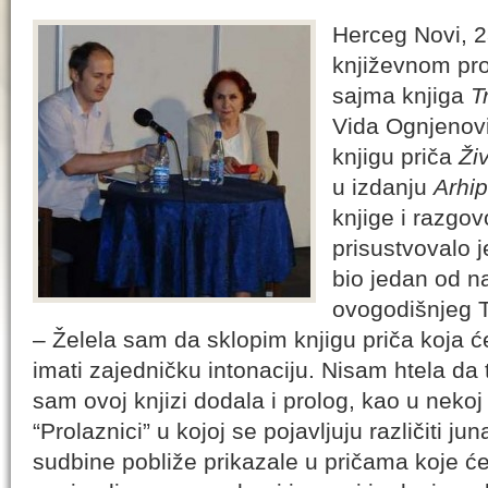
Herceg Novi, 2
književnom p
sajma knjiga
T
Vida Ognjenovi
knjigu priča
Živ
u izdanju
Arhi
knjige i razgo
prisustvovalo 
bio jedan od n
ovogodišnjeg T
– Želela sam da sklopim knjigu priča koja će b
imati zajedničku intonaciju. Nisam htela da 
sam ovoj knjizi dodala i prolog, kao u nekoj
“Prolaznici” u kojoj se pojavljuju različiti j
sudbine pobliže prikazale u pričama koje će u