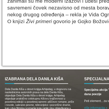
zanimali su me moderni izazovi i udesi pred
savremeni čovek nezavisno od mesta boravk
nekog drugog određenja – rekla je Vida Ogn
O knjizi
Živi primeri
govorio je Gojko Božovi
IZABRANA DELA DANILA KIŠA
SPECIJALNA
Dela Danila Kiša u deset knjiga Arhipelag, u dogovoru sa
Specijalna akcij
naslednicima autorskih prava na dela Danila Kiša,
dana poezije
objavljuje Dela Danila Kiša u deset knjiga. Arhipelag
objavljuje praktično celokupnu Kišovu književnost u
Peti element... za
posebnoj ediciji i u posebnoj opremi: piščeve romane, priče
i novele, sabrane pesme, televizijske i pozorišne drame,
više informacija »
kao i dva filmska scenarija koja ranije nisu objavljivana u