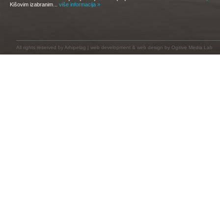
Kišovim izabranim...
više informacija »
All rights reserved by
Arhipelag
|
web development
&
web design
by Ogitive Media Lab