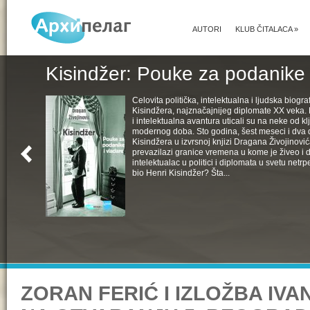
AUTORI
KLUB ČITALACA
»
Kisindžer: Pouke za podanike 
Celovita politička, intelektualna i ljudska biogra
Kisindžera, najznačajnijeg diplomate XX veka. 
i intelektualna avantura uticali su na neke od k
modernog doba. Sto godina, šest meseci i dva 
Kisindžera u izvrsnoj knjizi Dragana Živojinovića
prevazilazi granice vremena u kome je živeo i 
intelektualac u politici i diplomata u svetu netrpe
bio Henri Kisindžer? Šta...
ZORAN FERIĆ I IZLOŽBA IVA