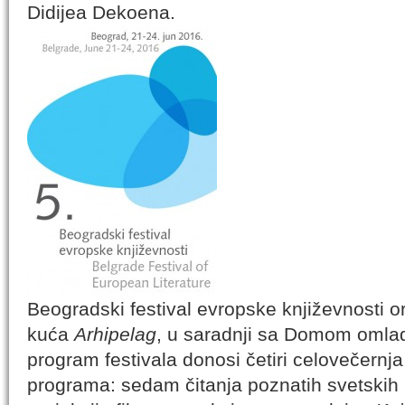
Didijea Dekoena.
Beogradski festival evropske književnosti 
kuća
Arhipelag
, u saradnji sa Domom omla
program festivala donosi četiri celovečernj
programa: sedam čitanja poznatih svetskih i