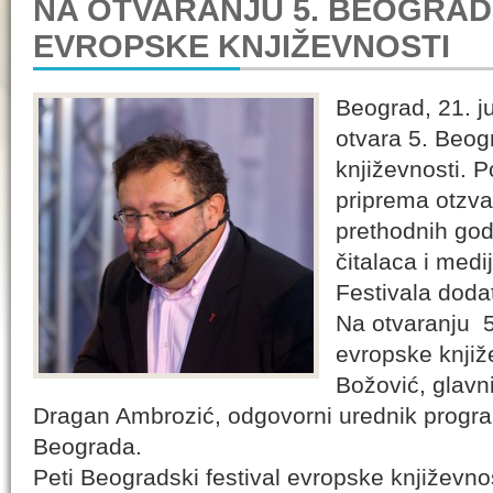
NA OTVARANJU 5. BEOGRAD
EVROPSKE KNJIŽEVNOSTI
Beograd, 21. j
otvara 5. Beog
književnosti. 
priprema otzvaf
prethodnih god
čitalaca i medi
Festivala doda
Na otvaranju 5
evropske knjiž
Božović, glavn
Dragan Ambrozić, odgovorni urednik prog
Beograda.
Peti Beogradski festival evropske književno