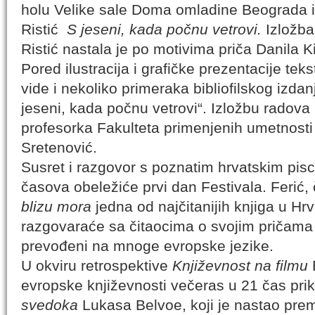
holu Velike sale Doma omladine Beograda 
Ristić
S jeseni, kada počnu vetrovi.
Izložba
Ristić nastala je po motivima priča Danila K
Pored ilustracija i grafičke prezentacije tek
vide i nekoliko primeraka bibliofilskog izdan
jeseni, kada počnu vetrovi“. Izložbu radova 
profesorka Fakulteta primenjenih umetnosti 
Sretenović.
Susret i razgovor s poznatim hrvatskim pi
časova obeležiće prvi dan Festivala. Ferić, 
blizu mora
jedna od najčitanijih knjiga u Hr
razgovaraće sa čitaocima o svojim pričama 
prevođeni na mnoge evropske jezike.
U okviru retrospektive
Književnost na filmu
B
evropske književnosti večeras u 21 čas prik
svedoka
Lukasa Belvoe, koji je nastao pr