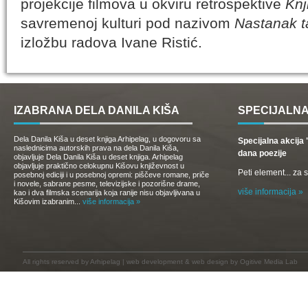
projekcije filmova u okviru retrospektive
Knj
savremenoj kulturi pod nazivom
Nastanak t
izložbu radova Ivane Ristić.
IZABRANA DELA DANILA KIŠA
SPECIJALNA
Dela Danila Kiša u deset knjiga Arhipelag, u dogovoru sa
Specijalna akcij
naslednicima autorskih prava na dela Danila Kiša,
dana poezije
objavljuje Dela Danila Kiša u deset knjiga. Arhipelag
objavljuje praktično celokupnu Kišovu književnost u
Peti element... za
posebnoj ediciji i u posebnoj opremi: piščeve romane, priče
i novele, sabrane pesme, televizijske i pozorišne drame,
više informacija »
kao i dva filmska scenarija koja ranije nisu objavljivana u
Kišovim izabranim...
više informacija »
All rights reserved by
Arhipelag
|
web development
&
web design
by Ogitive Media Lab