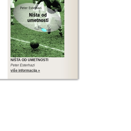
NIŠTA OD UMETNOSTI
Peter Esterhazi
više informacija »
SLOVENSKIH ROMANA
Edicija Sto slovenskih romana je
najveći međunarodni kulturni,
književni i promotivni projekat
slovenske literature, pa tako i
najveći projekat u koji je trenutno
uključena srpska književnost.
Edicija Sto slovenskih romana je