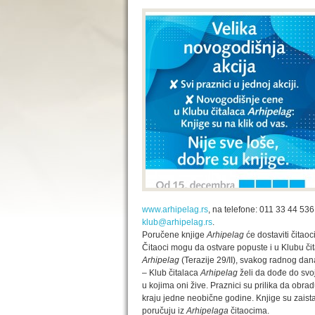
www.arhipelag.rs
, na telefone: 011 33 44 536
klub@arhipelag.rs
.
Poručene knjige
Arhipelag
će dostaviti čitao
Čitaoci mogu da ostvare popuste i u Klubu či
Arhipelag
(Terazije 29/II), svakog radnog da
– Klub čitalaca
Arhipelag
želi da dođe do svo
u kojima oni žive. Praznici su prilika da obr
kraju jedne neobične godine. Knjige su zaista
poručuju iz
Arhipelaga
čitaocima.