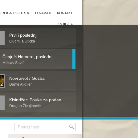
OREIGN RIGHTS
»
O NAMA
»
KONTAKT
KNJIGE
»
Prvi i poslednji
Ljudmila Ulicka
Čitajući Homera, poslednj...
Milisav Savić
Novi život / Gozba
Dante Aligijeri
Kisindžer: Pouke za podan...
Dragan Živojinović