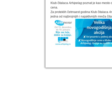
Klub čitalaca
Arhipelag
poznat je kao mesto d
cena.
Za proteklih četrnaest godina Klub čitalaca
Ar
jedna od najbrojnijih i najaktivnijih mreža čita
IZABRANA DELA DANILA KIŠA
Dela Danila Kiša u deset knjiga Arhipelag, u dogov
naslednicima autorskih prava na dela Danila Kiša,
objavljuje Dela Danila Kiša u deset knjiga. Arhipelag
objavljuje praktično celokupnu Kišovu književnost 
posebnoj ediciji i u posebnoj opremi: piščeve roman
i novele, sabrane pesme, televizijske i pozorišne 
kao i dva filmska scenarija koja ranije nisu objavlji