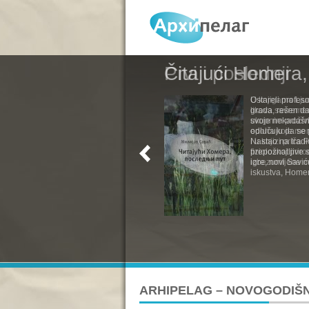
Čitajući Homera,
Ostareli profesor
grada, rešen da 
svoje nekadašn
odlučuju da se p
Nastao na tradi
prepoznatljive 
igre, novi Savi
iskustva, Homer
ARHIPELAG – NOVOGODIŠN