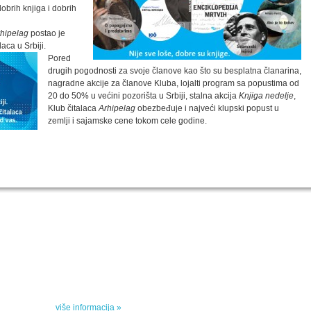
obrih knjiga i dobrih
hipelag
postao je
laca u Srbiji.
Pored
drugih pogodnosti za svoje članove kao što su besplatna članarina,
nagradne akcije za članove Kluba, lojalti program sa popustima od
20 do 50% u većini pozorišta u Srbiji, stalna akcija
Knjiga nedelje
,
Klub čitalaca
Arhipelag
obezbeđuje i najveći klupski popust u
zemlji i sajamske cene tokom cele godine.
SPECIJALNA AKCIJA
STO 
oru sa
Specijalna akcija "Arhipelaga" povodom Svetskog
dana poezije
u
Peti element... za sva vremena
e, priče
drame,
više informacija »
vana u