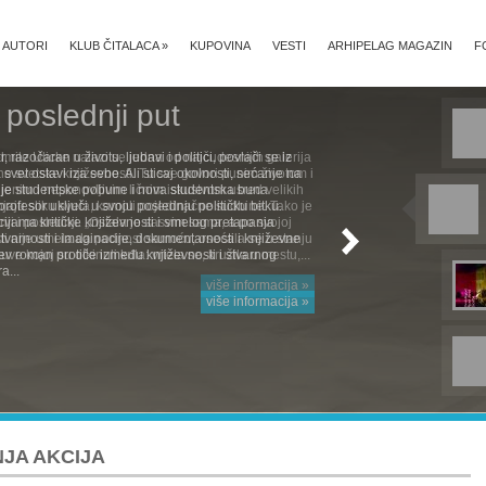
AUTORI
KLUB ČITALACA
»
KUPOVINA
VESTI
ARHIPELAG MAGAZIN
F
 poslednji put
, razočaran u životu, ljubavi i politici, povlači se iz
svet ostavi iza sebe. Ali sticaj okolnosti, sećanje na
je studentske pobune i nova studentska buna
rofesor uključi u svoju poslednju političku bitku.
cijama kritičke književnosti i smelog pretapanja
stvarnosti i imaginacije, dokumentarnosti i književne
ćev roman protiče između književnosti i stvarnog
a...
više informacija »
JA AKCIJA