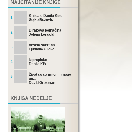
NAJČITANIJE KNJIGE
Knjiga o Danilu Kišu
1
Gojko Božović
Dirakova jednačina
2
Jelena Lengold
Vesela sahrana
3
Ljudmila Ulicka
Iz prepiske
4
Danilo Kiš
Život se sa mnom mnogo
5
po...
David Grosman
KNJIGA NEDELJE