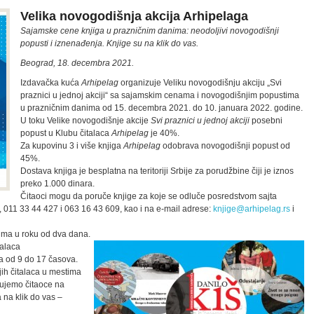
Velika novogodišnja akcija Arhipelaga
Sajamske cene knjiga u prazničnim danima: neodoljivi novogodišnji
popusti i iznenađenja. Knjige su na klik do vas.
Beograd, 18. decembra 2021.
Izdavačka kuća
Arhipelag
organizuje Veliku novogodišnju akciju „Svi
praznici u jednoj akciji“ sa sajamskim cenama i novogodišnjim popustima
u prazničnim danima od 15. decembra 2021. do 10. januara 2022. godine.
U toku Velike novogodišnje akcije
Svi praznici u jednoj akciji
posebni
popust u Klubu čitalaca
Arhipelag
je 40%.
Za kupovinu 3 i više knjiga
Arhipelag
odobrava novogodišnji popust od
45%.
Dostava knjiga je besplatna na teritoriji Srbije za porudžbine čiji je iznos
preko 1.000 dinara.
Čitaoci mogu da poruče knjige za koje se odluče posredstvom sajta
, 011 33 44 427 i 063 16 43 609, kao i na e-mail adrese:
knjige@arhipelag.rs
i
cima u roku od dva dana.
talaca
na od 9 do 17 časova.
jih čitalaca u mestima
adujemo čitaoce na
 na klik do vas –