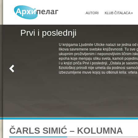
AUTORI
KLUB ČITALACA
»
Prvi i poslednji
U knjigama Ljudmile Ulicke nalazi se jedna od 
likova savremene svetske književnosti. Tu sve 
ukupnim proživljenim i neponovljivim ličnim isk
epoha koje menjaju sliku sveta, kamoli pojedin
i u knjizi priča Prvi i poslednji. „Ostala je sasv
fiziološkoj prirodi nije umela da podnosi samoć
izbezumljene muve kojoj su otkinuli krila: vrtela 
ČARLS SIMIĆ – KOLUMNA