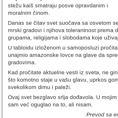
stežu kaiš smatraju posve opravdanim i
moralnim činom.
Danas se čitav svet suočava sa osvetom sel
mrski gradovi i njihova tolerantnost prema
grupama, religijama i slobodama koje uživaj
U tabloidu izloženom u samoposluzi pročit
unajmio amazonske lovce na glave da spreč
gradovima.
Kad pročitate aktuelne vesti iz sveta, ne g
što komotno staje u vašu glavu, uprkos go
svekolikom dimu i paleži.
Ovaj svet bezglavo srlja dođavola. U mojim
sam već oguglao na to, ali nisam.
Prevod sa e