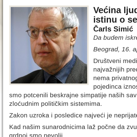
Većina ljud
istinu o se
Čarls Simić
Da budem iskre
Beograd, 16. a
Društveni medi
najvažnijih pre
nema privatnog 
pojedinca iznos
smo potcenili beskrajne simpatije naših s
zloćudnim političkim sistemima.
Zakon uzroka i posledice najveći je neprijat
Kad našim sunarodnicima laž počne da zvuči
grdnoj smo nevolji.