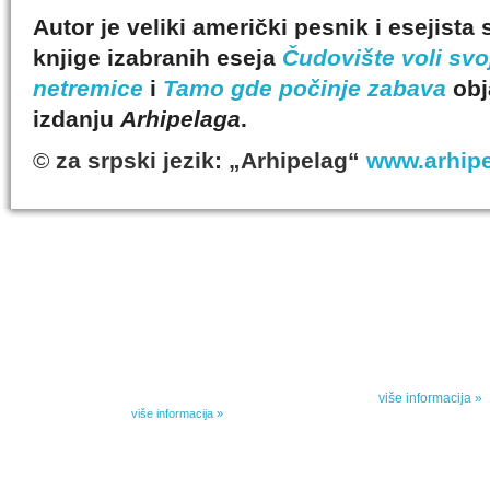
Autor je veliki američki pesnik i esejista
knjige izabranih eseja
Čudovište voli svoj
netremice
i
Tamo gde počinje zabava
obj
izdanju
Arhipelaga
.
©
za srpski jezik: „Arhipelag“
www.arhipe
IZABRANA DELA DANILA KIŠA
SPECIJALNA
Dela Danila Kiša u deset knjiga Arhipelag, u dogovoru sa
Specijalna akcij
naslednicima autorskih prava na dela Danila Kiša,
dana poezije
objavljuje Dela Danila Kiša u deset knjiga. Arhipelag
objavljuje praktično celokupnu Kišovu književnost u
Peti element... za
posebnoj ediciji i u posebnoj opremi: piščeve romane, priče
i novele, sabrane pesme, televizijske i pozorišne drame,
više informacija »
kao i dva filmska scenarija koja ranije nisu objavljivana u
Kišovim izabranim...
više informacija »