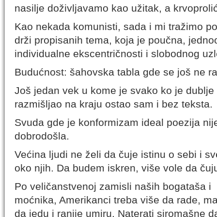
nasilje doživljavamo kao užitak, a krvoproli
Kao nekada komunisti, sada i mi tražimo pol
drži propisanih tema, koja je poučna, jedno
individualne ekscentričnosti i slobodnog uzl
Budućnost: šahovska tabla gde se još ne ra
Još jedan vek u kome je svako ko je dublje
razmišljao na kraju ostao sam i bez teksta.
Svuda gde je konformizam ideal poezija nij
dobrodošla.
Većina ljudi ne želi da čuje istinu o sebi i s
oko njih. Da budem iskren, više vole da čuju
Po veličanstvenoj zamisli naših bogataša i
moćnika, Amerikanci treba više da rade, m
da jedu i ranije umiru. Naterati siromašne d