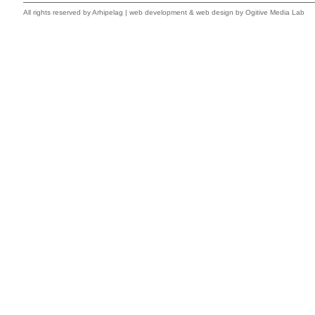
All rights reserved by
Arhipelag
|
web development
&
web design
by Ogitive Media Lab