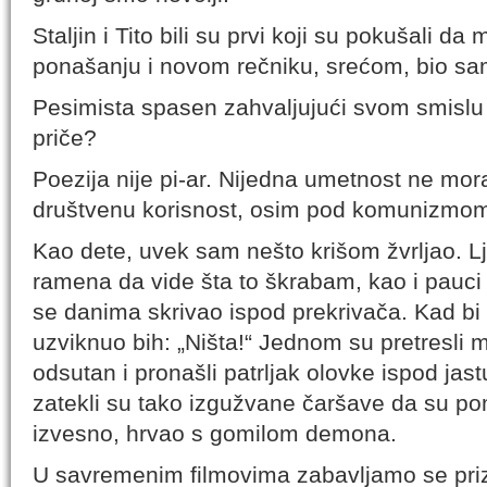
Staljin i Tito bili su prvi koji su pokušali 
ponašanju i novom rečniku, srećom, bio sa
Pesimista spasen zahvaljujući svom smislu za
priče?
Poezija nije pi-ar. Nijedna umetnost ne mo
društvenu korisnost, osim pod komunizmom
Kao dete, uvek sam nešto krišom žvrljao. Lj
ramena da vide šta to škrabam, kao i pauci
se danima skrivao ispod prekrivača. Kad bi 
uzviknuo bih: „Ništa!“ Jednom su pretresli 
odsutan i pronašli patrljak olovke ispod jas
zatekli su tako izgužvane čaršave da su pom
izvesno, hrvao s gomilom demona.
U savremenim filmovima zabavljamo se priz