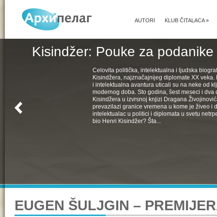
AUTORI
KLUB ČITALACA
»
Kisindžer: Pouke za podanike 
Celovita politička, intelektualna i ljudska biogra
Kisindžera, najznačajnijeg diplomate XX veka. 
i intelektualna avantura uticali su na neke od k
modernog doba. Sto godina, šest meseci i dva 
Kisindžera u izvrsnoj knjizi Dragana Živojinovića
prevazilazi granice vremena u kome je živeo i 
intelektualac u politici i diplomata u svetu netrpe
bio Henri Kisindžer? Šta...
EUGEN ŠULJGIN – PREMIJE