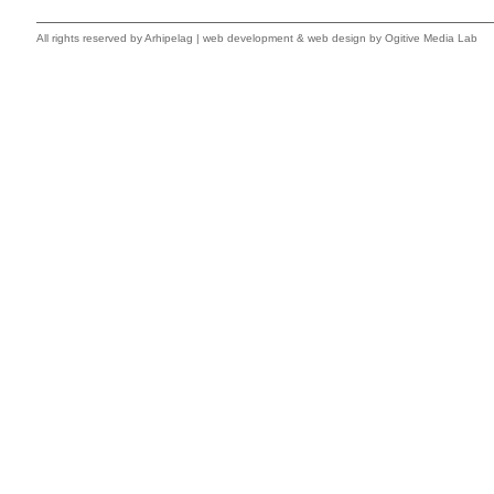
All rights reserved by
Arhipelag
|
web development
&
web design
by Ogitive Media Lab