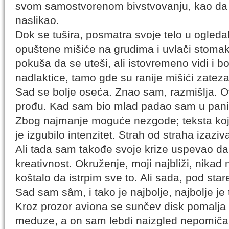
svom samostvorenom bivstvovanju, kao da j
naslikao.
Dok se tušira, posmatra svoje telo u ogleda
opuštene mišiće na grudima i uvlači stoma
pokuša da se uteši, ali istovremeno vidi i b
nadlaktice, tamo gde su ranije mišići zateza
Sad se bolje oseća. Znao sam, razmišlja. O
prođu. Kad sam bio mlad padao sam u panik
Zbog najmanje moguće nezgode; teksta koji
je izgubilo intenzitet. Strah od straha izaziv
Ali tada sam takođe svoje krize uspevao da
kreativnost. Okruženje, moji najbliži, nikad 
koštalo da istrpim sve to. Ali sada, pod st
Sad sam sâm, i tako je najbolje, najbolje je 
Kroz prozor aviona se sunčev disk pomalja
meduze, a on sam lebdi naizgled nepomiča