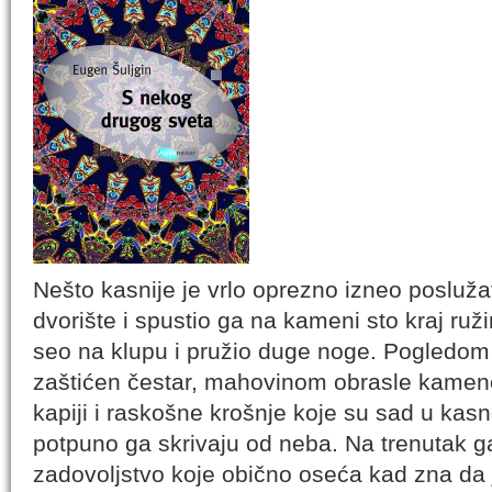
Nešto kasnije je vrlo oprezno izneo posluž
dvorište i spustio ga na kameni sto kraj r
seo na klupu i pružio duge noge. Pogledom 
zaštićen čestar, mahovinom obrasle kamene
kapiji i raskošne krošnje koje su sad u kas
potpuno ga skrivaju od neba. Na trenutak ga
zadovoljstvo koje obično oseća kad zna da 