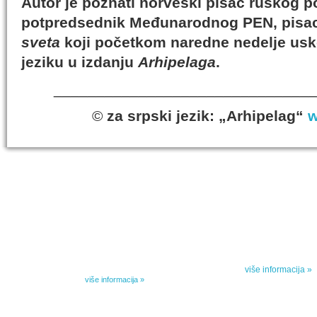
Autor je poznati norveški pisac ruskog p
potpredsednik Međunarodnog PEN, pis
sveta
koji početkom naredne nedelje usk
jeziku u izdanju
Arhipelaga
.
_______________________________
©
za srpski jezik: „Arhipelag“
w
IZABRANA DELA DANILA KIŠA
SPECIJALNA
Dela Danila Kiša u deset knjiga Arhipelag, u dogovoru sa
Specijalna akcij
naslednicima autorskih prava na dela Danila Kiša,
dana poezije
objavljuje Dela Danila Kiša u deset knjiga. Arhipelag
objavljuje praktično celokupnu Kišovu književnost u
Peti element... za
posebnoj ediciji i u posebnoj opremi: piščeve romane, priče
i novele, sabrane pesme, televizijske i pozorišne drame,
više informacija »
kao i dva filmska scenarija koja ranije nisu objavljivana u
Kišovim izabranim...
više informacija »