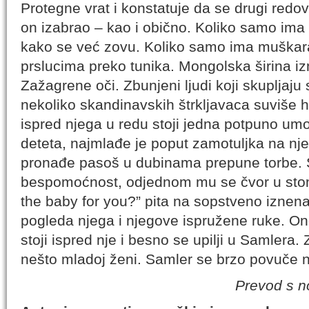
Protegne vrat i konstatuje da se drugi redov
on izabrao – kao i obično. Koliko samo ima h
kako se već zovu. Koliko samo ima muškar
prslucima preko tunika. Mongolska širina iz
Zažagrene oči. Zbunjeni ljudi koji skupljaju 
nekoliko skandinavskih štrkljavaca suviše 
ispred njega u redu stoji jedna potpuno umo
deteta, najmlađe je poput zamotuljka na nj
pronađe pasoš u dubinama prepune torbe. 
bespomoćnost, odjednom mu se čvor u stom
the baby for you?” pita na sopstveno iznen
pogleda njega i njegove ispružene ruke. Ond
stoji ispred nje i besno se upilji u Samlera.
nešto mladoj ženi. Samler se brzo povuče na
Prevod s n