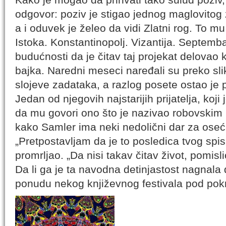
odgovor: poziv je stigao jednog maglovito
a i oduvek je želeo da vidi Zlatni rog. To mu 
Istoka. Konstantinopolj. Vizantija. Septemba
budućnosti da je čitav taj projekat delovao
bajka. Naredni meseci naređali su preko sli
slojeve zadataka, a razlog posete ostao je 
Jedan od njegovih najstarijih prijatelja, koji
da mu govori ono što je nazivao robovskim i
kako Samler ima neki nedolični dar za oseća
„Pretpostavljam da je to posledica tvog spis
promrljao. „Da nisi takav čitav život, pomisli
Da li ga je ta navodna detinjastost nagnala 
ponudu nekog književnog festivala pod po