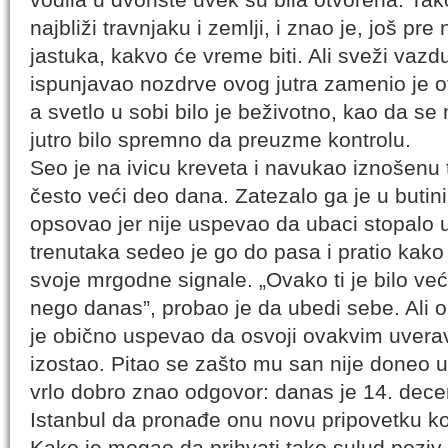
najbliži travnjaku i zemlji, i znao je, još pr
jastuka, kakvo će vreme biti. Ali sveži vazd
ispunjavao nozdrve ovog jutra zamenio je o
a svetlo u sobi bilo je beživotno, kao da se
jutro bilo spremno da preuzme kontrolu.
Seo je na ivicu kreveta i navukao iznošenu 
često veći deo dana. Zatezalo ga je u butini 
opsovao jer nije uspevao da ubaci stopalo 
trenutaka sedeo je go do pasa i pratio kako ra
svoje mrgodne signale. „Ovako ti je bilo ve
nego danas”, probao je da ubedi sebe. Ali on
je obično uspevao da osvoji ovakvim uvera
izostao. Pitao se zašto mu san nije doneo u
vrlo dobro znao odgovor: danas je 14. dece
Istanbul da pronađe onu novu pripovetku ko
Kako je mogao da prihvati tako sulud poziv,