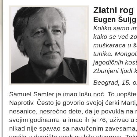
Zlatni rog
Eugen Šuljg
Koliko samo ima
kako se već z
muškaraca u š
tunika. Mongol
jagodičnih kost
Zbunjeni ljudi k
Beograd, 15. o
Samuel Samler je imao lošu noć. To uopšte n
Naprotiv. Često je govorio svojoj ćerki Marti
nesanice, nesrećno dete, da je povukla na m
svojim godinama, a imao ih je 76, uživao u
nikad nije spavao sa navučenim zavesama, 
vodila u dvorište uvek su bila otvorena. Tako