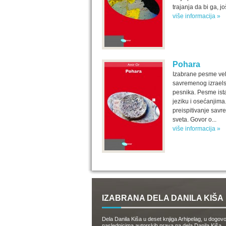
trajanja da bi ga, jo
više informacija »
Pohara
Izabrane pesme ve
savremenog izrael
pesnika. Pesme ist
jeziku i osećanjima
preispitivanje sav
sveta. Govor o...
više informacija »
IZABRANA DELA DANILA KIŠA
Dela Danila Kiša u deset knjiga Arhipelag, u dogov
naslednicima autorskih prava na dela Danila Kiša,