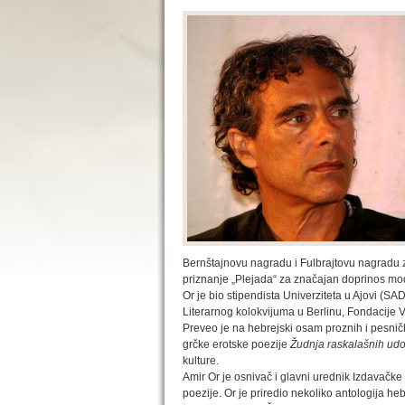
Bernštajnovu nagradu i Fulbrajtovu nagradu z
priznanje „Plejada“ za značajan doprinos mod
Or je bio stipendista Univerziteta u Ajovi (SAD
Literarnog kolokvijuma u Berlinu, Fondacije V
Preveo je na hebrejski osam proznih i pesničk
grčke erotske poezije
Žudnja raskalašnih ud
kulture.
Amir Or je osnivač i glavni urednik Izdavačk
poezije. Or je priredio nekoliko antologija 