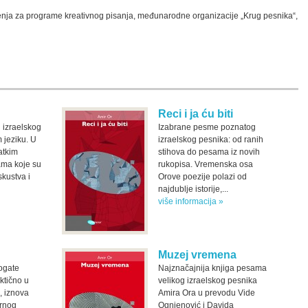
nja za programe kreativnog pisanja, međunarodne organizacije „Krug pesnika“,
Reci i ja ću biti
 izraelskog
Izabrane pesme poznatog
 jeziku. U
izraelskog pesnika: od ranih
atkim
stihova do pesama iz novih
ma koje su
rukopisa. Vremenska osa
kustva i
Orove poezije polazi od
najdublje istorije,...
više informacija »
Muzej vremena
bogate
Najznačajnija knjiga pesama
aktično u
velikog izraelskog pesnika
, iznova
Amira Ora u prevodu Vide
urnog
Ognjenović i Davida