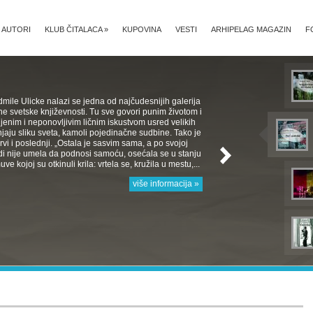
AUTORI
KLUB ČITALACA
»
KUPOVINA
VESTI
ARHIPELAG MAGAZIN
F
mile Ulicke nalazi se jedna od najčudesnijih galerija
e svetske književnosti. Tu sve govori punim životom i
jenim i neponovljivim ličnim iskustvom usred velikih
aju sliku sveta, kamoli pojedinačne sudbine. Tako je
 Prvi i poslednji. „Ostala je sasvim sama, a po svojoj
rodi nije umela da podnosi samoću, osećala se u stanju
e kojoj su otkinuli krila: vrtela se, kružila u mestu,...
više informacija »