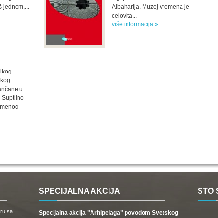
š jednom,...
Albaharija. Muzej vremena je
celovita...
više informacija »
likog
skog
ančane u
. Suptilno
remenog
SPECIJALNA AKCIJA
STO 
oru sa
Specijalna akcija "Arhipelaga" povodom Svetskog