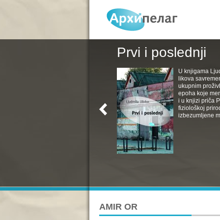
Prvi i poslednji
U knjigama Ljud
likova savremen
ukupnim proživl
epoha koje menj
i u knjizi priča
fiziološkoj pri
izbezumljene muv
AMIR OR