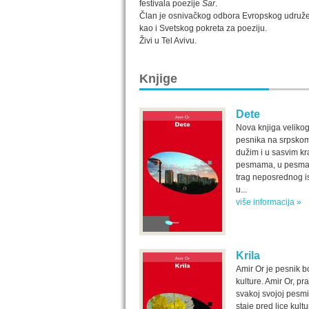
festivala poezije
Šar
.
Član je osnivačkog odbora Evropskog udruže
kao i Svetskog pokreta za poeziju.
Živi u Tel Avivu.
Knjige
Dete
Nova knjiga velikog
pesnika na srpskom
dužim i u sasvim kr
pesmama, u pesma
trag neposrednog is
u...
više informacija »
Krila
Amir Or je pesnik 
kulture. Amir Or, pr
svakoj svojoj pesmi
staje pred lice kult