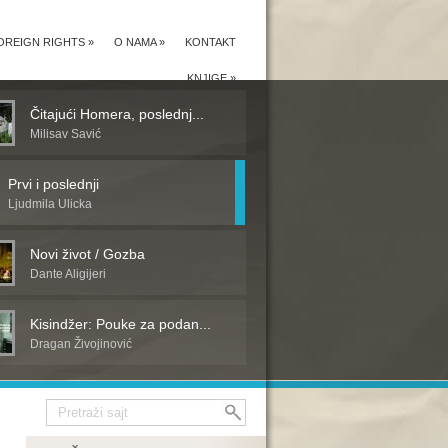
OREIGN RIGHTS
»
O NAMA
»
KONTAKT
KNJIGE
»
Čitajući Homera, poslednj...
Milisav Savić
Prvi i poslednji
Ljudmila Ulicka
Novi život / Gozba
Dante Aligijeri
Kisindžer: Pouke za podan...
Dragan Živojinović