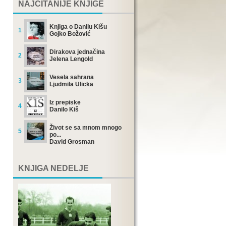
NAJČITANIJE KNJIGE
Knjiga o Danilu Kišu
1
Gojko Božović
Dirakova jednačina
2
Jelena Lengold
Vesela sahrana
3
Ljudmila Ulicka
Iz prepiske
4
Danilo Kiš
Život se sa mnom mnogo
5
po...
David Grosman
KNJIGA NEDELJE