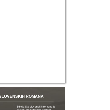
SLOVENSKIH ROMANA
Edicija Sto slovenskih romana je
najveći međunarodni kulturni,