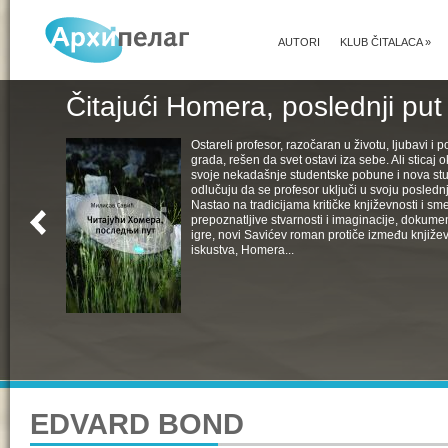
AUTORI
KLUB ČITALACA
»
Čitajući Homera, poslednji put
Ostareli profesor, razočaran u životu, ljubavi i pol
grada, rešen da svet ostavi iza sebe. Ali sticaj 
svoje nekadašnje studentske pobune i nova st
odlučuju da se profesor uključi u svoju poslednju
Nastao na tradicijama kritičke književnosti i s
prepoznatljive stvarnosti i imaginacije, dokumen
igre, novi Savićev roman protiče između književ
iskustva, Homera...
EDVARD BOND