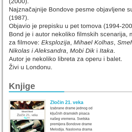
(2000).
Najznačajnije Bondove pesme objavljene su
(1987).
Objavio je prepisku u pet tomova (1994-200
Bond je i autor nekoliko filmskih scenarija, 
za filmove:
Eksplozija
,
Mihael Kolhas
,
Smeh
Nikolas i Aleksandra
,
Mobi Dik
i
Itaka
.
Autor je nekoliko libreta za operu i balet.
Živi u Londonu.
Knjige
Zločin 21. veka
Izabrane drame jednog od
ključnih dramskih pisaca
našeg vremena. Svetska
premijera Bondove drame
Melodija. Naslovna drama