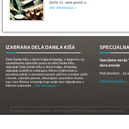
Zločin 21. veka govori o...
više informacija »
IZABRANA DELA DANILA KIŠA
SPECIJALNA
Dela Danila Kiša u deset knjiga Arhipelag, u dogovoru sa
Specijalna akcij
naslednicima autorskih prava na dela Danila Kiša,
dana poezije
objavljuje Dela Danila Kiša u deset knjiga. Arhipelag
objavljuje praktično celokupnu Kišovu književnost u
Peti element... za
posebnoj ediciji i u posebnoj opremi: piščeve romane, priče
i novele, sabrane pesme, televizijske i pozorišne drame,
više informacija »
kao i dva filmska scenarija koja ranije nisu objavljivana u
Kišovim izabranim...
više informacija »
All rights reserved by
Arhipelag
|
web development
&
web design
by Ogitive Media Lab