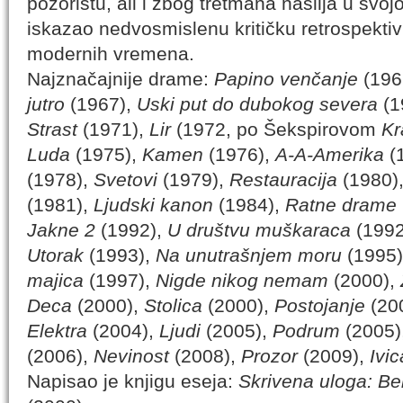
pozorištu, ali i zbog tretmana nasilja u svoj
iskazao nedvosmislenu kritičku retrospekti
modernih vremena.
Najznačajnije drame:
Papino venčanje
(196
jutro
(1967),
Uski put do dubokog severa
(1
Strast
(1971),
Lir
(1972, po Šekspirovom
Kr
Luda
(1975),
Kamen
(1976),
A-A-Amerika
(
(1978),
Svetovi
(1979),
Restauracija
(1980)
(1981),
Ljudski kanon
(1984),
Ratne drame
Jakne 2
(1992),
U društvu muškaraca
(1992
Utorak
(1993),
Na unutrašnjem moru
(1995
majica
(1997),
Nigde nikog nemam
(2000),
Deca
(2000),
Stolica
(2000),
Postojanje
(20
Elektra
(2004),
Ljudi
(2005),
Podrum
(2005)
(2006),
Nevinost
(2008),
Prozor
(2009),
Ivi
Napisao je knjigu eseja:
Skrivena uloga: Bel