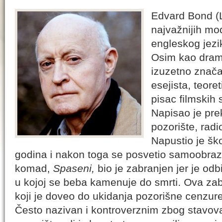
Edvard Bond (
najvažnijih mo
engleskog jezi
Osim kao dram
izuzetno značaj
esejista, teore
pisac filmskih 
Napisao je pr
pozorište, radio
Napustio je šk
godina i nakon toga se posvetio samoobraz
komad,
Spaseni
,
bio je zabranjen jer je od
u kojoj se beba kamenuje do smrti. Ova z
koji je doveo do ukidanja pozorišne cenzure u
Često nazivan i kontroverznim zbog stavova 