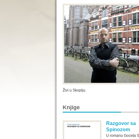
Živi u Skoplju.
Knjige
Razgovor sa
Spinozom
U romanu Goceta S