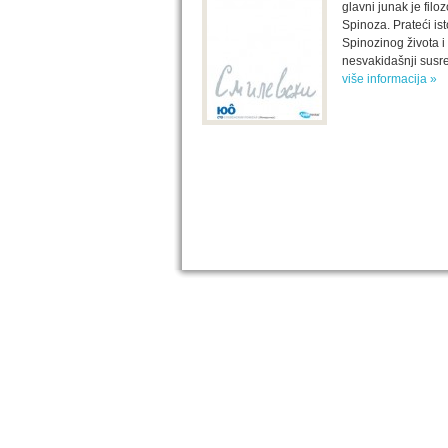
glavni junak je filo
Spinoza. Prateći ist
Spinozinog života i
nesvakidašnji susret
više informacija »
IZABRANA DELA DANILA KIŠA
Dela Danila Kiša u deset knjiga Arhipelag, u dogov
naslednicima autorskih prava na dela Danila Kiša,
objavljuje Dela Danila Kiša u deset knjiga. Arhipelag
objavljuje praktično celokupnu Kišovu književnost 
posebnoj ediciji i u posebnoj opremi: piščeve roman
i novele, sabrane pesme, televizijske i pozorišne 
kao i dva filmska scenarija koja ranije nisu objavlji