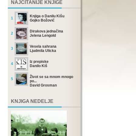
NAJČITANIJE KNJIGE
Knjiga o Danilu Kišu
1
Gojko Božović
Dirakova jednačina
2
Jelena Lengold
Vesela sahrana
3
Ljudmila Ulicka
Iz prepiske
4
Danilo Kiš
Život se sa mnom mnogo
5
po...
David Grosman
KNJIGA NEDELJE