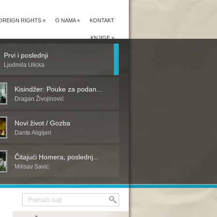
OREIGN RIGHTS
»
O NAMA
»
KONTAKT
KNJIGE
»
Prvi i poslednji
Ljudmila Ulicka
Kisindžer: Pouke za podan...
Dragan Živojinović
Novi život / Gozba
Dante Aligijeri
Čitajući Homera, poslednj...
Milisav Savić