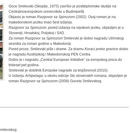
Goce Smilevski (Skoplje, 1975) završio je postdiplomske studije na
Centralnoevropskom univerzitetu u Budimpešti.
Objavio je roman
Razgovor sa Spinozom
(2002). Ovaj roman je na
makedonskom jeziku imao šest izdanja.
Razgovor sa Spinozom
, pored izdanja na srpskom jeziku, objavljen je u
Sloveniji, Hrvatskoj, Poljskoj i SAD.
Za roman
Razgovor sa Spinozom
Smilevski je dobio nagradu
Utrinskog
vesnik
a za roman godine u Makedoniji.
Pored proze, Smilevski piše i drame. Za dramu
Koraci preko granice
dobio
je nagradu Austrijskog i Makedonskog PEN Centra.
Dobio je i nagradu „Central European Initiative“ za evropskog pisca do
trideset pet godina.
Smilevski je dobitnik Evropske nagrade za književnost (2010).
U izdanju
Arhipelaga
, u okviru edicije
Sto slovenskih romana
, objavljen je
roman
Razgovor sa Spinozom
(2008) Goceta Smilevskog.
milevskog