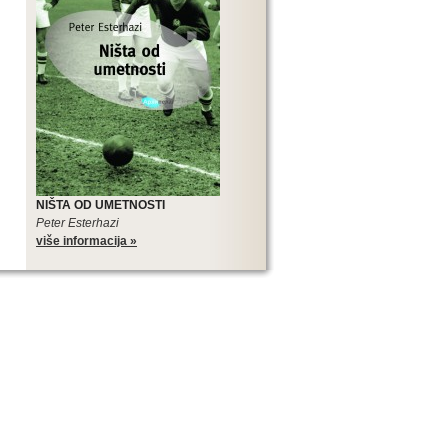
NIŠTA OD UMETNOSTI
Peter Esterhazi
više informacija »
SLOVENSKIH ROMANA
Edicija Sto slovenskih romana je
najveći međunarodni kulturni,
književni i promotivni projekat
slovenske literature, pa tako i
najveći projekat u koji je trenutno
uključena srpska književnost.
Edicija Sto slovenskih romana je