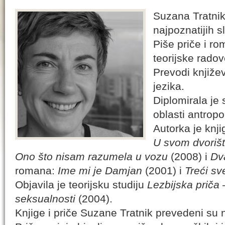
Suzana Tratnik
najpoznatijih s
Piše priče i ro
teorijske radov
Prevodi književ
jezika.
Diplomirala je s
oblasti antropo
Autorka je knji
U svom dvoriš
Ono što nisam razumela u vozu
(2008) i
Dv
romana:
Ime mi je Damjan
(2001) i
Treći sv
Objavila je teorijsku studiju
Lezbijska priča 
seksualnosti
(2004).
Knjige i priče Suzane Tratnik prevedeni su 