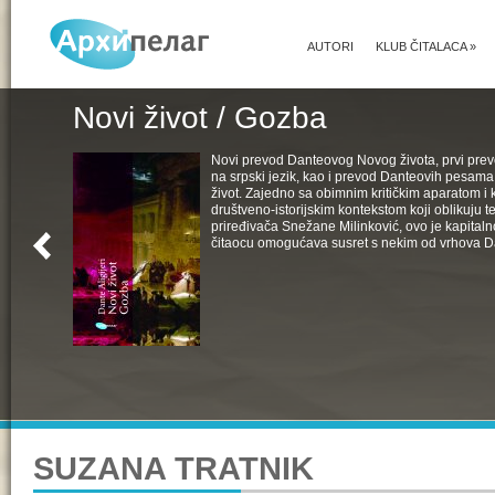
AUTORI
KLUB ČITALACA
»
Novi život / Gozba
Novi prevod Danteovog Novog života, prvi pr
na srpski jezik, kao i prevod Danteovih pesama
život. Zajedno sa obimnim kritičkim aparatom i k
društveno-istorijskim kontekstom koji oblikuju t
priređivača Snežane Milinković, ovo je kapital
čitaocu omogućava susret s nekim od vrhova D
SUZANA TRATNIK