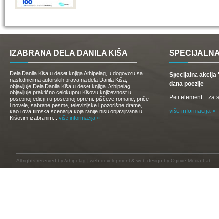
IZABRANA DELA DANILA KIŠA
SPECIJALNA
Dela Danila Kiša u deset knjiga Arhipelag, u dogovoru sa
Specijalna akcij
naslednicima autorskih prava na dela Danila Kiša,
dana poezije
objavljuje Dela Danila Kiša u deset knjiga. Arhipelag
objavljuje praktično celokupnu Kišovu književnost u
Peti element... za
posebnoj ediciji i u posebnoj opremi: piščeve romane, priče
i novele, sabrane pesme, televizijske i pozorišne drame,
više informacija »
kao i dva filmska scenarija koja ranije nisu objavljivana u
Kišovim izabranim...
više informacija »
All rights reserved by
Arhipelag
|
web development
&
web design
by Ogitive Media Lab