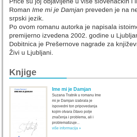
Priče su joj objavljene u više slovenačkih i 
Roman
Ime mi je Damjan
preveden je na ne
srpski jezik.
Po ovom romanu autorka je napisala istoi
premijerno izvedena 2002. godine u Ljubljan
Dobitnica je Prešernove nagrade za književ
Živi u Ljubljani.
Knjige
Ime mi je Damjan
Suzana Tratnik u romanu Ime
mi je Damjan izabrala je
ispovedni ton pripovedanja
kojim otvara čitavo polje
značenja i problema, ali i
problematizuje...
više informacija »