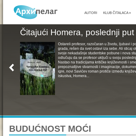
AUTORI
KLUB ČITALACA
»
Čitajući Homera, poslednji put
Ostareli profesor, razočaran u životu, ljubavi i pol
grada, rešen da svet ostavi iza sebe. Ali sticaj 
svoje nekadašnje studentske pobune i nova st
odlučuju da se profesor uključi u svoju poslednju
Nastao na tradicijama kritičke književnosti i s
prepoznatljive stvarnosti i imaginacije, dokumen
igre, novi Savićev roman protiče između književ
iskustva, Homera...
BUDUĆNOST MOĆI