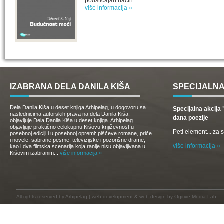
podsticajan način...
više informacija »
IZABRANA DELA DANILA KIŠA
SPECIJALNA
Dela Danila Kiša u deset knjiga Arhipelag, u dogovoru sa
Specijalna akcij
naslednicima autorskih prava na dela Danila Kiša,
dana poezije
objavljuje Dela Danila Kiša u deset knjiga. Arhipelag
objavljuje praktično celokupnu Kišovu književnost u
Peti element... za
posebnoj ediciji i u posebnoj opremi: piščeve romane, priče
i novele, sabrane pesme, televizijske i pozorišne drame,
više informacija »
kao i dva filmska scenarija koja ranije nisu objavljivana u
Kišovim izabranim...
više informacija »
All rights reserved by
Arhipelag
|
web development
&
web design
by Ogitive Media Lab