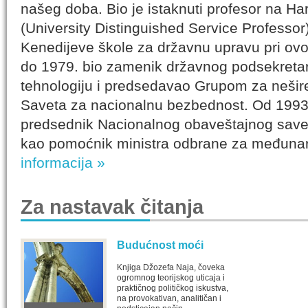
našeg doba. Bio je istaknuti profesor na Ha
(University Distinguished Service Professor
Kenedijeve škole za državnu upravu pri ovo
do 1979. bio zamenik državnog podsekretar
tehnologiju i predsedavao Grupom za nešir
Saveta za nacionalnu bezbednost. Od 1993.
predsednik Nacionalnog obaveštajnog saveta
kao pomoćnik ministra odbrane za međuna
informacija »
Za nastavak čitanja
Budućnost moći
Knjiga Džozefa Naja, čoveka
ogromnog teorijskog uticaja i
praktičnog političkog iskustva,
na provokativan, analitičan i