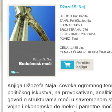
Džozef S. Naj
BIBLIOTEKA:
Kapital
ŽANR:
Politička teorija
FORMAT:
14x21
BROJ STRANA:
276
ISBN:
978-86-523-0062-4
POVEZ:
Tvrdi
CENA:
1.485 din.
CENA ZA ČLANOVE KLUBA ČITALAC
Knjiga Džozefa Naja, čoveka ogromnog teori
političkog iskustva, na provokativan, analiti
govori o strukturama moći u savremenom s
vojne i ekonomske do meke i pametne moći, 