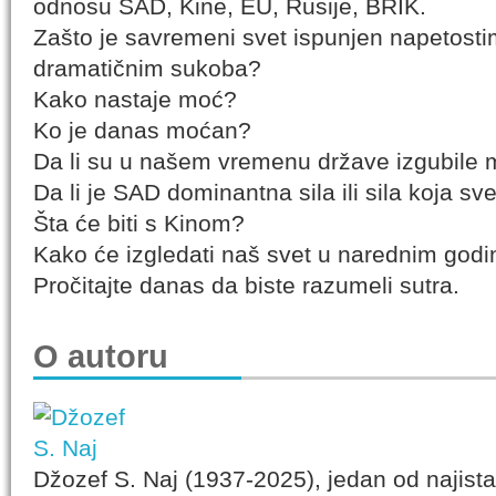
odnosu SAD, Kine, EU, Rusije, BRIK.
Zašto je savremeni svet ispunjen napetostima
dramatičnim sukoba?
Kako nastaje moć?
Ko je danas moćan?
Da li su u našem vremenu države izgubile
Da li je SAD dominantna sila ili sila koja sve
Šta će biti s Kinom?
Kako će izgledati naš svet u narednim god
Pročitajte danas da biste razumeli sutra.
O autoru
Džozef S. Naj (1937-2025), jedan od najistakn