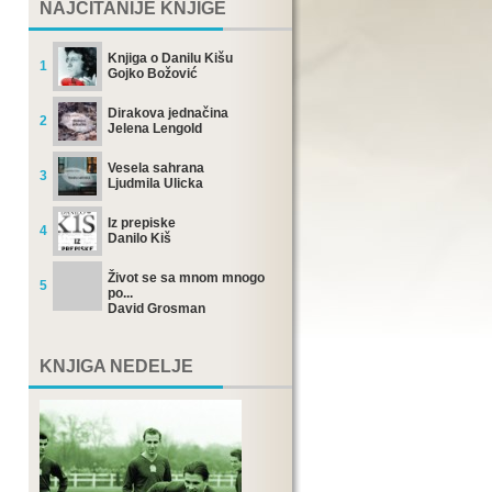
NAJČITANIJE KNJIGE
Knjiga o Danilu Kišu
1
Gojko Božović
Dirakova jednačina
2
Jelena Lengold
Vesela sahrana
3
Ljudmila Ulicka
Iz prepiske
4
Danilo Kiš
Život se sa mnom mnogo
5
po...
David Grosman
KNJIGA NEDELJE