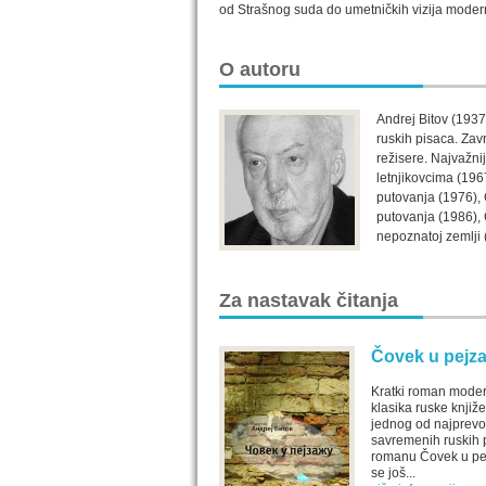
od Strašnog suda do umetničkih vizija mode
O autoru
Andrej Bitov (1937
ruskih pisaca. Zavr
režisere. Najvažni
letnjikovcima (196
putovanja (1976), 
putovanja (1986),
nepoznatoj zemlji 
Za nastavak čitanja
Čovek u pejz
Kratki roman mode
klasika ruske knjiže
jednog od najprevo
savremenih ruskih 
romanu Čovek u pe
se još...