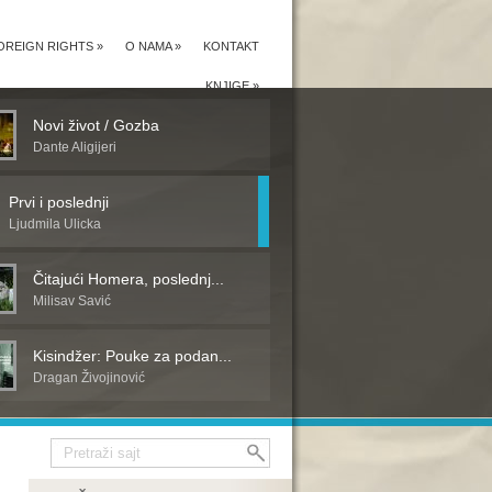
OREIGN RIGHTS
»
O NAMA
»
KONTAKT
KNJIGE
»
Novi život / Gozba
Dante Aligijeri
Prvi i poslednji
Ljudmila Ulicka
Čitajući Homera, poslednj...
Milisav Savić
Kisindžer: Pouke za podan...
Dragan Živojinović