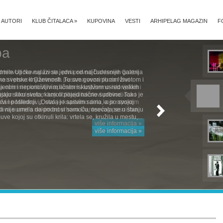
AUTORI
KLUB ČITALACA
»
KUPOVINA
VESTI
ARHIPELAG MAGAZIN
F
mile Ulicke nalazi se jedna od najčudesnijih galerija
e svetske književnosti. Tu sve govori punim životom i
jenim i neponovljivim ličnim iskustvom usred velikih
aju sliku sveta, kamoli pojedinačne sudbine. Tako je
 Prvi i poslednji. „Ostala je sasvim sama, a po svojoj
rodi nije umela da podnosi samoću, osećala se u stanju
e kojoj su otkinuli krila: vrtela se, kružila u mestu,...
više informacija »