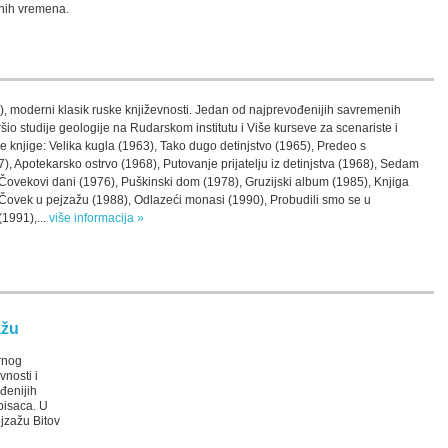
rnih vremena.
), moderni klasik ruske književnosti. Jedan od najprevođenijih savremenih
šio studije geologije na Rudarskom institutu i Više kurseve za scenariste i
je knjige: Velika kugla (1963), Tako dugo detinjstvo (1965), Predeo s
7), Apotekarsko ostrvo (1968), Putovanje prijatelju iz detinjstva (1968), Sedam
Čovekovi dani (1976), Puškinski dom (1978), Gruzijski album (1985), Knjiga
 Čovek u pejzažu (1988), Odlazeći monasi (1990), Probudili smo se u
(1991),...
više informacija »
ažu
rnog
vnosti i
đenijih
pisaca. U
jzažu Bitov