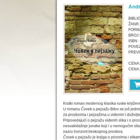
Andr
BIBLI
ŽANR:
FORMA
BROJ 
ISBN:
POVEZ
PREV
CENA:
CENA 
Kratki roman modernog klasika ruske književn
U romanu
Čovek u pejzažu
Bitov se još jedn
za prostorima i pejzažima u viđenim i doživlje
Pripovedajući o pejzažu viđenih slika i o pro
nesvakidašnje junake koji i u nemogućim situ
nazru horizont beskrajnog prostora.
Čovek u pejzažu
je knjiga o prizorima i sli