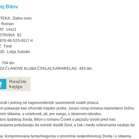
ej Bitov
OTEKA:
Zlatno runo
Roman
T:
14x21
STRANA:
92
978-86-523-0017-4
:
Tvrdi
OD:
Lidija Subotin
704 din.
ZA ČLANOVE KLUBA ČITALACA ARHIPELAG:
493 din.
osti i jednog od najprevođenijih savremenih ruskih pisaca.
om pokazuje kao vrhunski majstor jezika. Junaci ovog romana neprestano čežnu
nim slikama, u umetnosti, ali, pre svega, u stvarnom iskustvu.
storu ljudskog života, Bitov u romanu Č
ovek u pejzažu
izvodi pred nas
acijama pokušavaju da osmisli vlastiti život, a čak i među ruševinama nastoje da
kama, komprimovana fantazmagorija o prizorima svakodnevnog života i o slikama