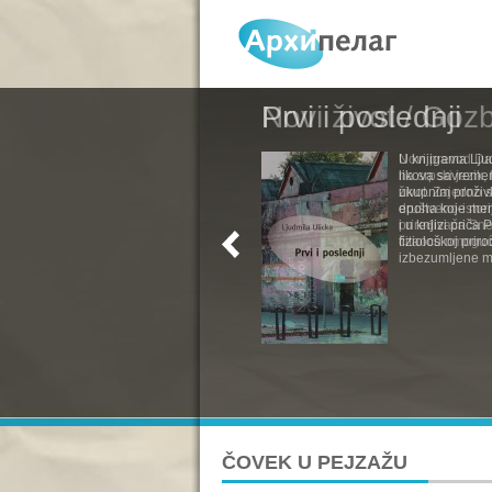
Prvi i poslednji
U knjigama Ljud
likova savremen
ukupnim proživl
epoha koje menj
i u knjizi priča
fiziološkoj pri
izbezumljene muv
ČOVEK U PEJZAŽU