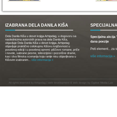
IZABRANA DELA DANILA KIŠA
SPECIJALNA
Dela Danila Kiša u deset knjiga Arhipelag, u dogovoru sa
Specijalna akcij
naslednicima autorskih prava na dela Danila Kiša,
dana poezije
objavljuje Dela Danila Kiša u deset knjiga. Arhipelag
objavljuje praktično celokupnu Kišovu književnost u
Peti element... za
posebnoj ediciji i u posebnoj opremi: piščeve romane, priče
i novele, sabrane pesme, televizijske i pozorišne drame,
više informacija »
kao i dva filmska scenarija koja ranije nisu objavljivana u
Kišovim izabranim...
više informacija »
All rights reserved by
Arhipelag
|
web development
&
web design
by Ogitive Media Lab