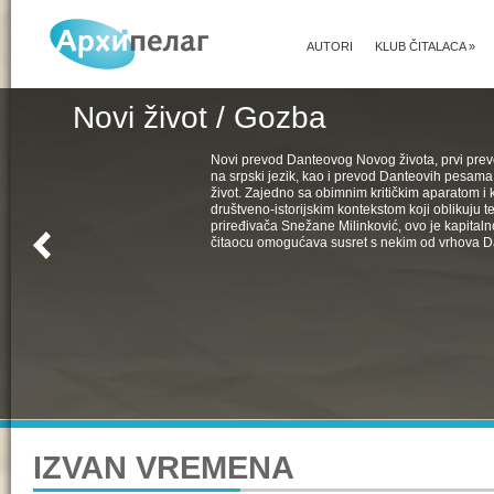
AUTORI
KLUB ČITALACA
»
Novi život / Gozba
Novi prevod Danteovog Novog života, prvi pr
na srpski jezik, kao i prevod Danteovih pesama
život. Zajedno sa obimnim kritičkim aparatom i k
društveno-istorijskim kontekstom koji oblikuju t
priređivača Snežane Milinković, ovo je kapital
čitaocu omogućava susret s nekim od vrhova D
IZVAN VREMENA