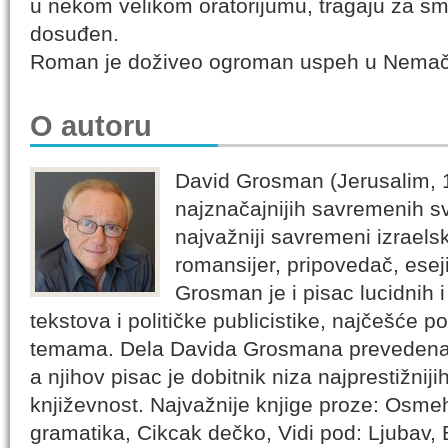
u nekom velikom oratorijumu, tragaju za smi
dosuđen.
Roman je doživeo ogroman uspeh u Nemač
O autoru
David Grosman (Jerusalim, 1
najznačajnijih savremenih sv
najvažniji savremeni izraels
romansijer, pripovedač, eseji
Grosman je i pisac lucidnih 
tekstova i političke publicistike, najčešće 
temama. Dela Davida Grosmana prevedena s
a njihov pisac je dobitnik niza najprestižn
književnost. Najvažnije knjige proze: Osmeh
gramatika, Cikcak dečko, Vidi pod: Ljubav, 