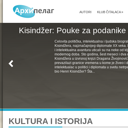
AUTORI
KLUB ČITALACA
»
Kisindžer: Pouke za podanike 
Celovita politička, intelektualna i ljudska biogra
Kisindžera, najznačajnijeg diplomate XX veka. 
i intelektualna avantura uticali su na neke od k
modernog doba. Sto godina, šest meseci i dva 
Kisindžera u izvrsnoj knjizi Dragana Živojinovića
prevazilazi granice vremena u kome je živeo i 
intelektualac u politici i diplomata u svetu netrpe
bio Henri Kisindžer? Šta...
KULTURA I ISTORIJA