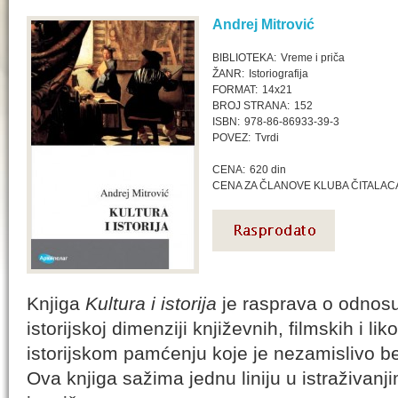
Andrej Mitrović
BIBLIOTEKA:
Vreme i priča
ŽANR:
Istoriografija
FORMAT:
14x21
BROJ STRANA:
152
ISBN:
978-86-86933-39-3
POVEZ:
Tvrdi
CENA:
620 din
CENA ZA ČLANOVE KLUBA ČITALAC
Knjiga
Kultura i istorija
je rasprava o odnosu k
istorijskoj dimenziji književnih, filmskih i lik
istorijskom pamćenju koje je nezamislivo be
Ova knjiga sažima jednu liniju u istraživan