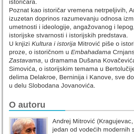
istoričara.
Poznat kao istoričar vremena netrpeljivih, A
izuzetan doprinos razumevanju odnosa između
umetnosti i ideologije, angažovanog i lepog,
istorijske stvarnosti i istorijskih predstava.
U knjizi
Kultura i istorija
Mitrović piše o ist
proze, o istoričnom u
Embahadama
Crnjans
Zastavama
, u dramama Dušana Kovačevića i
Simovića, o istorijskim temama u Bertolučije
delima Delakroe, Berninija i Kanove, sve do s
u delu Slobodana Jovanovića.
O autoru
Andrej Mitrović (Kragujevac
jedan od vodećih modernih sr