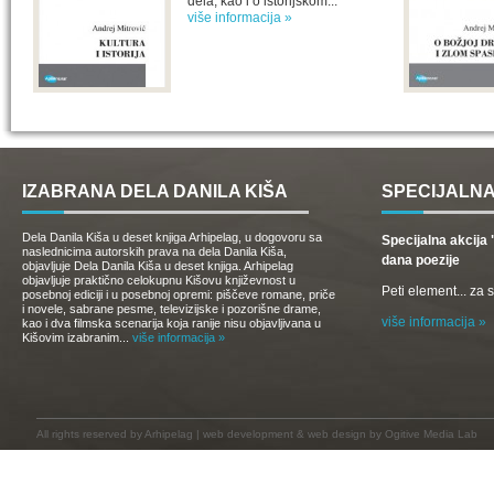
dela, kao i o istorijskom...
više informacija »
IZABRANA DELA DANILA KIŠA
SPECIJALNA
Dela Danila Kiša u deset knjiga Arhipelag, u dogovoru sa
Specijalna akcij
naslednicima autorskih prava na dela Danila Kiša,
dana poezije
objavljuje Dela Danila Kiša u deset knjiga. Arhipelag
objavljuje praktično celokupnu Kišovu književnost u
Peti element... za
posebnoj ediciji i u posebnoj opremi: piščeve romane, priče
i novele, sabrane pesme, televizijske i pozorišne drame,
više informacija »
kao i dva filmska scenarija koja ranije nisu objavljivana u
Kišovim izabranim...
više informacija »
All rights reserved by
Arhipelag
|
web development
&
web design
by Ogitive Media Lab