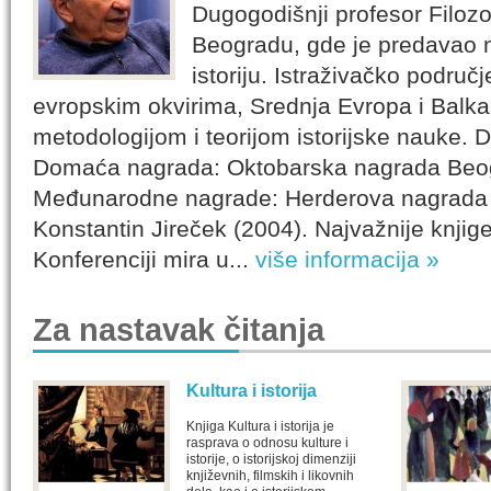
Dugogodišnji profesor Filozo
Beogradu, gde je predavao 
istoriju. Istraživačko područj
evropskim okvirima, Srednja Evropa i Balkan
metodologijom i teorijom istorijske nauke. 
Domaća nagrada: Oktobarska nagrada Beog
Međunarodne nagrade: Herderova nagrada 
Konstantin Jireček (2004). Najvažnije knjige
Konferenciji mira u...
više informacija »
Za nastavak čitanja
Kultura i istorija
Knjiga Kultura i istorija je
rasprava o odnosu kulture i
istorije, o istorijskoj dimenziji
književnih, filmskih i likovnih