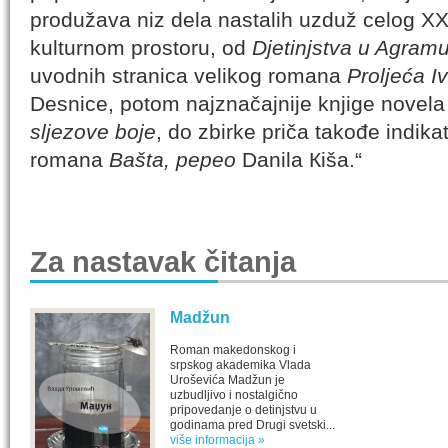
produžava niz dela nastalih uzduž celog 
kulturnom prostoru, od
Djetinjstva u Agram
uvodnih stranica velikog romana
Proljeća I
Desnice, potom najznačajnije knjige novel
sljezove boje
, do zbirke priča takođe indik
romana
Bašta, pepeo
Danila Кiša.“
Za nastavak čitanja
Madžun
Roman makedonskog i
srpskog akademika Vlada
Uroševića Madžun je
uzbudljivo i nostalgično
pripovedanje o detinjstvu u
godinama pred Drugi svetski...
više informacija »