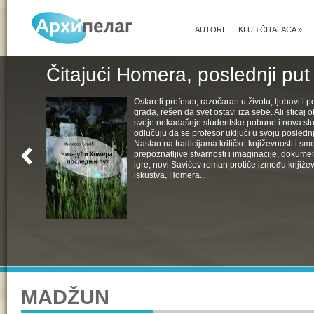
AUTORI
KLUB ČITALACA
»
Čitajući Homera, poslednji put
Ostareli profesor, razočaran u životu, ljubavi i pol
grada, rešen da svet ostavi iza sebe. Ali sticaj 
svoje nekadašnje studentske pobune i nova st
odlučuju da se profesor uključi u svoju poslednju
Nastao na tradicijama kritičke književnosti i s
prepoznatljive stvarnosti i imaginacije, dokumen
igre, novi Savićev roman protiče između književ
iskustva, Homera...
MADŽUN