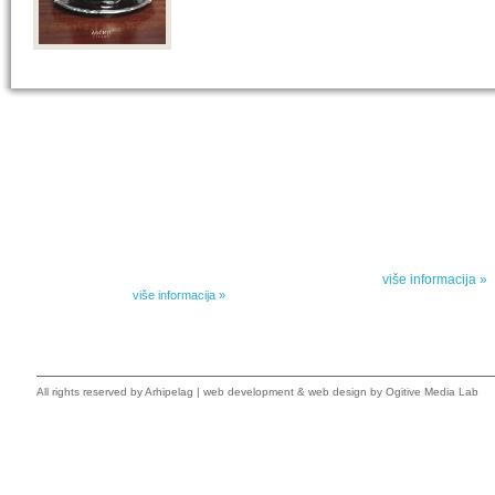
IZABRANA DELA DANILA KIŠA
SPECIJALNA
Dela Danila Kiša u deset knjiga Arhipelag, u dogovoru sa
Specijalna akcij
naslednicima autorskih prava na dela Danila Kiša,
dana poezije
objavljuje Dela Danila Kiša u deset knjiga. Arhipelag
objavljuje praktično celokupnu Kišovu književnost u
Peti element... za
posebnoj ediciji i u posebnoj opremi: piščeve romane, priče
i novele, sabrane pesme, televizijske i pozorišne drame,
više informacija »
kao i dva filmska scenarija koja ranije nisu objavljivana u
Kišovim izabranim...
više informacija »
All rights reserved by
Arhipelag
|
web development
&
web design
by Ogitive Media Lab