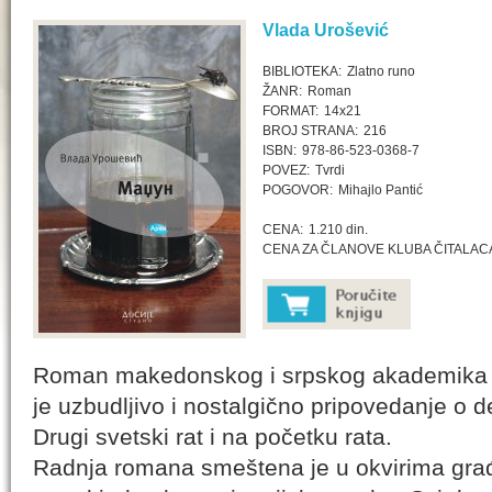
Vlada Urošević
BIBLIOTEKA:
Zlatno runo
ŽANR:
Roman
FORMAT:
14x21
BROJ STRANA:
216
ISBN:
978-86-523-0368-7
POVEZ:
Tvrdi
POGOVOR:
Mihajlo Pantić
CENA:
1.210 din.
CENA ZA ČLANOVE KLUBA ČITALAC
Roman makedonskog i srpskog akademika 
je uzbudljivo i nostalgično pripovedanje o 
Drugi svetski rat i na početku rata.
Radnja romana smeštena je u okvirima gra