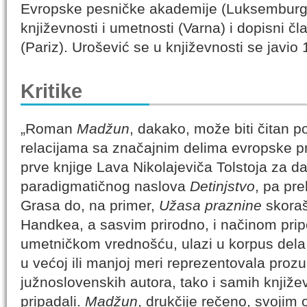
Evropske pesničke akademije (Luksemburg
književnosti i umetnosti (Varna) i dopisni 
(Pariz). Urošević se u književnosti se javio 
Kritike
„Roman
Madžun
, dakako, može biti čitan p
relacijama sa značajnim delima evropske p
prve knjige Lava Nikolajeviča Tolstoja za da
paradigmatičnog naslova
Detinjstvo
, pa pr
Grasa do, na primer,
Užasa praznine
skoraš
Handkea, a sasvim prirodno, i načinom pri
umetničkom vrednošću, ulazi u korpus dela 
u većoj ili manjoj meri reprezentovala proz
južnoslovenskih autora, tako i samih knjiže
pripadali.
Madžun
, drukčije rečeno, svojim