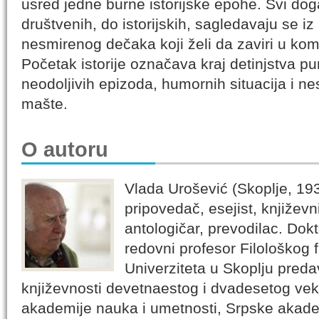
usred jedne burne istorijske epohe. Svi dog
društvenih, do istorijskih, sagledavaju se i
nesmirenog dečaka koji želi da zaviri u kom
Početak istorije označava kraj detinjstva p
neodoljivih epizoda, humornih situacija i 
mašte.
O autoru
Vlada Urošević (Skoplje, 193
pripovedač, esejist, književni 
antologičar, prevodilac. Dokt
redovni profesor Filološkog 
Univerziteta u Skoplju preda
književnosti devetnaestog i dvadesetog ve
akademije nauka i umetnosti, Srpske akade