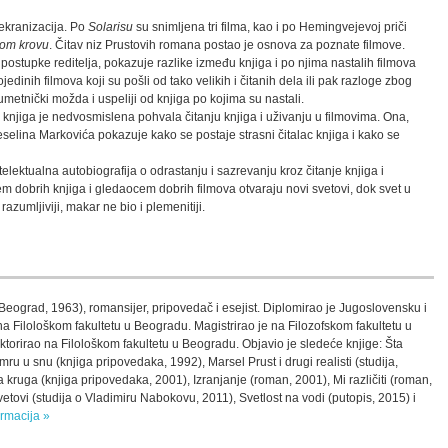
 ekranizacija. Po
Solarisu
su snimljena tri filma, kao i po Hemingvejevoj priči
nom krovu
. Čitav niz Prustovih romana postao je osnova za poznate filmove.
postupke reditelja, pokazuje razlike između knjiga i po njima nastalih filmova
dinih filmova koji su pošli od tako velikih i čitanih dela ili pak razloge zbog
 umetnički možda i uspeliji od knjiga po kojima su nastali.
njiga je nedvosmislena pohvala čitanju knjiga i uživanju u filmovima. Ona,
selina Markovića pokazuje kako se postaje strasni čitalac knjiga i kako se
telektualna autobiografija o odrastanju i sazrevanju kroz čitanje knjiga i
m dobrih knjiga i gledaocem dobrih filmova otvaraju novi svetovi, dok svet u
razumljiviji, makar ne bio i plemenitiji.
Beograd, 1963), romansijer, pripovedač i esejist. Diplomirao je Jugoslovensku i
na Filološkom fakultetu u Beogradu. Magistrirao je na Filozofskom fakultetu u
orirao na Filološkom fakultetu u Beogradu. Objavio je sledeće knjige: Šta
mru u snu (knjiga pripovedaka, 1992), Marsel Prust i drugi realisti (studija,
 kruga (knjiga pripovedaka, 2001), Izranjanje (roman, 2001), Mi različiti (roman,
etovi (studija o Vladimiru Nabokovu, 2011), Svetlost na vodi (putopis, 2015) i
ormacija »