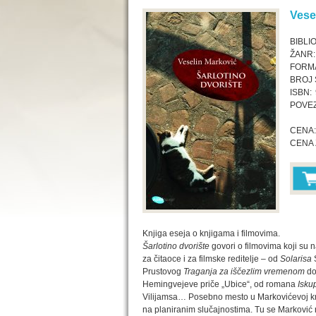
Vese
BIBLI
ŽANR:
FORMA
BROJ 
ISBN:
POVEZ
CENA:
CENA 
Knjiga eseja o knjigama i filmovima.
Šarlotino dvorište
govori o filmovima koji su n
za čitaoce i za filmske reditelje – od
Solarisa
Prustovog
Traganja za iščezlim vremenom
do
Hemingvejeve priče „Ubice“, od romana
Isku
Vilijamsa… Posebno mesto u Markovićevoj knji
na planiranim slučajnostima. Tu se Marković