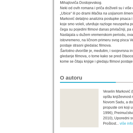
Mihajloviča Dostojevskog.
Neki od ovih romana i priča doživeli su i više
„Ubice“ ili po drami
Mačka na usijanom lime
Marković detaljno analizira postupke pisaca i 
koje smo voleli, utvrđuje razloge neuspeha poje
čega su pojedini filmovi danas privlačniji, pa
Nastajala u dužem vremenskom periodu, ova k
istovremeno, na ličnom primeru svog pisca Ve
postaje strasni gledalac filmova.
Šarlotino dvorište
je, međutim, i svojevrsna in
gledanje filmova, o tome kako se pred čitaoce
kome se čitaju knjige i gledaju filmovi postaje 
O autoru
Veselin Marković (
opštu književnost 
Novom Sadu, a dokt
propuste oni koji u
1996), Preimućstva
2010), Uporedni sv
Prošlost...
više inf