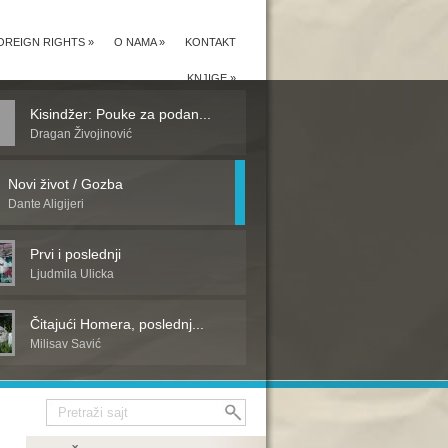
OREIGN RIGHTS
»
O NAMA
»
KONTAKT
KNJIGE
»
Kisindžer: Pouke za podan...
Dragan Živojinović
Novi život / Gozba
Dante Aligijeri
Prvi i poslednji
Ljudmila Ulicka
Čitajući Homera, poslednj...
Milisav Savić