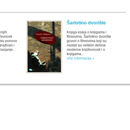
Šarlotino dvorište
nijih
Knjiga eseja o knjigama i
ževnosti
filmovima. Šarlotino dvorište
veku ponovo
govori o filmovima koji su
rađivan i
nastali po velikim delima
anjanje...
moderne književnosti i o
knjigama...
više informacija »
SPECIJALNA AKCIJA
STO 
oru sa
Specijalna akcija "Arhipelaga" povodom Svetskog
dana poezije
u
Peti element... za sva vremena
e, priče