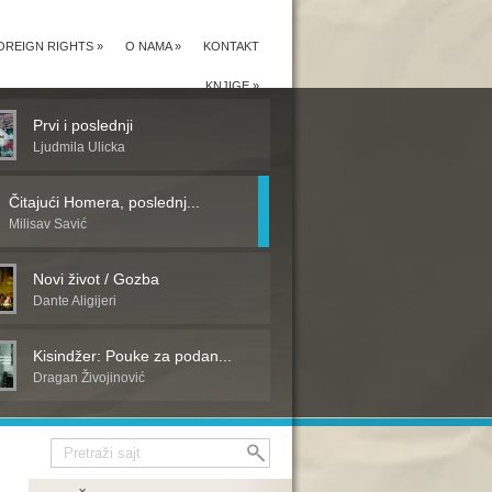
OREIGN RIGHTS
»
O NAMA
»
KONTAKT
KNJIGE
»
Prvi i poslednji
Ljudmila Ulicka
Čitajući Homera, poslednj...
Milisav Savić
Novi život / Gozba
Dante Aligijeri
Kisindžer: Pouke za podan...
Dragan Živojinović