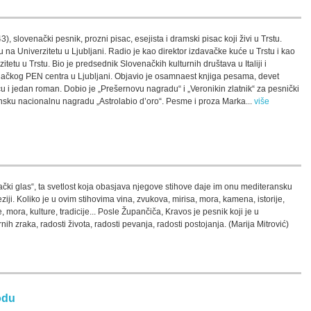
, slovenački pesnik, prozni pisac, esejista i dramski pisac koji živi u Trstu.
ku na Univerzitetu u Ljubljani. Radio je kao direktor izdavačke kuće u Trstu i kao
itetu u Trstu. Bio je predsednik Slovenačkih kulturnih društava u Italiji i
ačkog PEN centra u Ljubljani. Objavio je osamnaest knjiga pesama, devet
cu i jedan roman. Dobio je „Prešernovu nagradu“ i „Veronikin zlatnik“ za pesnički
jansku nacionalnu nagradu „Astrolabio d’oro“. Pesme i proza Marka...
više
ački glas“, ta svetlost koja obasjava njegove stihove daje im onu mediteransku
ji. Koliko je u ovim stihovima vina, zvukova, mirisa, mora, kamena, istorije,
e, mora, kulture, tradicije... Posle Župančiča, Kravos je pesnik koji je u
h zraka, radosti života, radosti pevanja, radosti postojanja. (Marija Mitrović)
odu