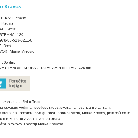
o Kravos
OTEKA:
Element
Pesme
T:
14x20
STRANA:
120
978-86-523-0211-6
:
Broš
VOR:
Marija Mitrović
605 din.
ZA ČLANOVE KLUBA ČITALACA ARHIPELAG:
424 din.
snika koji živi u Trstu.
a osvajaju vedrina i svetlost, radost stvaranja i osunčani vitalizam.
a vremena i prostora, sva grubost i oporost sveta, Marko Kravos, polazeći od te
ju mrežu punu života, životnog erosa.
ažnijih tokova u poeziji Marka Kravosa.