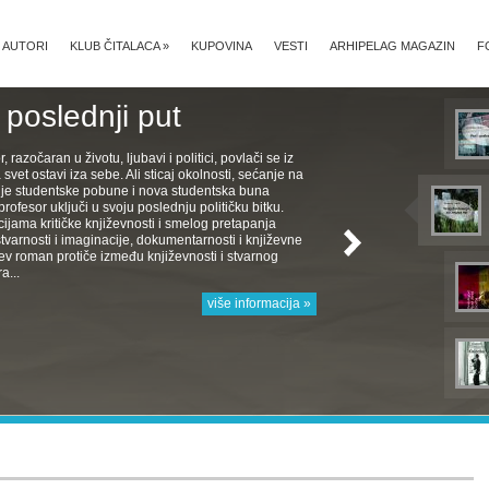
AUTORI
KLUB ČITALACA
»
KUPOVINA
VESTI
ARHIPELAG MAGAZIN
F
 poslednji put
, razočaran u životu, ljubavi i politici, povlači se iz
svet ostavi iza sebe. Ali sticaj okolnosti, sećanje na
je studentske pobune i nova studentska buna
rofesor uključi u svoju poslednju političku bitku.
cijama kritičke književnosti i smelog pretapanja
stvarnosti i imaginacije, dokumentarnosti i književne
ćev roman protiče između književnosti i stvarnog
a...
više informacija »