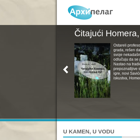
Čitajući Homera,
Ostareli profesor
grada, rešen da 
svoje nekadašn
odlučuju da se p
Nastao na tradi
prepoznatljive 
igre, novi Savi
iskustva, Homer
U KAMEN, U VODU