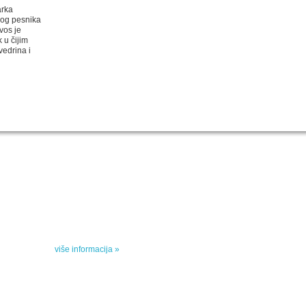
arka
kog pesnika
avos je
 u čijim
vedrina i
SPECIJALNA AKCIJA
STO 
oru sa
Specijalna akcija "Arhipelaga" povodom Svetskog
dana poezije
u
Peti element... za sva vremena
e, priče
drame,
više informacija »
vana u
kulturne 