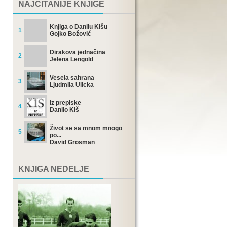
NAJČITANIJE KNJIGE
Knjiga o Danilu Kišu
1
Gojko Božović
Dirakova jednačina
2
Jelena Lengold
Vesela sahrana
3
Ljudmila Ulicka
Iz prepiske
4
Danilo Kiš
Život se sa mnom mnogo
5
po...
David Grosman
KNJIGA NEDELJE