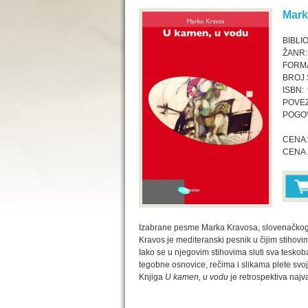
Mark
BIBLI
ŽANR:
FORMA
BROJ 
ISBN:
POVEZ
POGO
CENA:
CENA 
Izabrane pesme Marka Kravosa, slovenačkog pe
Kravos je mediteranski pesnik u čijim stihovim
Iako se u njegovim stihovima sluti sva teskob
tegobne osnovice, rečima i slikama plete svo
Knjiga
U kamen, u vodu
je retrospektiva najv