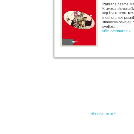
Izabrane pesme M
Kravosa, slovenač
koji živi u Trstu. Kr
mediteranski pesnik
stihovima osvajaju 
svetlost,...
više informacija »
IZABRANA DELA DANILA KIŠA
Dela Danila Kiša u deset knjiga Arhipelag, u dogov
naslednicima autorskih prava na dela Danila Kiša,
objavljuje Dela Danila Kiša u deset knjiga. Arhipelag
objavljuje praktično celokupnu Kišovu književnost 
posebnoj ediciji i u posebnoj opremi: piščeve roman
i novele, sabrane pesme, televizijske i pozorišne 
kao i dva filmska scenarija koja ranije nisu objavlji
Kišovim izabranim...
više informacija »