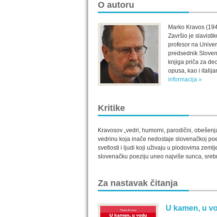
O autoru
Marko Kravos (1943)
Završio je slavisti
profesor na Univerz
predsednik Sloven
knjiga priča za de
opusa, kao i itali
informacija »
Kritike
Kravosov „vedri, humorni, parodični, obešenj
vedrinu koja inače nedostaje slovenačkoj poezi
svetlosti i ljudi koji uživaju u plodovima zemlj
slovenačku poeziju uneo najviše sunca, srebrni
Za nastavak čitanja
U kamen, u v