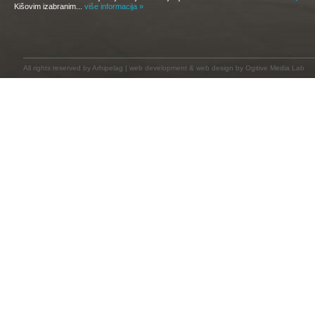
Kišovim izabranim...
više informacija »
All rights reserved by
Arhipelag
|
web development
&
web design
by Ogitive Media Lab