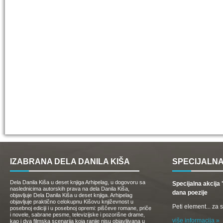
IZABRANA DELA DANILA KIŠA
SPECIJALNA
Dela Danila Kiša u deset knjiga Arhipelag, u dogovoru sa
Specijalna akcij
naslednicima autorskih prava na dela Danila Kiša,
dana poezije
objavljuje Dela Danila Kiša u deset knjiga. Arhipelag
objavljuje praktično celokupnu Kišovu književnost u
Peti element... za
posebnoj ediciji i u posebnoj opremi: piščeve romane, priče
i novele, sabrane pesme, televizijske i pozorišne drame,
više informacija »
kao i dva filmska scenarija koja ranije nisu objavljivana u