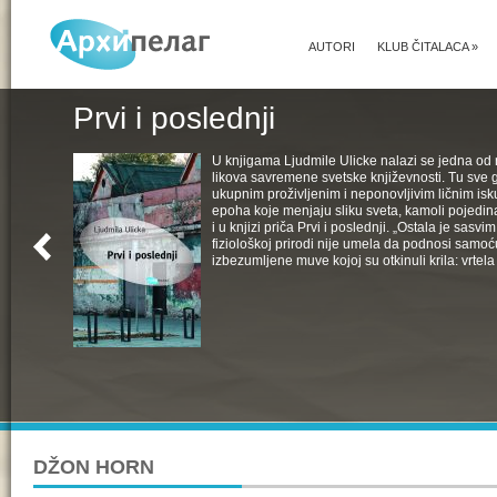
AUTORI
KLUB ČITALACA
»
Prvi i poslednji
U knjigama Ljudmile Ulicke nalazi se jedna od 
likova savremene svetske književnosti. Tu sve 
ukupnim proživljenim i neponovljivim ličnim isk
epoha koje menjaju sliku sveta, kamoli pojedin
i u knjizi priča Prvi i poslednji. „Ostala je sasv
fiziološkoj prirodi nije umela da podnosi samoć
izbezumljene muve kojoj su otkinuli krila: vrtela 
DŽON HORN