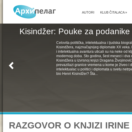
AUTORI
KLUB ČITALACA
»
Kisindžer: Pouke za podanike 
Celovita politička, intelektualna i ljudska biogra
Kisindžera, najznačajnijeg diplomate XX veka. 
i intelektualna avantura uticali su na neke od k
modernog doba. Sto godina, šest meseci i dva 
Kisindžera u izvrsnoj knjizi Dragana Živojinovića
prevazilazi granice vremena u kome je živeo i 
intelektualac u politici i diplomata u svetu netrpe
bio Henri Kisindžer? Šta...
RAZGOVOR O KNJIZI IRINE