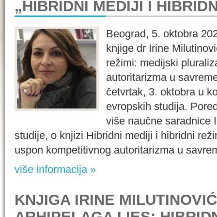
„HIBRIDNI MEDIJI I HIBRIDN
Beograd, 5. oktobra 20
knjige dr Irine Milutinovi
režimi: medijski plural
autoritarizma u savreme
četvrtak, 3. oktobra u ko
evropskih studija. Pored
više naučne saradnice I
studije, o knjizi Hibridni mediji i hibridni rež
uspon kompetitivnog autoritarizma u savreme
više informacija »
KNJIGA IRINE MILUTINOVIĆ
ARHIPELAGA I IES: HIBRIDN