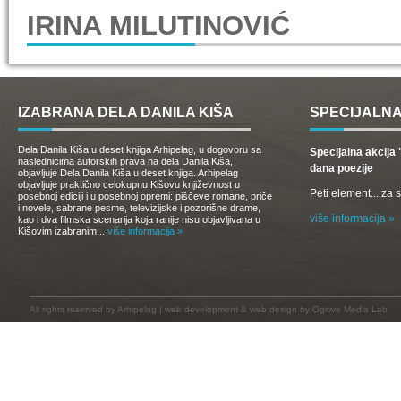
IRINA MILUTINOVIĆ
IZABRANA DELA DANILA KIŠA
SPECIJALNA
Dela Danila Kiša u deset knjiga Arhipelag, u dogovoru sa
Specijalna akcij
naslednicima autorskih prava na dela Danila Kiša,
dana poezije
objavljuje Dela Danila Kiša u deset knjiga. Arhipelag
objavljuje praktično celokupnu Kišovu književnost u
Peti element... za
posebnoj ediciji i u posebnoj opremi: piščeve romane, priče
i novele, sabrane pesme, televizijske i pozorišne drame,
više informacija »
kao i dva filmska scenarija koja ranije nisu objavljivana u
Kišovim izabranim...
više informacija »
All rights reserved by
Arhipelag
|
web development
&
web design
by Ogitive Media Lab