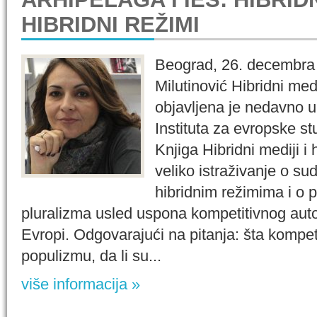
HIBRIDNI REŽIMI
Beograd, 26. decembra 
Milutinović Hibridni medij
objavljena je nedavno u
Instituta za evropske stu
Knjiga Hibridni mediji i 
veliko istraživanje o s
hibridnim režimima i o 
pluralizma usled uspona kompetitivnog aut
Evropi. Odgovarajući na pitanja: šta kompet
populizmu, da li su...
više informacija »