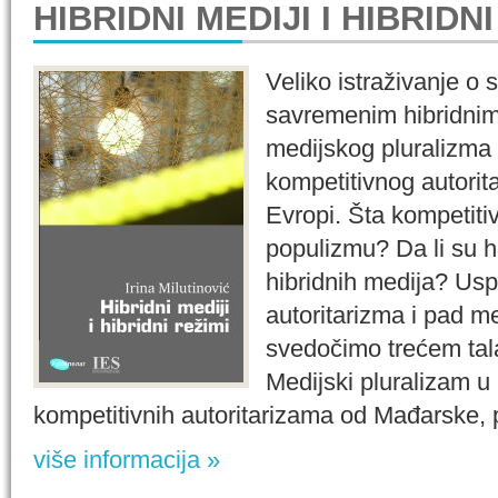
HIBRIDNI MEDIJI I HIBRIDNI
Veliko istraživanje o 
savremenim hibridnim 
medijskog pluralizma
kompetitivnog autori
Evropi. Šta kompetiti
populizmu? Da li su hi
hibridnih medija? Us
autoritarizma i pad me
svedočimo trećem tala
Medijski pluralizam u
kompetitivnih autoritarizama od Mađarske, p
više informacija »