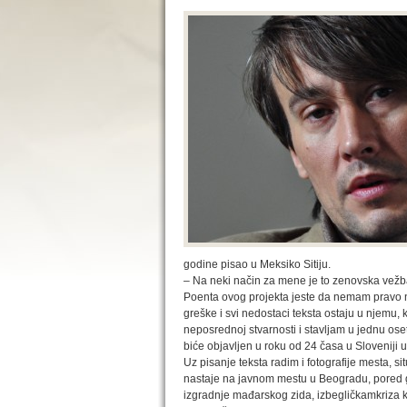
godine pisao u Meksiko Sitiju.
– Na neki način za mene je to zenovska vežba 
Poenta ovog projekta jeste da nemam pravo 
greške i svi nedostaci teksta ostaju u njemu,
neposrednoj stvarnosti i stavljam u jednu osetl
biće objavljen u roku od 24 časa u Sloveniji u
Uz pisanje teksta radim i fotografije mesta, si
nastaje na javnom mestu u Beogradu, pored gl
izgradnje mađarskog zida, izbegličkamkriza k