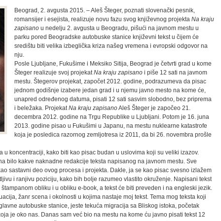
Beograd, 2. avgusta 2015. – Aleš Šteger, poznati slovenački pesnik,
romansijer i esejista, realizuje novu fazu svog književnog projekta
Na kraju
zapisano
u nedelju 2. avgusta u Beogradu, pišući na javnom mestu u
parku pored Beogradske autobuske stanice književni tekst u čijem će
središtu biti velika izbeglička kriza našeg vremena i evropski odgovor na
nju.
Posle Ljubljane, Fukušime i Meksiko Sitija, Beograd je četvrti grad u kome
Šteger realizuje svoj projekat
Na kraju zapisano
i piše 12 sati na javnom
mestu. Štegerov projekat, započet 2012. godine, podrazumeva da pisac
jednom godišnje izabere jedan grad i u njemu javno mesto na kome će,
unapred određenog datuma, pisati 12 sati sasvim slobodno, bez priprema
i beležaka. Projekat
Na kraju zapisano
Aleš Šteger je započeo 21.
decembra 2012. godine na Trgu Republike u Ljubljani. Potom je 16. juna
2013. godine pisao u Fukušimi u Japanu, na mestu nuklearne katastrofe
koja je posledica razornog zemljotresa iz 2011, da bi 26. novembra prošle
u koncentraciji, kako biti kao pisac budan u uslovima koji su veliki izazov.
na bilo kakve naknadne redakcije teksta napisanog na javnom mestu. Sve
 kao sastavni deo ovog procesa i projekta. Dakle, ja se kao pisac svesno izlažem
jivu i ranjivu poziciju, kako bih bolje razumeo vlastito okruženje. Napisani tekst
 štampanom obliku i u obliku e-book, a tekst će biti preveden i na engleski jezik.
tuacija, žanr scena i okolnosti u kojima nastaje moj tekst. Tema mog teksta koji
avne autobuske stanice, jeste tekuća migracija sa Bliskog istoka, početak
oja je oko nas. Danas sam već bio na mestu na kome ću javno pisati tekst 12