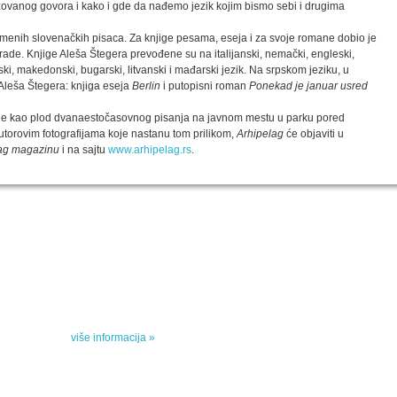
vanog govora i kako i gde da nađemo jezik kojim bismo sebi i drugima
emenih slovenačkih pisaca. Za knjige pesama, eseja i za svoje romane dobio je
ade. Knjige Aleša Štegera prevođene su na italijanski, nemački, engleski,
pski, makedonski, bugarski, litvanski i mađarski jezik. Na srpskom jeziku, u
 Aleša Štegera: knjiga eseja
Berlin
i putopisni roman
Ponekad je januar usred
taje kao plod dvanaestočasovnog pisanja na javnom mestu u parku pored
torovim fotografijama koje nastanu tom prilikom,
Arhipelag
će objaviti u
ag magazinu
i na sajtu
www.arhipelag.rs
.
SPECIJALNA AKCIJA
STO 
oru sa
Specijalna akcija "Arhipelaga" povodom Svetskog
dana poezije
u
Peti element... za sva vremena
e, priče
drame,
više informacija »
vana u
kulturne 