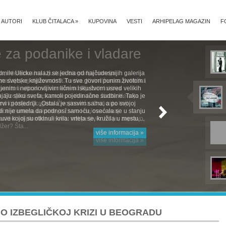
AUTORI
KLUB ČITALACA
»
KUPOVINA
VESTI
ARHIPELAG MAGAZIN
F
mile Ulicke nalazi se jedna od najčudesnijih galerija
e svetske književnosti. Tu sve govori punim životom i
jenim i neponovljivim ličnim iskustvom usred velikih
aju sliku sveta, kamoli pojedinačne sudbine. Tako je
 Prvi i poslednji. „Ostala je sasvim sama, a po svojoj
rodi nije umela da podnosi samoću, osećala se u stanju
e kojoj su otkinuli krila: vrtela se, kružila u mestu,...
više informacija »
 O IZBEGLIČKOJ KRIZI U BEOGRADU