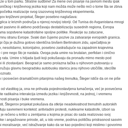
alaze u tom parku. Strašne sudbine! Za mene ovo pisanje na javnom mestu ipak
pesničkog i književnog jezika koji nam možda može nešto reći o tome šta se zbiva
 početka realizacije svog izazovnog književnog eksperimenta.
gov književni projekat, Šteger posebno naglašava:
ica iz kriznih područja u njenoj novijoj istoriji. Od Tunisa do Avganistana mnogi
ari pasivno ili aktivno podržavaju destabilizaciju susednih regiona, Evropa
ma sopstvene katastrofalne spoljne politike. Reakcije su zatucane,
amnu stranu Evrope. Svaki dan čujemo pozive za zatvaranje evropskih granica.
i čija je dužina gotovo identična bivšem Berlinskom zidu, upečatljiva je
ko, nesolidarno, kolonijalno, posebno zastrašujuće na zapadnim krajevima
i pre nego što je nastala. Ovoga puta umire na brutalan, perfidan i cinično
 rata. Umire s hiljada ljudi koji pokušavaju da pronađu mirno mesto pod
ni ili zlostavljani. Beograd je samo prolazna tačka u njihovom putovanju u
okružuju glavnu beogradsku autobusku stanicu jesu njihovo utočište, stecište
poznato.
 i posvećen dramatičnim pitanjima našeg trenutka, Šteger ističe da on ne piše
i od vlastitog ja, ona ne prihvata pojednostavljena tumačenja, već je posvećena
te radikalna interakcija između jezika i književnosti, na jednoj, i vremenu
nosti pisanja i buke vremena.
ti, Štegerov projekat pokušava da otkrije neadekvatnost trenutnih autorskih
uju savremeni kontekst: antivladini protesti, nuklearne katastrofe, izbori sa
 je rečeno u kritici u zemljama u kojima je pisac do sada realizovao svoj
čke i angažovane prirode, ali, u isto vreme, podriva političku pristrasnost sasvim
 ni moralisanje, već istraživanje kako da se kao pojedinci koji mislimo i govorimo