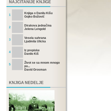
NAJČITANIJE KNJIGE
Knjiga o Danilu Kišu
1
Gojko Božović
Dirakova jednačina
2
Jelena Lengold
Vesela sahrana
3
Ljudmila Ulicka
Iz prepiske
4
Danilo Kiš
Život se sa mnom mnogo
5
po...
David Grosman
KNJIGA NEDELJE