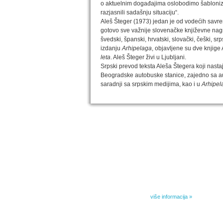
o aktuelnim događajima oslobodimo šablonizo
razjasnili sadašnju situaciju“.
Aleš Šteger (1973) jedan je od vodećih savr
gotovo sve važnije slovenačke književne nagr
švedski, španski, hrvatski, slovački, češki, sr
izdanju
Arhipelaga
, objavljene su dve knjige
leta
. Aleš Šteger živi u Ljubljani.
Srpski prevod teksta Aleša Štegera koji nas
Beogradske autobuske stanice, zajedno sa au
saradnji sa srpskim medijima, kao i u
Arhipel
IZABRANA DELA DANILA KIŠA
Dela Danila Kiša u deset knjiga Arhipelag, u dogov
naslednicima autorskih prava na dela Danila Kiša,
objavljuje Dela Danila Kiša u deset knjiga. Arhipelag
objavljuje praktično celokupnu Kišovu književnost 
posebnoj ediciji i u posebnoj opremi: piščeve roman
i novele, sabrane pesme, televizijske i pozorišne 
kao i dva filmska scenarija koja ranije nisu objavlji
Kišovim izabranim...
više informacija »