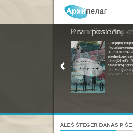
Prvi i poslednji
U knjigama Ljud
likova savremen
ukupnim proživl
epoha koje menj
i u knjizi priča
fiziološkoj pri
izbezumljene muv
ALEŠ ŠTEGER DANAS PIŠE