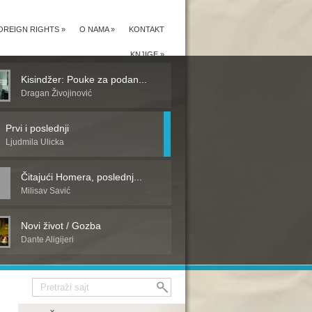
OREIGN RIGHTS
»
O NAMA
»
KONTAKT
KNJIGE
»
Kisindžer: Pouke za podan...
Dragan Živojinović
Prvi i poslednji
Ljudmila Ulicka
Čitajući Homera, poslednj...
Milisav Savić
Novi život / Gozba
Dante Aligijeri