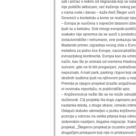
sati i pričao s nekim od migranata koji se n
nije politički aktivizam, već traženje nekog 
s nama ovde i danas – kaže Aleš Šteger uoči
Govoreći o kontekstu u kome se realizuje nje
– Evropa je suočena s najvećim talasom izbegl
ljudi su u bekstvu. Dok mnogi evropski politič
svakako nije spremna da se suoči s posledica
izolacionističke i nehumane, one pokazuju t
Mađarski primer, izgradnja novog zida u Evrop
metafora za jedno lice Evrope, nacionalistič
evroazijskog kontinenta. Evropa kao da umire 
način, kao što je umirala od vremena Hladnog
suncem, gde ne bi bili proganjani, zastrašiva
nepoznato. A mali park, parking i trgovi koji 
strašnih sudbina ljudi na njihovom putu u ne
Premda je njegov projekat izrazito angažovan
ni novinsku reportažu, ni publicistički spis:
– Književnost je nešto što se ne može odvojit
složenosti. Cilj projekta
Na kraju zapisano
jes
nastanka teksta, s druge strane, između intim
Ostajući duboko utemeljen u jeziku književnos
pozicija u odnosu na velika pitanja koja određ
sistemskim nasiljem, ilegalne migracije. Kako
projekat, „Štegerov projekat je izuzetno politi
drugačijim pristupom koji nije ni pristrasnost