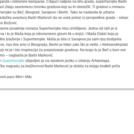
anda i reklamne kampanje. Čitajući natpise na telu grada, superherojke Barbi
ić čitaju savremenu hroniku gradova koji su ih obeležili. Ti gradovi u romanu
herojke
su Beč, Beograd, Sarajevo i Berlin. Tako se nastavila ta urbana
edačka avantura Barbi Marković da se uvek polazi iz perspektive grada – rekao
ko Božović.
glavne junakinje romana
Superherojke
nisu izmišljene. Jedna od njih je iz
va i to je Maša koja je istovremeno glavni lik u knjizi. I Maša Dabić koja je
dila
Izlaženje
i
Superherojke
. Maša je bila iz Sarajeva pa sam njoj dodijelila
vo, nas dve smo iz Beograda, Berlin je bitan zato što je veliki, i
Aleksanderplatz
 koji mi je i bio inspiracija za prepisivanje gradova. Na kraju tu je Beč u kom sve
imo – naglasila je Barbi Marković.
n
Superherojke
objavljen je na srpskom jeziku u izdanju
Arhipelaga
.
u nagradu za književnost Barbi Marković je dobila za knjigu kratkih priča
nom paru Mini i Miki.
SPECIJALNA AKCIJA
STO 
oru sa
Specijalna akcija "Arhipelaga" povodom Svetskog
dana poezije
u
Peti element... za sva vremena
e, priče