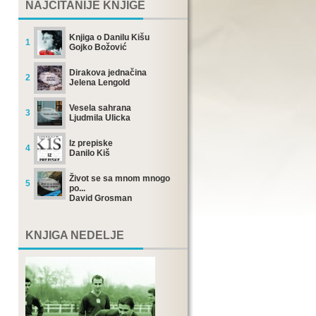
NAJČITANIJE KNJIGE
Knjiga o Danilu Kišu
1
Gojko Božović
Dirakova jednačina
2
Jelena Lengold
Vesela sahrana
3
Ljudmila Ulicka
Iz prepiske
4
Danilo Kiš
Život se sa mnom mnogo
5
po...
David Grosman
KNJIGA NEDELJE