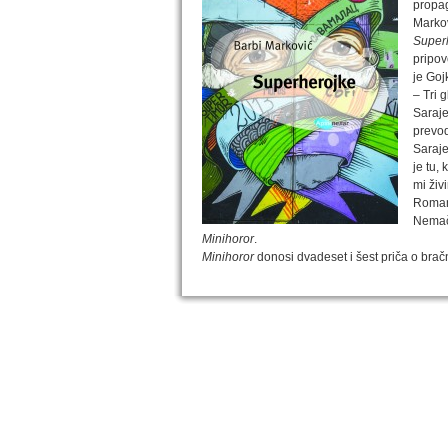
propag
Markov
Super
pripov
je Goj
– Tri 
Saraje
prevo
Saraje
je tu,
mi živ
Roma
Nemačk
Minihoror
.
Minihoror
donosi dvadeset i šest priča o brač
IZABRANA DELA DANILA KIŠA
Dela Danila Kiša u deset knjiga Arhipelag, u dogov
naslednicima autorskih prava na dela Danila Kiša,
objavljuje Dela Danila Kiša u deset knjiga. Arhipelag
objavljuje praktično celokupnu Kišovu književnost 
posebnoj ediciji i u posebnoj opremi: piščeve roman