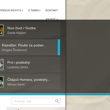
OREIGN RIGHTS
»
O NAMA
»
KONTAKT
KNJIGE
»
Novi život / Gozba
Dante Aligijeri
Kisindžer: Pouke za podan...
Dragan Živojinović
Prvi i poslednji
Ljudmila Ulicka
Čitajući Homera, poslednj...
Milisav Savić