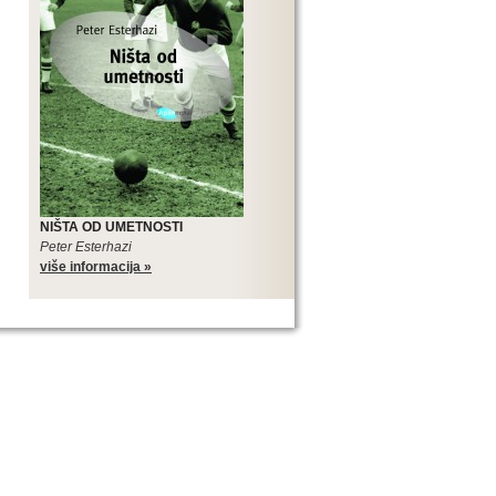
NIŠTA OD UMETNOSTI
Peter Esterhazi
više informacija »
SLOVENSKIH ROMANA
Edicija Sto slovenskih romana je
najveći međunarodni kulturni,
književni i promotivni projekat
slovenske literature, pa tako i
najveći projekat u koji je trenutno