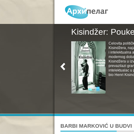
Kisindžer: Pouke
Celovita politič
Kisindžera, naj
i intelektualna 
modernog doba. 
Kisindžera u izv
prevazilazi gra
intelektualac u 
bio Henri Kisind
BARBI MARKOVIĆ U BUDVI