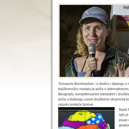
Tomasom Bernhardom. U dodiru i dijalogu s
književnošću nastala je priča o alternativn
Beogradu, komplikovanim istorijskim i društv
priča o klabingu usred društvene stvarnosti ko
sasvim preteće tonove.
Barbi 
njih j
pisan 
gradom 