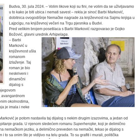
Budva, 30. jula 2024. – Volim likove koji su fini, ne volim da se uživljavamo
u to kako je biti ubica i nemati savest – rekla je sinoć Barbi Marković,
dobitnica ovogodišnje Nemačke nagrade za književnost na Sajmu knjiga u
Lajpcigu, na književnoj večeri na Trgu pjesnika u Budvi.
Pred velikim brojem posetilaca s Barbi Marković razgovarao je Gojko
Božović, glavni urednik
Arhipelaga
.
– Barbi
Marković u
književnost ušla
romanom
Izlaženje
. Taj
roman je bio
neskriveni i
dinamični
dijalog s
 njegovom
om, avangardnom
enim okolnostima,
ja je imala i neke
Marković je potom nastavila taj dijalog s nekim drugim izazovima, a jedan od
e pitanje grada. U njenom sledećem romanu
Superherojke
, koji je delimično
na nemačkom jeziku, a delimično preveden na nemački, tekao je dijalog s
i to sa onim što je vidljivo na telu grada. To su grafiti i murali, politička