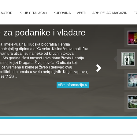
AUTORI
KLUB ČITALACA
»
KUPOVINA
VESTI
ARHIPELAG MAGAZIN
F
 za podanike i vladare
ka, intelektualna i ljudska biografija Henrija
značajnijeg diplomate XX veka. Kisindžerova politička
avantura uticali su na neke od ključnih tokova
Sto godina, šest meseci i dva dana života Henrija
rsnoj knjizi Dragana Živojinovića. O uticaju koji
nice vremena u kome je živeo i delovao ovaj
politici i diplomata u svetu netrpeljivih. Ko je, zapravo,
žer? Šta...
više informacija »