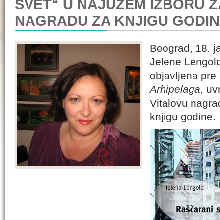
SVET“ U NAJUŽEM IZBORU Z
NAGRADU ZA KNJIGU GODIN
Beograd, 18. j
Jelene Lengol
objavljena pre
Arhipelaga
, uv
Vitalovu nagra
knjigu godine.