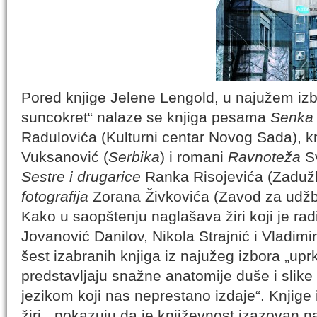
Pored knjige Jelene Lengold, u najužem izb
suncokret“ nalaze se knjiga pesama
Senka
Radulovića (Kulturni centar Novog Sada), k
Vuksanović (
Serbika
) i romani
Ravnoteža
Sv
Sestre i drugarice
Ranka Risojevića (Zadužb
fotografija
Zorana Živkovića (Zavod za udžb
Kako u saopštenju naglašava žiri koji je ra
Jovanović Danilov, Nikola Strajnić i Vladim
šest izabranih knjiga iz najužeg izbora „up
predstavljaju snažne anatomije duše i slike
jezikom koji nas neprestano izdaje“. Knjige
žiri, „pokazuju da je književnost izazovan 