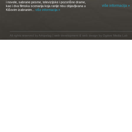
i novele, sabrane pesme, televizijske i pozorišne drame,
više informacija »
kao i dva filmska scenarija koja ranije nisu objavljivana u
Kišovim izabranim...
više informacija »
All rights reserved by
Arhipelag
|
web development
&
web design
by Ogitive Media Lab