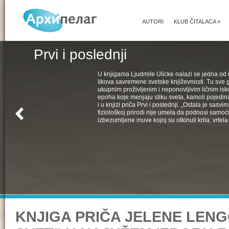
AUTORI
KLUB ČITALACA
»
Prvi i poslednji
U knjigama Ljudmile Ulicke nalazi se jedna od 
likova savremene svetske književnosti. Tu sve 
ukupnim proživljenim i neponovljivim ličnim isk
epoha koje menjaju sliku sveta, kamoli pojedin
i u knjizi priča Prvi i poslednji. „Ostala je sasv
fiziološkoj prirodi nije umela da podnosi samoć
izbezumljene muve kojoj su otkinuli krila: vrtela 
KNJIGA PRIČA JELENE LEN