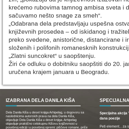
krećemo rubovima tamnog ambisa sveta i d
sačuvamo nešto snage za smeh“.
„Odabrana dela predstavlјaju uspešna ostvare
književnih prosedea – od iskidanog i tražite
preko svedene, anistorične, distancirane i i
složenih i polifonih romanesknih konstrukcija
„Zlatni suncokret“ u saopštenju.
Žiri će odluku o dobitniku saopštiti do 20. j
uručena krajem januara u Beogradu.
IZABRANA DELA DANILA KIŠA
SPECIJALNA
Dela Danila Kiša u deset knjiga Arhipelag, u dogovoru sa
Specijalna akcij
naslednicima autorskih prava na dela Danila Kiša,
dana poezije
objavljuje Dela Danila Kiša u deset knjiga. Arhipelag
objavljuje praktično celokupnu Kišovu književnost u
Peti element... za
posebnoj ediciji i u posebnoj opremi: piščeve romane, priče