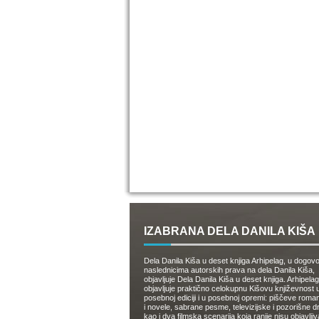
IZABRANA DELA DANILA KIŠA
Dela Danila Kiša u deset knjiga Arhipelag, u dogov
naslednicima autorskih prava na dela Danila Kiša,
objavljuje Dela Danila Kiša u deset knjiga. Arhipelag
objavljuje praktično celokupnu Kišovu književnost 
posebnoj ediciji i u posebnoj opremi: piščeve roman
i novele, sabrane pesme, televizijske i pozorišne 
kao i dva filmska scenarija koja ranije nisu objavlji