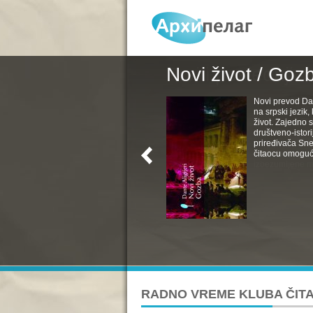
Novi život / Goz
Novi prevod Da
na srpski jezik
život. Zajedno s
društveno-istori
priređivača Sne
čitaocu omoguć
RADNO VREME KLUBA ČITA