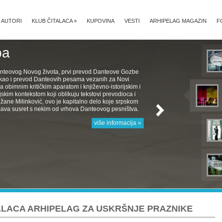
AUTORI
KLUB ČITALACA
»
KUPOVINA
VESTI
ARHIPELAG MAGAZIN
F
ba
nteovog Novog života, prvi prevod Danteove Gozbe
, kao i prevod Danteovih pesama vezanih za Novi
a obimnim kritičkim aparatom i književno-istorijskim i
jskim kontekstom koji oblikuju tekstovi prevodioca i
žane Milinković, ovo je kapitalno delo koje srpskom
ava susret s nekim od vrhova Danteovog pesništva.
više informacija »
LACA ARHIPELAG ZA USKRŠNJE PRAZNIKE