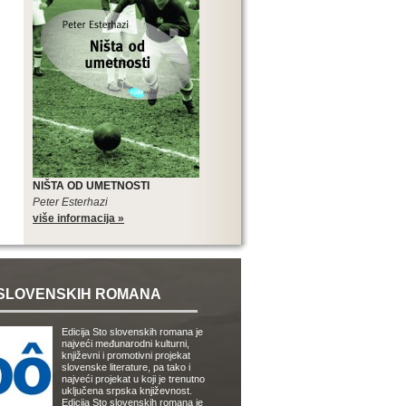
NIŠTA OD UMETNOSTI
Peter Esterhazi
više informacija »
SLOVENSKIH ROMANA
Edicija Sto slovenskih romana je
najveći međunarodni kulturni,
književni i promotivni projekat
slovenske literature, pa tako i
najveći projekat u koji je trenutno
uključena srpska književnost.
Edicija Sto slovenskih romana je