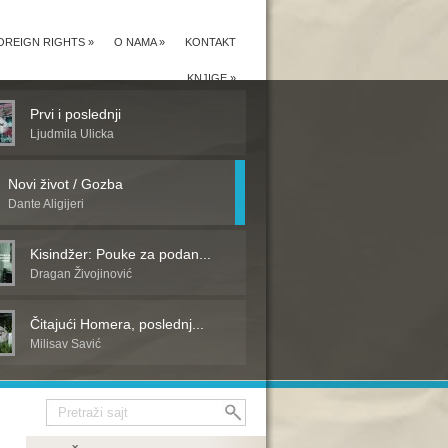
OREIGN RIGHTS
»
O NAMA
»
KONTAKT
KNJIGE
»
Prvi i poslednji
Ljudmila Ulicka
Novi život / Gozba
Dante Aligijeri
Kisindžer: Pouke za podan...
Dragan Živojinović
Čitajući Homera, poslednj...
Milisav Savić