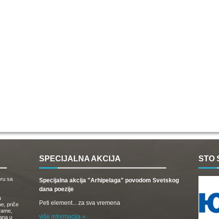
SPECIJALNA AKCIJA
STO 
oru sa
Specijalna akcija "Arhipelaga" povodom Svetskog
dana poezije
u
Peti element... za sva vremena
e, priče
drame,
više informacija »
vana u