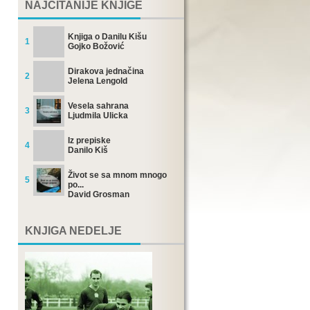
NAJČITANIJE KNJIGE
Knjiga o Danilu Kišu
1
Gojko Božović
Dirakova jednačina
2
Jelena Lengold
Vesela sahrana
3
Ljudmila Ulicka
Iz prepiske
4
Danilo Kiš
Život se sa mnom mnogo
5
po...
David Grosman
KNJIGA NEDELJE