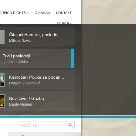
OREIGN RIGHTS
»
O NAMA
»
KONTAKT
KNJIGE
»
Čitajući Homera, poslednj...
Milisav Savić
Prvi i poslednji
Ljudmila Ulicka
Kisindžer: Pouke za podan...
Dragan Živojinović
Novi život / Gozba
Dante Aligijeri