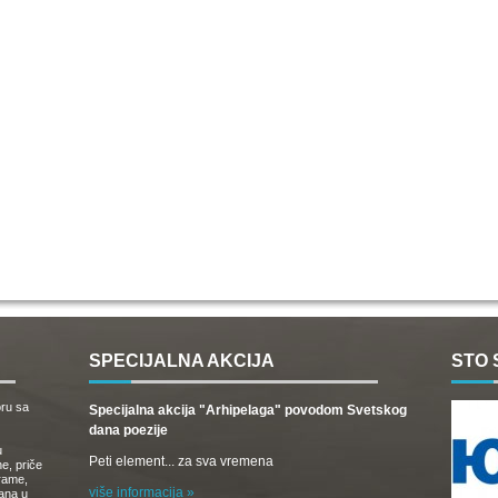
SPECIJALNA AKCIJA
STO 
oru sa
Specijalna akcija "Arhipelaga" povodom Svetskog
dana poezije
u
Peti element... za sva vremena
e, priče
drame,
više informacija »
vana u