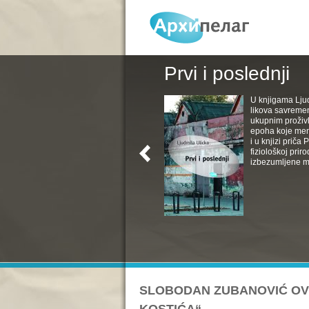
Prvi i poslednji
U knjigama Ljud
likova savremen
ukupnim proživl
epoha koje menj
i u knjizi priča
fiziološkoj pri
izbezumljene muv
SLOBODAN ZUBANOVIĆ OV