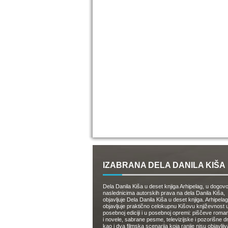
IZABRANA DELA DANILA KIŠA
Dela Danila Kiša u deset knjiga Arhipelag, u dogov
naslednicima autorskih prava na dela Danila Kiša,
objavljuje Dela Danila Kiša u deset knjiga. Arhipelag
objavljuje praktično celokupnu Kišovu književnost 
posebnoj ediciji i u posebnoj opremi: piščeve roman
i novele, sabrane pesme, televizijske i pozorišne 
kao i dva filmska scenarija koja ranije nisu objavlji