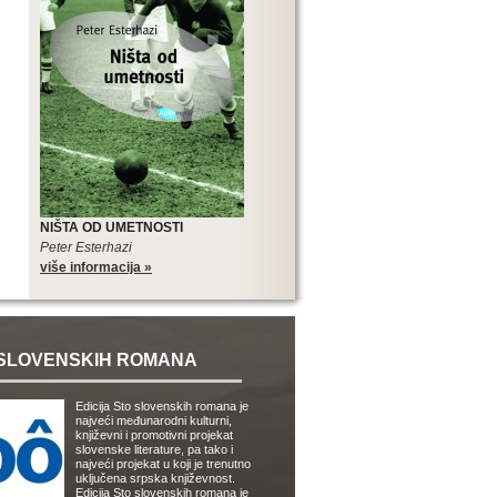
NIŠTA OD UMETNOSTI
Peter Esterhazi
više informacija »
SLOVENSKIH ROMANA
Edicija Sto slovenskih romana je
najveći međunarodni kulturni,
književni i promotivni projekat
slovenske literature, pa tako i
najveći projekat u koji je trenutno
uključena srpska književnost.
Edicija Sto slovenskih romana je