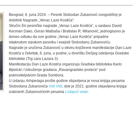
Beograd, 6. juna 2024. – Pesnik Slobodan Zubanović ovogodišnji je
dobitnik Nagrade „Venac Laze Kostića“.
Stručni žiri pesničke nagrade „Venac Laze Kostića“, u sastavu David
Kecman Dako, Goran Malbaša i Bratislav R. Milanović, jednoglasno je
doneo odluku da ove godine „Venac Laze Kostića“ pripadne
istaknutom srpskom pesniku i esejisti Slobodanu Zubanoviću.
Nagrade je uručena Zubanović u okviru književne manifestacije
Dan Laze
Kostića
u četvrtak, 6. juna, u podne, u dvorištu Dečjeg odelјenja Gradske
biblioteke (Trg cara Lazara 3).
Manifestaciju
Dan Laze Kostića
organizuju Gradska biblioteka
Karlo
Bijelicki
i Udruženje građana „Ravangradsko proleće“ pod
pokrovitelјstvom Grada Sombora.
U izdanju
Arhipelaga
prošle godine objavljena je nova knjiga pesama
Slobodana Zubanovića
Vidi Vidi
, dok je 2021. godine objavljena knjiga
izabranih Zubanovićevih pesama
Listajući vetar
.