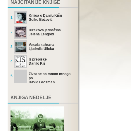
NAJČITANIJE KNJIGE
Knjiga o Danilu Kišu
1
Gojko Božović
Dirakova jednačina
2
Jelena Lengold
Vesela sahrana
3
Ljudmila Ulicka
Iz prepiske
4
Danilo Kiš
Život se sa mnom mnogo
5
po...
David Grosman
KNJIGA NEDELJE