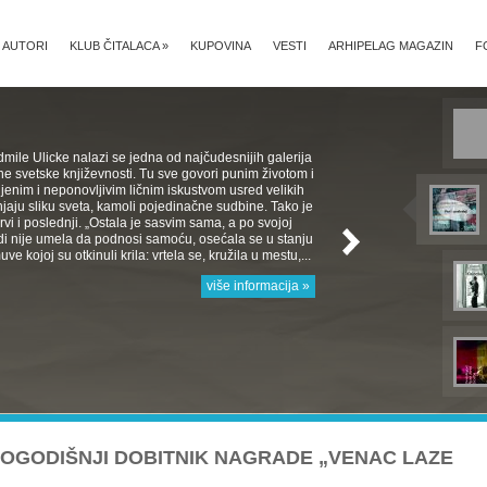
AUTORI
KLUB ČITALACA
»
KUPOVINA
VESTI
ARHIPELAG MAGAZIN
F
mile Ulicke nalazi se jedna od najčudesnijih galerija
e svetske književnosti. Tu sve govori punim životom i
jenim i neponovljivim ličnim iskustvom usred velikih
aju sliku sveta, kamoli pojedinačne sudbine. Tako je
 Prvi i poslednji. „Ostala je sasvim sama, a po svojoj
rodi nije umela da podnosi samoću, osećala se u stanju
e kojoj su otkinuli krila: vrtela se, kružila u mestu,...
više informacija »
OGODIŠNJI DOBITNIK NAGRADE „VENAC LAZE