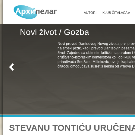
AUTORI
KLUB ČITALACA
»
Novi život / Gozba
Novi prevod Danteovog Novog života, prvi pr
na srpski jezik, kao i prevod Danteovih pesama
život. Zajedno sa obimnim kritičkim aparatom i k
društveno-istorijskim kontekstom koji oblikuju t
priređivača Snežane Milinković, ovo je kapital
čitaocu omogućava susret s nekim od vrhova D
STEVANU TONTIĆU URUČEN