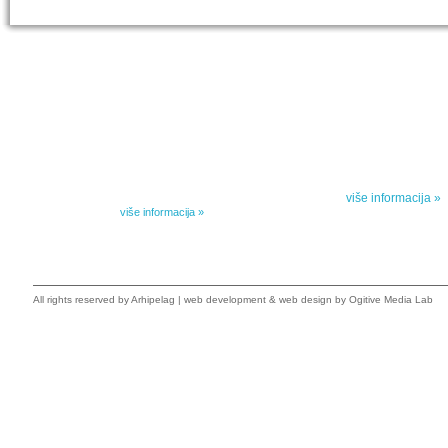
IZABRANA DELA DANILA KIŠA
SPECIJALNA
Dela Danila Kiša u deset knjiga Arhipelag, u dogovoru sa
Specijalna akcij
naslednicima autorskih prava na dela Danila Kiša,
dana poezije
objavljuje Dela Danila Kiša u deset knjiga. Arhipelag
objavljuje praktično celokupnu Kišovu književnost u
Peti element... za
posebnoj ediciji i u posebnoj opremi: piščeve romane, priče
i novele, sabrane pesme, televizijske i pozorišne drame,
više informacija »
kao i dva filmska scenarija koja ranije nisu objavljivana u
Kišovim izabranim...
više informacija »
All rights reserved by
Arhipelag
|
web development
&
web design
by Ogitive Media Lab