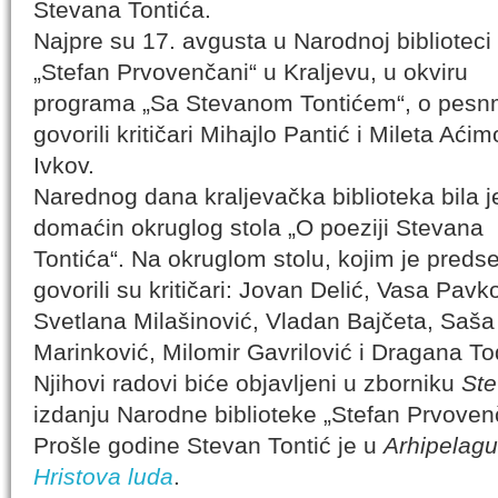
Stevana Tontića.
Najpre su 17. avgusta u Narodnoj biblioteci
„Stefan Prvovenčani“ u Kraljevu, u okviru
programa „Sa Stevanom Tontićem“, o pesn
govorili kritičari Mihajlo Pantić i Mileta Aćim
Ivkov.
Narednog dana kraljevačka biblioteka bila j
domaćin okruglog stola „O poeziji Stevana
Tontića“. Na okruglom stolu, kojim je pred
govorili su kritičari: Jovan Delić, Vasa Pav
Svetlana Milašinović, Vladan Bajčeta, Saša
Marinković, Milomir Gavrilović i Dragana T
Njihovi radovi biće objavljeni u zborniku
Ste
izdanju Narodne biblioteke „Stefan Prvovenč
Prošle godine Stevan Tontić je u
Arhipelagu
Hristova luda
.