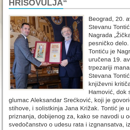
HRISOVULJA“
Beograd, 20. a
Stevanu Tonti
Nagrada „Žička
pesničko delo.
Tontiću je Nagr
uručena 19. av
trpezariji mana
Stevana Tontića
književni kriti
Hamović, dok s
glumac Aleksandar Srećković, koji je govor
stihove, i solistkinja Jana Križak. Tontić je
priznanja, dobijenog za, kako se navodi u od
svedočanstvo o udesu rata i izgnansatva, i