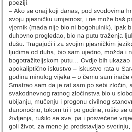
poeziji.
– Ako se onaj koji danas, pod svodovima h
svoju pjesničku umjetnost, i ne može baš p
vjernik (mada nije bio ni bogohulnik), ipak b
duhovno progledao, bio na putu traženja lju
dušu. Tragajući i za svojim pjesničkim jez
ljudima od duha, bio sam ujedno, možda i n
bogotražiteljskom putu… Ovdje bih ukazao 
apokaliptično iskustvo – iskustvo rata u Sa
godina minulog vijeka – o čemu sam inače d
Smatrao sam da je rat sam po sebi zločin, 
svakodnevnog ratnog zločinstva bio u slo
ubijanju, mučenju i progonu civilnog stanovn
danonoćno, tokom tri i po godine, rušio se u
življenja, rušilo se sve, pa i posvećene vrije
goli život, za mene je predstavljao svetinju, 