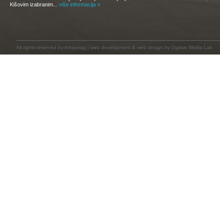
Kišovim izabranim...
više informacija »
All rights reserved by
Arhipelag
|
web development
&
web design
by Ogitive Media Lab