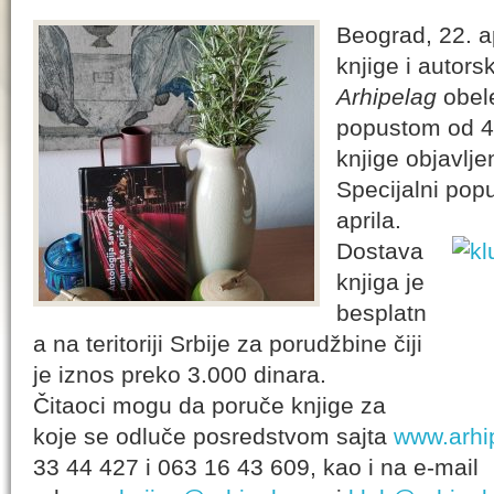
Beograd, 22. a
knjige i autorsk
Arhipelag
obel
popustom od 4
knjige objavlj
Specijalni popu
aprila.
Dostava
knjiga je
besplatn
a na teritoriji Srbije za porudžbine čiji
je iznos preko 3.000 dinara.
Čitaoci mogu da poruče knjige za
koje se odluče posredstvom sajta
www.arhi
33 44 427 i 063 16 43 609, kao i na e-mail