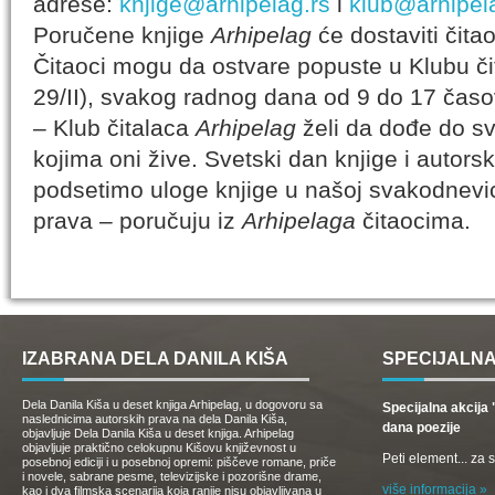
adrese:
knjige@arhipelag.rs
i
klub@arhipel
Poručene knjige
Arhipelag
će dostaviti čita
Čitaoci mogu da ostvare popuste u Klubu č
29/II), svakog radnog dana od 9 do 17 časo
– Klub čitalaca
Arhipelag
želi da dođe do sv
kojima oni žive. Svetski dan knjige i autorsk
podsetimo uloge knjige u našoj svakodnevic
prava – poručuju iz
Arhipelaga
čitaocima.
IZABRANA DELA DANILA KIŠA
SPECIJALNA
Dela Danila Kiša u deset knjiga Arhipelag, u dogovoru sa
Specijalna akcij
naslednicima autorskih prava na dela Danila Kiša,
dana poezije
objavljuje Dela Danila Kiša u deset knjiga. Arhipelag
objavljuje praktično celokupnu Kišovu književnost u
Peti element... za
posebnoj ediciji i u posebnoj opremi: piščeve romane, priče
i novele, sabrane pesme, televizijske i pozorišne drame,
više informacija »
kao i dva filmska scenarija koja ranije nisu objavljivana u