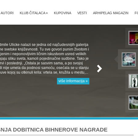
AUTORI
KLUB ČITALACA
»
KUPOVINA
VESTI
ARHIPELAG MAGAZIN
F
mile Ulicke nalazi se jedna od najčudesnijih galerija
e svetske književnosti. Tu sve govori punim životom i
jenim i neponovljivim ličnim iskustvom usred velikih
aju sliku sveta, kamoli pojedinačne sudbine. Tako je
 Prvi i poslednji. „Ostala je sasvim sama, a po svojoj
rodi nije umela da podnosi samoću, osećala se u stanju
e kojoj su otkinuli krila: vrtela se, kružila u mestu,...
više informacija »
ŠNJA DOBITNICA BIHNEROVE NAGRADE