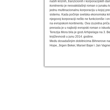
naših kriznih, tranzicionih i korporacijskih da
kontinentu
je nesvakidašnji roman o junaku koj
jednu multinacionalnu korporaciju u kojoj pre
sistemu. Kada počinje svetska ekonomska kr
njegovoj korporaciji nešto ne funkcioniše i on
na evropskom kontinentu. Ova izuzetna priča o
prerasla je u najbolji evropski roman o iskust
Terezija Mora bila je gost
Arhipelaga
na 3. Be
književnosti u junu 2014. godine.
Među dosadašnjim dobitnicima Bihnerove nagra
Hope, Jirgen Beker, Marsel Bajer i Jan Vagne
IZABRANA DELA DANILA KIŠA
Dela Danila Kiša u deset knjiga Arhipelag, u dogov
naslednicima autorskih prava na dela Danila Kiša,
objavljuje Dela Danila Kiša u deset knjiga. Arhipelag
objavljuje praktično celokupnu Kišovu književnost 
posebnoj ediciji i u posebnoj opremi: piščeve roman
i novele, sabrane pesme, televizijske i pozorišne 
kao i dva filmska scenarija koja ranije nisu objavlji