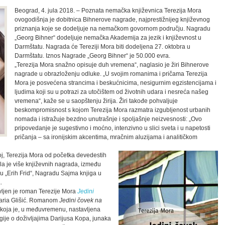
Beograd, 4. jula 2018. – Poznata nemačka književnica Terezija Mora
ovogodišnja je dobitnica Bihnerove nagrade, najprestižnijeg književnog
priznanja koje se dodeljuje na nemačkom govornom području. Nagradu
„Georg Bihner“ dodeljuje nemačka Akademija za jezik i književnost u
Darmštatu. Nagrada će Tereziji Mora biti dodeljena 27. oktobra u
Darmštatu. Iznos Nagrade „Georg Bihner“ je 50.000 evra.
„Terezija Mora snažno opisuje duh vremena“, naglasio je žiri Bihnerove
nagrade u obrazloženju odluke. „U svojim romanima i pričama Terezija
Mora je posvećena strancima i beskućnicima, nesigurnim egzistencijama i
ljudima koji su u potrazi za utočištem od životnih udara i nesreća našeg
vremena“, kaže se u saopštenju žirija. Žiri takođe pohvaljuje
beskompromisnost s kojom Terezija Mora razmatra izgubljenost urbanih
nomada i istražuje bezdno unutrašnje i spoljašnje neizvesnosti: „Ovo
pripovedanje je sugestivno i moćno, intenzivno u slici sveta i u napetosti
pričanja – sa ironijskim akcentima, mračnim aluzijama i analitičkom
, Terezija Mora od početka devedestih
la je više književnih nagrada, između
 „Erih Frid“, Nagradu Sajma knjiga u
.
ljen je roman Terezije Mora
Jedini
Maria Glišić. Romanom
Jedini čovek na
u koja je, u međuvremenu, nastavljena
logije o doživljajima Darijusa Kopa, junaka