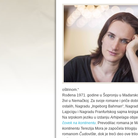
oštrinom.“
Rođena 1971. godine u Šopronju u Mađarskoj
živi u Nemačkoj. Za svoje romane i priče dobi
ostalih, Nagradu „Ingeborg Bahman“, Nagradu
Lajpcigu i Nagradu Franfurtskog sajma knjiga
Na srpskom jeziku u izdanju
Arhipelaga
objav
čovek na kontinentu
. Prevodilac romana je 
kontinentu
Terezija Mora je započela trilogij
romanom
Čudovište
, dok je treći deo ove tri