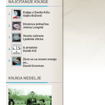
NAJČITANIJE KNJIGE
Knjiga o Danilu Kišu
1
Gojko Božović
Dirakova jednačina
2
Jelena Lengold
Vesela sahrana
3
Ljudmila Ulicka
Iz prepiske
4
Danilo Kiš
Život se sa mnom mnogo
5
po...
David Grosman
KNJIGA NEDELJE