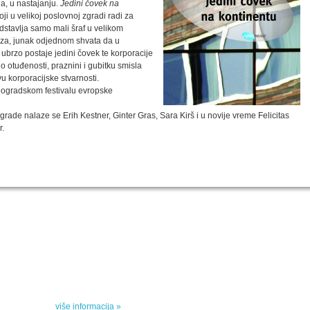
na, u nastajanju.
Jedini čovek na
i u velikoj poslovnoj zgradi radi za
dstavlja samo mali šraf u velikom
iza, junak odjednom shvata da u
 ubrzo postaje jedini čovek te korporacije
 otuđenosti, praznini i gubitku smisla
vu korporacijske stvarnosti.
ogradskom festivalu evropske
de nalaze se Erih Kestner, Ginter Gras, Sara Kirš i u novije vreme Felicitas
r.
SPECIJALNA AKCIJA
STO 
oru sa
Specijalna akcija "Arhipelaga" povodom Svetskog
dana poezije
u
Peti element... za sva vremena
e, priče
drame,
više informacija »
vana u