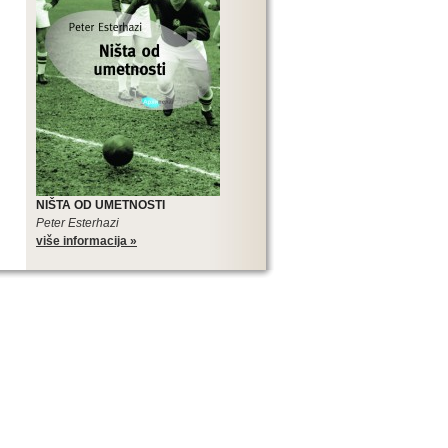
NIŠTA OD UMETNOSTI
Peter Esterhazi
više informacija »
SLOVENSKIH ROMANA
Edicija Sto slovenskih romana je
najveći međunarodni kulturni,
književni i promotivni projekat
slovenske literature, pa tako i
najveći projekat u koji je trenutno
uključena srpska književnost.
Edicija Sto slovenskih romana je