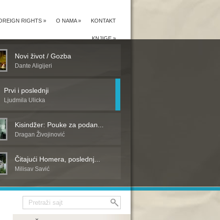
OREIGN RIGHTS
»
O NAMA
»
KONTAKT
KNJIGE
»
Novi život / Gozba
Dante Aligijeri
Prvi i poslednji
Ljudmila Ulicka
Kisindžer: Pouke za podan...
Dragan Živojinović
Čitajući Homera, poslednj...
Milisav Savić