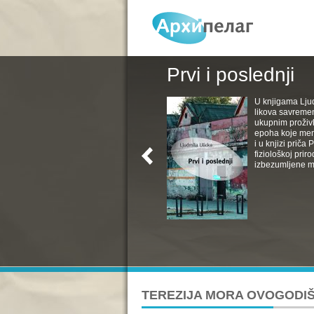
Prvi i poslednji
U knjigama Ljud
likova savremen
ukupnim proživl
epoha koje menj
i u knjizi priča
fiziološkoj pri
izbezumljene muv
TEREZIJA MORA OVOGODI