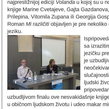
najprestižnijoj ediciji
Volanda
u kojoj su u n
knjige Marine Cvetajeve, Gajta Gazdanova,
Prilepina, Vitomila Zupana ili Georgija Gos
Roman
Mi različiti
objavljen je pre nekoliko
jeziku.
Ispripoved
sa izrazit
jezičku pr
je uzbudlji
neočekiva
slučajnost
ljudski živ
pripovedan
uzbudljivom finalu ove nesvakidašnje knjige
u običnom ljudskom životu i udeo makar mi