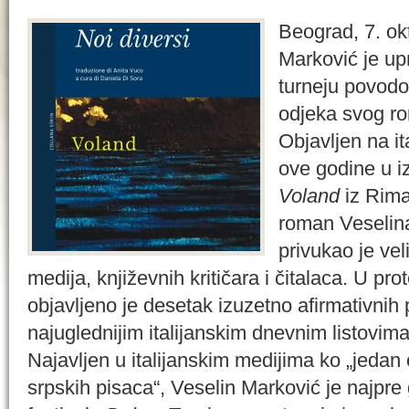
Beograd, 7. ok
Marković je upr
turneju povodom
odjeka svog 
Objavljen na it
ove godine u i
Voland
iz Rima
roman Veselin
privukao je vel
medija, književnih kritičara i čitalaca. U pr
objavljeno je desetak izuzetno afirmativnih
najuglednijim italijanskim dnevnim listovima
Najavljen u italijanskim medijima ko „jedan
srpskih pisaca“, Veselin Marković je najpr