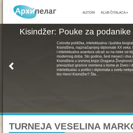
AUTORI
KLUB ČITALACA
»
Kisindžer: Pouke za podanike 
Celovita politička, intelektualna i ljudska biogra
Kisindžera, najznačajnijeg diplomate XX veka. 
i intelektualna avantura uticali su na neke od k
modernog doba. Sto godina, šest meseci i dva 
Kisindžera u izvrsnoj knjizi Dragana Živojinovića
prevazilazi granice vremena u kome je živeo i 
intelektualac u politici i diplomata u svetu netrpe
bio Henri Kisindžer? Šta...
TURNEJA VESELINA MARKOV