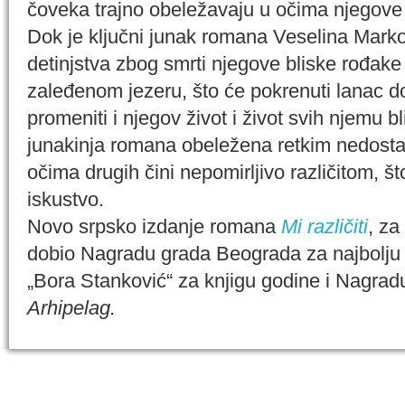
čoveka trajno obeležavaju u očima njegove
Dok je ključni junak romana Veselina Mark
detinjstva zbog smrti njegove bliske rođake
zaleđenom jezeru, što će pokrenuti lanac d
promeniti i njegov život i život svih njemu bli
junakinja romana obeležena retkim nedosta
očima drugih čini nepomirljivo različitom, št
iskustvo.
Novo srpsko izdanje romana
Mi različiti
, za
dobio Nagradu grada Beograda za najbolju 
„Bora Stanković“ za knjigu godine i Nagradu 
Arhipelag
.
IZABRANA DELA DANILA KIŠA
SPECIJALNA