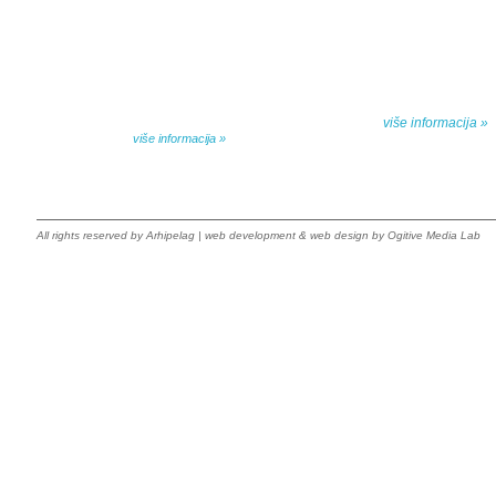
Dela Danila Kiša u deset knjiga Arhipelag, u dogovoru sa
Specijalna akcij
naslednicima autorskih prava na dela Danila Kiša,
dana poezije
objavljuje Dela Danila Kiša u deset knjiga. Arhipelag
objavljuje praktično celokupnu Kišovu književnost u
Peti element... za
posebnoj ediciji i u posebnoj opremi: piščeve romane, priče
i novele, sabrane pesme, televizijske i pozorišne drame,
više informacija »
kao i dva filmska scenarija koja ranije nisu objavljivana u
Kišovim izabranim...
više informacija »
All rights reserved by
Arhipelag
|
web development
&
web design
by Ogitive Media Lab