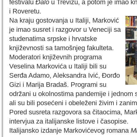
festivalu
Đalo
u Trevizu, a potom je imao k
i Roveretu.
Na kraju gostovanja u Italiji, Marković
je imao susret i razgovor u Veneciji sa
studenatima srpske i hrvatske
književnosti sa tamošnjeg fakulteta.
Moderatori književnih programa
Veselina Markovića u Italiji bili su
Serđa Adamo, Aleksandra Ivić, Đorđo
Gizi i Marija Bradaš. Programi su
održani u okolnostima pandemije i jednom s
ali su bili posećeni i obeleženi živim i zani
Pored susreta razgovora sa čitaocima, Mark
intervjua za italijanske listove i časopise.
Italijansko izdanje Markovićevog romana
Mi