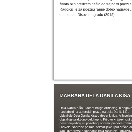
života bilo preuzeto nešto od trajnosti poezije
Radojčić je za poeziju ranije dobio nagrade „
delo dobio Disovu nagradu (2015).
IZABRANA DELA DANILA KIŠA
Dela Danila Kiša u deset knjiga Arhipelag, u dogov
naslednicima autorskih prava na dela Danila Kiša,
objavljuje Dela Danila Kiša u deset knjiga. Arhipelag
objavljuje praktično celokupnu Kišovu književnost 
posebnoj ediciji i u posebnoj opremi: piščeve roman
i novele, sabrane pesme, televizijske i pozorišne 
kao i dva filmska scenarija koja ranije nisu objavlji