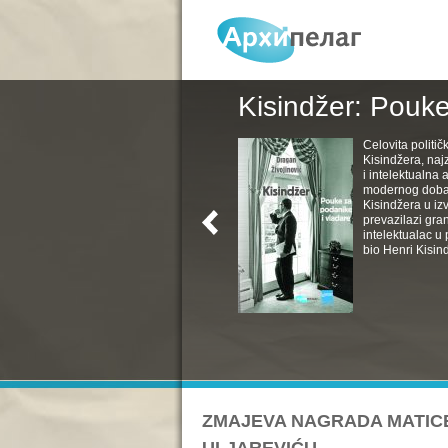
Kisindžer: Pouke
Celovita politič
Kisindžera, naj
i intelektualna 
modernog doba. 
Kisindžera u izv
prevazilazi gra
intelektualac u 
bio Henri Kisind
ZMAJEVA NAGRADA MATICE