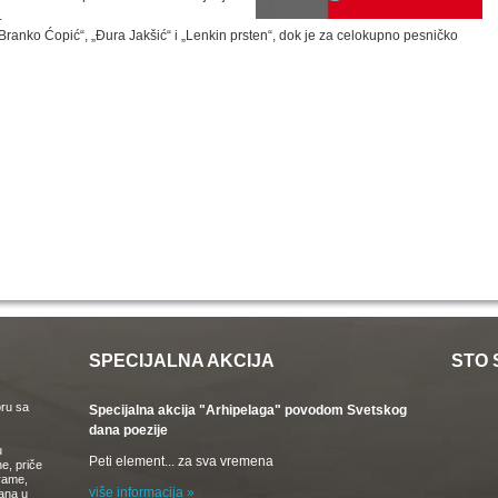
.
Branko Ćopić“, „Đura Jakšić“ i „Lenkin prsten“, dok je za celokupno pesničko
SPECIJALNA AKCIJA
STO 
oru sa
Specijalna akcija "Arhipelaga" povodom Svetskog
dana poezije
u
Peti element... za sva vremena
e, priče
drame,
više informacija »
vana u