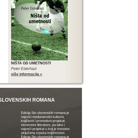
NIŠTA OD UMETNOSTI
Peter Esterhazi
više informacija »
SLOVENSKIH ROMANA
Edicija Sto slovenskih romana je
najveći međunarodni kulturni,
književni i promotivni projekat
slovenske literature, pa tako i
najveći projekat u koji je trenutno
uključena srpska književnost.
Edicija Sto slovenskih romana je