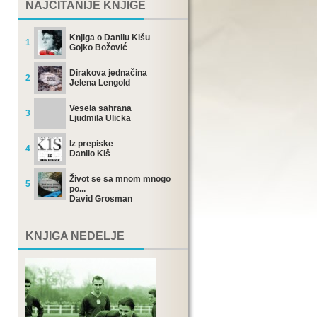
NAJČITANIJE KNJIGE
Knjiga o Danilu Kišu
1
Gojko Božović
Dirakova jednačina
2
Jelena Lengold
Vesela sahrana
3
Ljudmila Ulicka
Iz prepiske
4
Danilo Kiš
Život se sa mnom mnogo
5
po...
David Grosman
KNJIGA NEDELJE