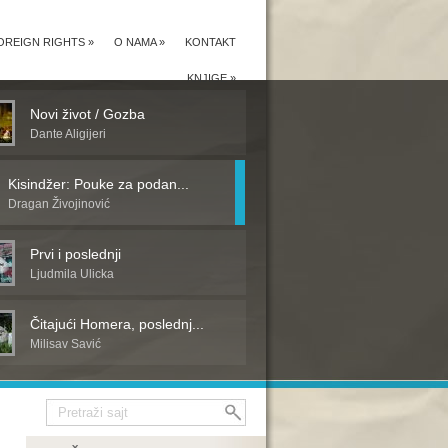
OREIGN RIGHTS
»
O NAMA
»
KONTAKT
KNJIGE
»
Novi život / Gozba
Dante Aligijeri
Kisindžer: Pouke za podan...
Dragan Živojinović
Prvi i poslednji
Ljudmila Ulicka
Čitajući Homera, poslednj...
Milisav Savić