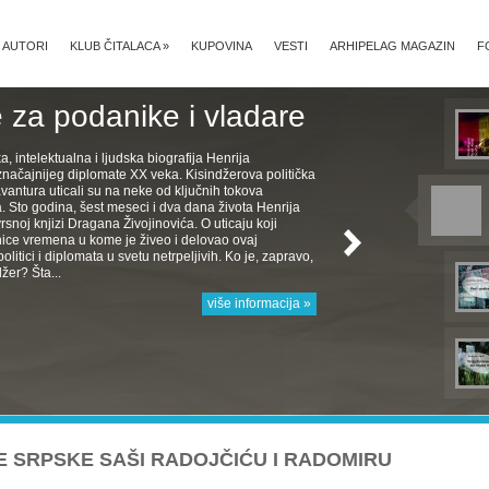
AUTORI
KLUB ČITALACA
»
KUPOVINA
VESTI
ARHIPELAG MAGAZIN
F
 za podanike i vladare
ka, intelektualna i ljudska biografija Henrija
značajnijeg diplomate XX veka. Kisindžerova politička
avantura uticali su na neke od ključnih tokova
Sto godina, šest meseci i dva dana života Henrija
rsnoj knjizi Dragana Živojinovića. O uticaju koji
nice vremena u kome je živeo i delovao ovaj
politici i diplomata u svetu netrpeljivih. Ko je, zapravo,
žer? Šta...
više informacija »
 SRPSKE SAŠI RADOJČIĆU I RADOMIRU