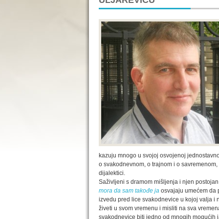
ULJAREVIĆU
kazuju mnogo u svojoj osvojenoj jednostavno
o svakodnevnom, o trajnom i o savremenom, o lj
dijalektici.
Saživljeni s dramom mišljenja i njen postojan 
mora da sam takođe ja
osvajaju umećem da po
izvedu pred lice svakodnevice u kojoj valja i n
živeti u svom vremenu i misliti na sva vreme
svakodnevice biti jedno od mnogih mogućih ja.