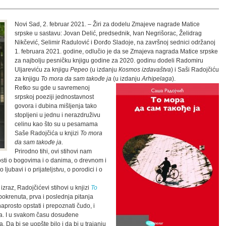
Novi Sad, 2. februar 2021. – Žiri za dodelu Zmajeve nagrade Matice
srpske u sastavu: Jovan Delić, predsednik, Ivan Negrišorac, Želidrag
Nikčević, Selimir Radulović i Đorđo Sladoje, na završnoj sednici održanoj
1. februara 2021. godine, odlučio je da se Zmajeva nagrada Matice srpske
za najbolju pesničku knjigu godine za 2020. godinu dodeli Radomiru
Uljareviću za knjigu
Pepeo
(u izdanju
Кosmos izdavaštva
) i Saši Radojčiću
za knjigu
To mora da sam takođe ja
(u izdanju
Arhipelaga
).
Retko su gde u savremenoj
srpskoj poeziji jednostavnost
govora i dubina mišljenja tako
stopljeni u jednu i nerazdruživu
celinu kao što su u pesamama
Saše Radojčića u knjizi
To mora
da sam takođe ja
.
Prirodno tihi, ovi stihovi nam
sti o bogovima i o danima, o drevnom i
ubavi i o prijateljstvu, o porodici i o
izraz, Radojčićevi stihovi u knjizi
To
krenuta, prva i poslednja pitanja
aprosto opstati i prepoznati čudo, i
na. I u svakom času dosuđene
 Da bi se uopšte bilo i da bi u trajanju