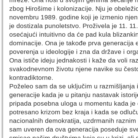
zbog Hirošime i kolonizacije. Nju je obeleži
novembru 1989. godine koji je izmenio nje
je dostizala punoletstvo. Proživela je 11. 1
osećajući intuitivno da će pad kula blizanki
dominacije. Ona je takođe prva generacija 
poverenja u ideologije i zna da države i org
Ona ističe ideju jednakosti i kaže da voli razli
svakodnevnom životu njene navike su često
kontradiktorne.
Poželeo sam da se uključim u razmišljanja i
generacije kada je u pitanju nastavak istorije
pripada posebna uloga u momentu kada je 
potresano krizom bez kraja i kada se odluč
nacionalnih demokratija, uzdrmanih raznim
sam uveren da ova generacija poseduje sv
smisao našim društvima koja su u krizi, ali d