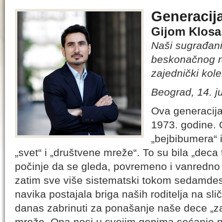
Generacija
Gijom Klosa
Naši sugrađani
beskonačnog ra
zajednički kole
Beograd, 14. j
Ova generacija
1973. godine. 
„bejbibumera“ 
„svet“ i „društvene mreže“. To su bila „deca te
počinje da se gleda, povremeno i vanredno
zatim sve više sistematski tokom sedamdese
navika postajala briga naših roditelja na sl
danas zabrinuti za ponašanje naše dece „z
mreže. Ona nosi u svojim genima sećanje n