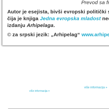
Prevod sa 
Autor je esejista, bivši evropski politički
čija je knjiga
Jedna evropska mladost
ned
izdanju
Arhipelaga
.
©
za srpski jezik: „Arhipelag“
www.arhipe
IZABRANA DELA DANILA KIŠA
SPECIJALNA
Dela Danila Kiša u deset knjiga Arhipelag, u dogovoru sa
Specijalna akcij
naslednicima autorskih prava na dela Danila Kiša,
dana poezije
objavljuje Dela Danila Kiša u deset knjiga. Arhipelag
objavljuje praktično celokupnu Kišovu književnost u
Peti element... za
posebnoj ediciji i u posebnoj opremi: piščeve romane, priče
i novele, sabrane pesme, televizijske i pozorišne drame,
više informacija »
kao i dva filmska scenarija koja ranije nisu objavljivana u
Kišovim izabranim...
više informacija »