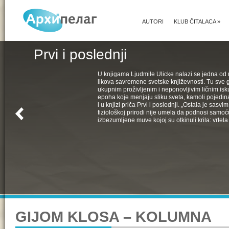
AUTORI
KLUB ČITALACA
»
Prvi i poslednji
U knjigama Ljudmile Ulicke nalazi se jedna od 
likova savremene svetske književnosti. Tu sve 
ukupnim proživljenim i neponovljivim ličnim isk
epoha koje menjaju sliku sveta, kamoli pojedin
i u knjizi priča Prvi i poslednji. „Ostala je sasv
fiziološkoj prirodi nije umela da podnosi samoć
izbezumljene muve kojoj su otkinuli krila: vrtela 
GIJOM KLOSA – KOLUMNA