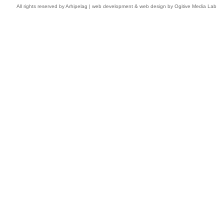
All rights reserved by
Arhipelag
|
web development
&
web design
by Ogitive Media Lab