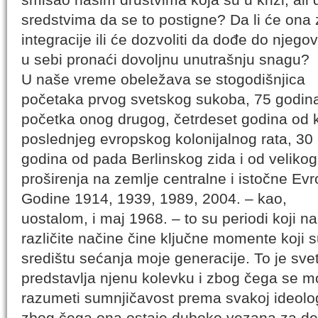
sredstvima da se to postigne? Da li će ona 
integracije ili će dozvoliti da dođe do njeg
u sebi pronaći dovoljnu unutrašnju snagu?
U naše vreme obeležava se stogodišnjica
početaka prvog svetskog sukoba, 75 godin
početka onog drugog, četrdeset godina od 
poslednjeg evropskog kolonijalnog rata, 30
godina od pada Berlinskog zida i od velikog
proširenja na zemlje centralne i istočne Evr
Godine 1914, 1939, 1989, 2004. – kao,
uostalom, i maj 1968. – to su periodi koji na
različite načine čine ključne momente koji s
središtu sećanja moje generacije. To je svet
predstavlja njenu kolevku i zbog čega se 
razumeti sumnjičavost prema svakoj ideologij
zbog čega ona ostaje duboko vezana za demo