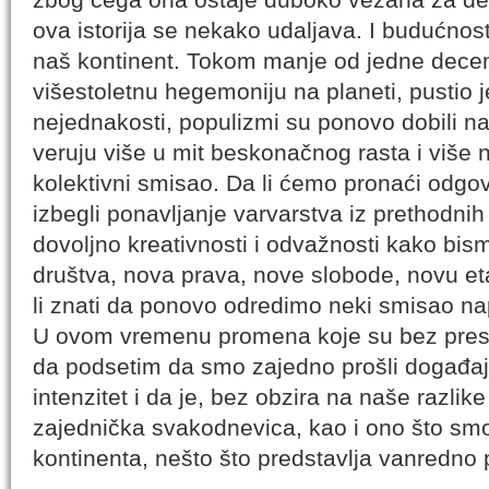
ova istorija se nekako udaljava. I budućnos
naš kontinent. Tokom manje od jedne decen
višestoletnu hegemoniju na planeti, pustio
nejednakosti, populizmi su ponovo dobili n
veruju više u mit beskonačnog rasta i više 
kolektivni smisao. Da li ćemo pronaći odg
izbegli ponavljanje varvarstva iz prethodni
dovoljno kreativnosti i odvažnosti kako bism
društva, nova prava, nove slobode, novu 
li znati da ponovo odredimo neki smisao n
U ovom vremenu promena koje su bez pres
da podsetim da smo zajedno prošli događaje
intenzitet i da je, bez obzira na naše razlike
zajednička svakodnevica, kao i ono što smo 
kontinenta, nešto što predstavlja vanredno 