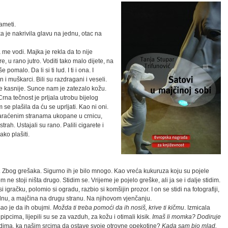
ameti.
ka je nakrivila glavu na jednu, otac na
 me vodi. Majka je rekla da to nije
e, u rano jutro. Voditi tako malo dijete, na
pomalo. Da li si ti lud. I ti i ona. I
n i muškarci. Bili su razdragani i veseli.
uće kasnije. Sunce nam je zatezalo kožu.
rna tečnost je prljala utrobu bijelog
 se plašila da ću se uprljati. Kao ni oni.
o zaraćenim stranama ukopane u crnicu,
strah. Ustajali su rano. Palili cigarete i
ako plašiti.
e. Zbog grešaka. Sigurno ih je bilo mnogo. Kao vreća kukuruza koju su pojele
e stoji ništa drugo. Stidim se. Vrijeme je pojelo greške, ali ja se i dalje stidim.
si igračku, polomio si ogradu, razbio si komšijin prozor. I on se stidi na fotografiji,
dnu, a majčina na drugu stranu. Na njihovom vjenčanju.
ušao je da ih obujmi.
Možda ti treba pomoći da ih nosiš, krive ti kičmu
. Izmicala
ipcima, lijepili su se za vazduh, za kožu i otimali kisik.
Imaš li momka? Dodiruje
ima, ka našim srcima da ostave svoje otrovne opekotine?
Kada sam bio mlad,