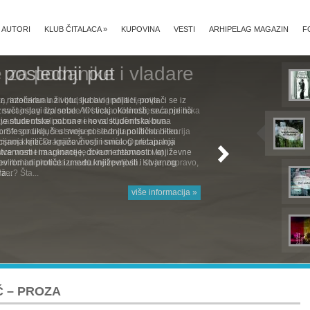
AUTORI
KLUB ČITALACA
»
KUPOVINA
VESTI
ARHIPELAG MAGAZIN
F
 poslednji put
, razočaran u životu, ljubavi i politici, povlači se iz
svet ostavi iza sebe. Ali sticaj okolnosti, sećanje na
je studentske pobune i nova studentska buna
rofesor uključi u svoju poslednju političku bitku.
cijama kritičke književnosti i smelog pretapanja
stvarnosti i imaginacije, dokumentarnosti i književne
ćev roman protiče između književnosti i stvarnog
a...
više informacija »
Ć – PROZA