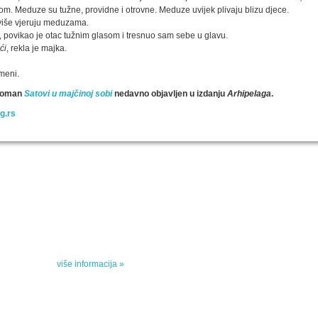
om. Meduze su tužne, providne i otrovne. Meduze uvijek plivaju blizu djece.
i više vjeruju meduzama.
, povikao je otac tužnim glasom i tresnuo sam sebe u glavu.
ći
, rekla je majka.
meni.
e roman
Satovi u majčinoj sobi
nedavno objavljen u izdanju
Arhipelaga
.
g.rs
SPECIJALNA AKCIJA
STO 
oru sa
Specijalna akcija "Arhipelaga" povodom Svetskog
dana poezije
u
Peti element... za sva vremena
e, priče
drame,
više informacija »
vana u
kulturne 