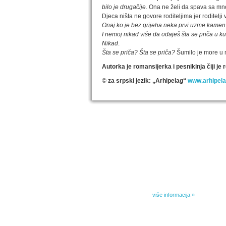
bilo je drugačije
. Ona ne želi da spava sa mn
Djeca ništa ne govore roditeljima jer roditelj
Onaj ko je bez grijeha neka prvi uzme kamen
I nemoj nikad više da odaješ šta se priča u ku
Nikad
.
Šta se priča? Šta se priča?
Šumilo je more u 
Autorka je romansijerka i pesnikinja čiji j
©
za srpski jezik: „Arhipelag“
www.arhipela
IZABRANA DELA DANILA KIŠA
Dela Danila Kiša u deset knjiga Arhipelag, u dogov
naslednicima autorskih prava na dela Danila Kiša,
objavljuje Dela Danila Kiša u deset knjiga. Arhipelag
objavljuje praktično celokupnu Kišovu književnost 
posebnoj ediciji i u posebnoj opremi: piščeve roman
i novele, sabrane pesme, televizijske i pozorišne 
kao i dva filmska scenarija koja ranije nisu objavlji
Kišovim izabranim...
više informacija »