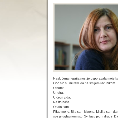
Naslućena neprijatnost je usporavala moje ko
Ono što su mi rekli da ne smijem reći nikom.
O nama.
Unutra.
U četiri zida.
Nešto naše.
Odala sam.
Pitao me je. Bila sam iskrena. Mislila sam da
sve je uglavnom isto. Svi lažu jedni druge. Da