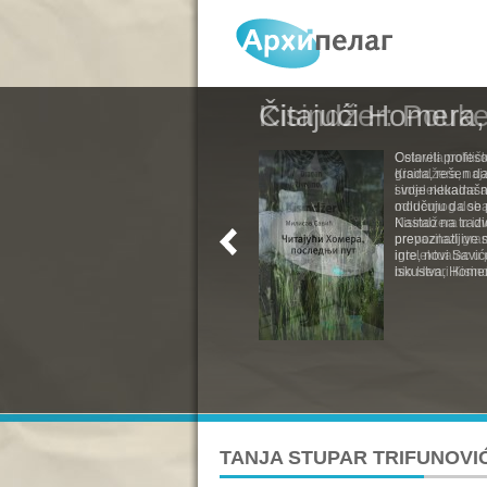
Čitajući Homera,
Ostareli profesor
grada, rešen da 
svoje nekadašn
odlučuju da se p
Nastao na tradi
prepoznatljive 
igre, novi Savi
iskustva, Homer
TANJA STUPAR TRIFUNOVI