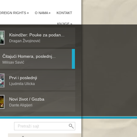
OREIGN RIGHTS
»
O NAMA
»
KONTAKT
KNJIGE
»
Kisindžer: Pouke za podan...
Dragan Živojinović
Čitajući Homera, poslednj...
Milisav Savić
Prvi i poslednji
Ljudmila Ulicka
Novi život / Gozba
Dante Aligijeri