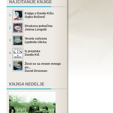
NAJČITANIJE KNJIGE
Knjiga o Danilu Kišu
1
Gojko Božović
Dirakova jednačina
2
Jelena Lengold
Vesela sahrana
3
Ljudmila Ulicka
Iz prepiske
4
Danilo Kiš
Život se sa mnom mnogo
5
po...
David Grosman
KNJIGA NEDELJE