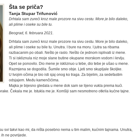
Šta se priča?
Tanja Stupar Trifunović
Drhtala sam zureći kroz male prozore na sivu cestu. More je bilo daleko,
ali plime i oseke su bile tu.
Beograd, 6. februara 2021.
Drhtala sam zureći kroz male prozore na sivu cestu. More je bilo daleko,
ali plime i oseke su bile tu. Unutra. I bure na moru. I jutra sa ribama
razbacanim po obali. Nešto je raslo. Nešto će jednom isplivati iz mene.
Ti si iskliznula niz moje slane butine okupane morskom vodom i krvlju.
Opet se ponovilo. Dio mene je iskliznuo u tebe, dio tebe je ušao u mene.
Razmjena se dogodila. Šumile smo obje. Ljeti smo skupljale školjke.
U tvojim očima je bio isti sjaj onog ko traga. Za bijelim, za sedefastim
odsjajem. Među kamenčićima.
Majka je bijesno gledala u mene dok sam se lijeno vukla prema kući.
rake. Čekala me je. Istukla me je. Komšiji sam nesmotreno otkrila kućne tajne.
 su svi takvi kao mi, da ništa posebno nema u tim malim, kućnim tajnama. Unutra,
 ih ne povrijede.