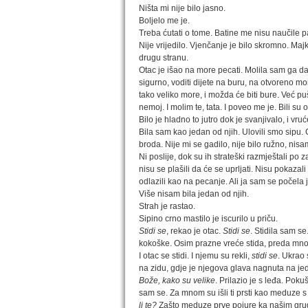
Ništa mi nije bilo jasno.
Boljelo me je.
Treba ćutati o tome. Batine me nisu naučile p
Nije vrijedilo. Vjenčanje je bilo skromno. Maj
drugu stranu.
Otac je išao na more pecati. Molila sam ga da
sigurno, voditi dijete na buru, na otvoreno mor
tako veliko more, i možda će biti bure. Već puše 
nemoj. I molim te, tata. I poveo me je. Bili su o
Bilo je hladno to jutro dok je svanjivalo, i vr
Bila sam kao jedan od njih. Ulovili smo sipu. C
broda. Nije mi se gadilo, nije bilo ružno, nisam
Ni poslije, dok su ih strateški razmještali p
nisu se plašili da će se uprljati. Nisu pokazali 
odlazili kao na pecanje. Ali ja sam se počela j
Više nisam bila jedan od njih.
Strah je rastao.
Sipino crno mastilo je iscurilo u priču.
Stidi se
, rekao je otac.
Stidi se
. Stidila sam s
kokoške. Osim prazne vreće stida, preda mnom n
I otac se stidi. I njemu su rekli,
stidi se
. Ukrao 
na zidu, gdje je njegova glava nagnuta na je
Bože, kako su velike
. Prilazio je s leđa. Pok
sam se. Za mnom su išli ti prsti kao meduze s p
li te?
Zašto meduze prve pojure ka našim grud