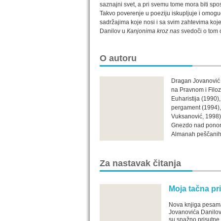
saznajni svet, a pri svemu tome mora biti spo
Takvo poverenje u poeziju iskupljuje i omoguć
sadržajima koje nosi i sa svim zahtevima koje
Danilov u
Кanjonima kroz nas
svedoči o tom o
O autoru
Dragan Jovanović Da
na Pravnom i Filoz
Euharistija (1990)
pergament (1994),
Vuksanović, 1998),
Gnezdo nad ponoro
Almanah peščanih 
Za nastavak čitanja
Moja tačna pr
Nova knjiga pesa
Jovanovića Danilov
su snažno prisutne