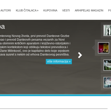
AUTORI
KLUB ČITALACA
»
KUPOVINA
VESTI
ARHIPELAG MAGAZIN
F
ba
nteovog Novog života, prvi prevod Danteove Gozbe
, kao i prevod Danteovih pesama vezanih za Novi
a obimnim kritičkim aparatom i književno-istorijskim i
jskim kontekstom koji oblikuju tekstovi prevodioca i
žane Milinković, ovo je kapitalno delo koje srpskom
ava susret s nekim od vrhova Danteovog pesništva.
više informacija »