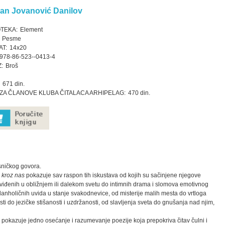
an Jovanović Danilov
OTEKA:
Element
Pesme
T:
14x20
978-86-523--0413-4
:
Broš
671 din.
ZA ČLANOVE KLUBA ČITALACA ARHIPELAG:
470 din.
esničkog govora.
 kroz nas
pokazuje sav raspon tih iskustava od kojih su sačinjene njegove
 viđenih u obližnjem ili dalekom svetu do intimnih drama i slomova emotivnog
anholičnih uvida u stanje svakodnevice, od misterije malih mesta do vrtloga
ti do jezičke stišanosti i uzdržanosti, od slavljenja sveta do gnušanja nad njim,
n pokazuje jedno osećanje i razumevanje poezije koja prepokriva čitav čulni i