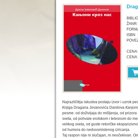
Drag
BIBLI
ŽANR:
FORMA
ISBN:
POVEZ
CENA:
CENA 
Najrazličitija iskustva postaju izvor i uzrok p
Кnjiga Dragana Jovanovića Danilova
Кanjoni
pesme: od doživljaja do mišljenja, od prizora
sveta, od pohvale erotskom i telesnom do mel
velikog sveta, od guste retoričke ekspanzivnos
od humora do nedvosmislenog izricanja.
Taj raspon nije ni slučajan, ni neočekivan. O