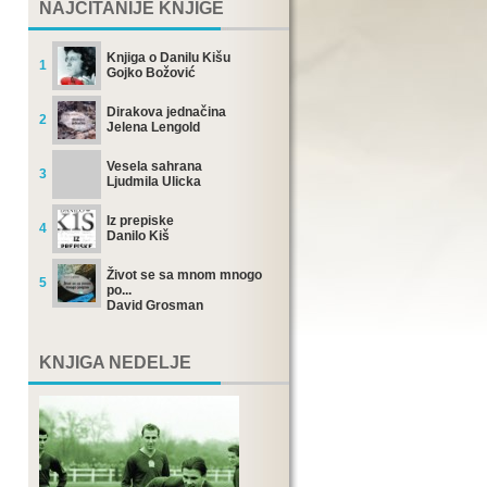
NAJČITANIJE KNJIGE
Knjiga o Danilu Kišu
1
Gojko Božović
Dirakova jednačina
2
Jelena Lengold
Vesela sahrana
3
Ljudmila Ulicka
Iz prepiske
4
Danilo Kiš
Život se sa mnom mnogo
5
po...
David Grosman
KNJIGA NEDELJE