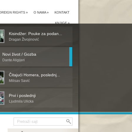
OREIGN RIGHTS
»
O NAMA
»
KONTAKT
KNJIGE
»
Kisindžer: Pouke za podan...
Dragan Živojinović
Novi život / Gozba
Dante Aligijeri
Čitajući Homera, poslednj...
Milisav Savić
Prvi i poslednji
Ljudmila Ulicka