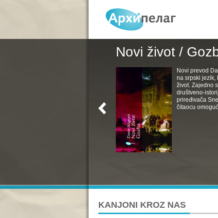
Novi život / Goz
Novi prevod Da
na srpski jezik
život. Zajedno s
društveno-istori
priređivača Sne
čitaocu omoguć
KANJONI KROZ NAS