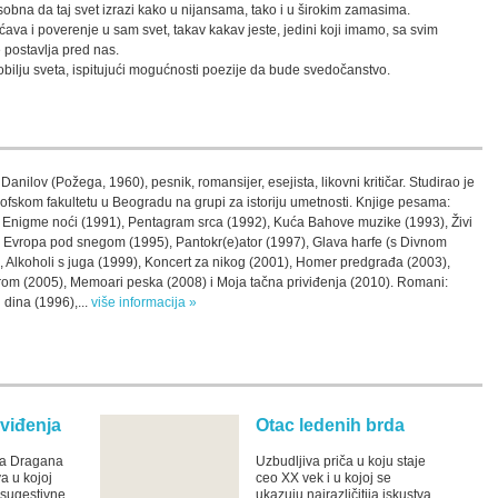
sobna da taj svet izrazi kako u nijansama, tako i u širokim zamasima.
ava i poverenje u sam svet, takav kakav jeste, jedini koji imamo, sa svim
 postavlja pred nas.
bilju sveta, ispitujući mogućnosti poezije da bude svedočanstvo.
nilov (Požega, 1960), pesnik, romansijer, esejista, likovni kritičar. Studirao je
ofskom fakultetu u Beogradu na grupi za istoriju umetnosti. Knjige pesama:
, Enigme noći (1991), Pentagram srca (1992), Kuća Bahove muzike (1993), Živi
 Evropa pod snegom (1995), Pantokr(e)ator (1997), Glava harfe (s Divnom
 Alkoholi s juga (1999), Koncert za nikog (2001), Homer predgrađa (2003),
m (2005), Memoari peska (2008) i Moja tačna priviđenja (2010). Romani:
dina (1996),...
više informacija »
iviđenja
Otac ledenih brda
ma Dragana
Uzbudljiva priča u koju staje
a u kojoj
ceo XX vek i u kojoj se
 sugestivne
ukazuju najrazličitija iskustva