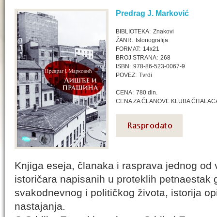
Predrag J. Marković
BIBLIOTEKA:
Znakovi
ŽANR:
Istoriografija
FORMAT:
14x21
BROJ STRANA:
268
ISBN:
978-86-523-0067-9
POVEZ:
Tvrdi
CENA:
780 din.
CENA ZA ČLANOVE KLUBA ČITALAC
Knjiga eseja, članaka i rasprava jednog od
istoričara napisanih u proteklih petnaestak
svakodnevnog i političkog života, istorija 
nastajanja.