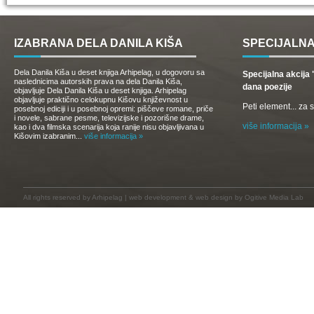
IZABRANA DELA DANILA KIŠA
SPECIJALNA
Dela Danila Kiša u deset knjiga Arhipelag, u dogovoru sa
Specijalna akcij
naslednicima autorskih prava na dela Danila Kiša,
dana poezije
objavljuje Dela Danila Kiša u deset knjiga. Arhipelag
objavljuje praktično celokupnu Kišovu književnost u
Peti element... za
posebnoj ediciji i u posebnoj opremi: piščeve romane, priče
i novele, sabrane pesme, televizijske i pozorišne drame,
više informacija »
kao i dva filmska scenarija koja ranije nisu objavljivana u
Kišovim izabranim...
više informacija »
All rights reserved by
Arhipelag
|
web development
&
web design
by Ogitive Media Lab