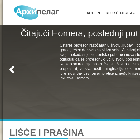
AUTORI
KLUB ČITALACA
»
Čitajući Homera, poslednji put
Ostareli profesor, razočaran u životu, ljubavi i pol
grada, rešen da svet ostavi iza sebe. Ali sticaj 
svoje nekadašnje studentske pobune i nova st
odlučuju da se profesor uključi u svoju poslednju
Nastao na tradicijama kritičke književnosti i s
prepoznatljive stvarnosti i imaginacije, dokumen
igre, novi Savićev roman protiče između književ
iskustva, Homera...
LIŠĆE I PRAŠINA