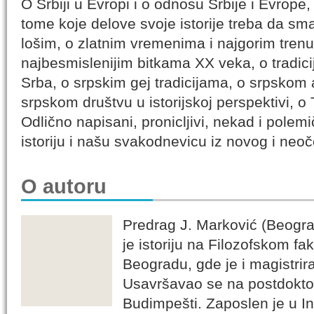
O Srbiji u Evropi i o odnosu Srbije i Evrope,
tome koje delove svoje istorije treba da sm
lošim, o zlatnim vremenima i najgorim trenuc
najbesmislenijim bitkama XX veka, o tradicij
Srba, o srpskim gej tradicijama, o srpskom
srpskom društvu u istorijskoj perspektivi, o T
Odlično napisani, pronicljivi, nekad i polem
istoriju i našu svakodnevicu iz novog i neo
O autoru
Predrag J. Marković (Beograd
je istoriju na Filozofskom fak
Beogradu, gde je i magistrira
Usavršavao se na postdoktor
Budimpešti. Zaposlen je u I