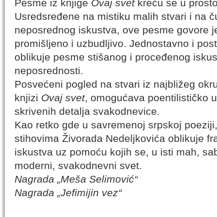
Pesme iz knjige
Ovaj svet
kreću se u prosto
Usredsređene na mistiku malih stvari i na 
neposrednog iskustva, ove pesme govore je
promišljeno i uzbudljivo. Jednostavno i pos
oblikuje pesme stišanog i proceđenog iskust
neposrednosti.
Posvećeni pogled na stvari iz najbližeg okr
knjizi
Ovaj svet
, omogućava poentilističko 
skrivenih detalja svakodnevice.
Kao retko gde u savremenoj srpskoj poeziji,
stihovima Živorada Nedeljkovića oblikuje f
iskustva uz pomoću kojih se, u isti mah, sa
moderni, svakodnevni svet.
Nagrada „Meša Selimović“
Nagrada „Jefimijin vez“