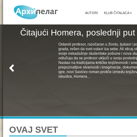
AUTORI
KLUB ČITALACA
»
Čitajući Homera, poslednji put
Ostareli profesor, razočaran u životu, ljubavi i pol
grada, rešen da svet ostavi iza sebe. Ali sticaj 
svoje nekadašnje studentske pobune i nova st
odlučuju da se profesor uključi u svoju poslednju
Nastao na tradicijama kritičke književnosti i s
prepoznatljive stvarnosti i imaginacije, dokumen
igre, novi Savićev roman protiče između književ
iskustva, Homera...
OVAJ SVET