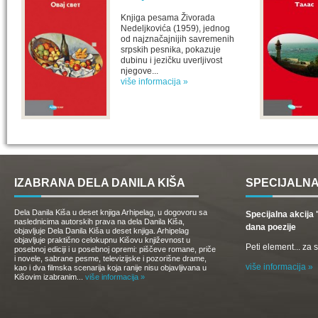
Knjiga pesama Živorada
Nedeljkovića (1959), jednog
od najznačajnijih savremenih
srpskih pesnika, pokazuje
dubinu i jezičku uverljivost
njegove...
više informacija »
IZABRANA DELA DANILA KIŠA
SPECIJALNA
Dela Danila Kiša u deset knjiga Arhipelag, u dogovoru sa
Specijalna akcij
naslednicima autorskih prava na dela Danila Kiša,
dana poezije
objavljuje Dela Danila Kiša u deset knjiga. Arhipelag
objavljuje praktično celokupnu Kišovu književnost u
Peti element... za
posebnoj ediciji i u posebnoj opremi: piščeve romane, priče
i novele, sabrane pesme, televizijske i pozorišne drame,
više informacija »
kao i dva filmska scenarija koja ranije nisu objavljivana u
Kišovim izabranim...
više informacija »