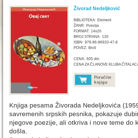
Živorad Nedeljković
BIBLIOTEKA:
Element
ŽANR:
Poezija
FORMAT:
14x20
BROJ STRANA:
120
ISBN:
978-86-86933-47-8
POVEZ:
Broš
CENA:
605 din.
CENA ZA ČLANOVE KLUBA ČITALAC
Knjiga pesama Živorada Nedeljkovića (1959)
savremenih srpskih pesnika, pokazuje dubinu
njegove poezije, ali otkriva i nove teme do 
došla.