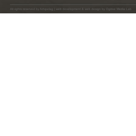
All rights reserved by
Arhipelag
|
web development
&
web design
by Ogitive Media Lab