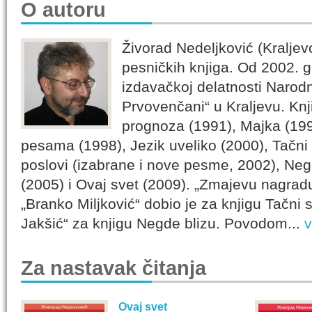
O autoru
Živorad Nedeljković (Kraljev
pesničkih knjiga. Od 2002. g
izdavačkoj delatnosti Narodn
Prvovenčani“ u Kraljevu. K
prognoza (1991), Majka (1994
pesama (1998), Jezik uveliko (2000), Tačni s
poslovi (izabrane i nove pesme, 2002), Neg
(2005) i Ovaj svet (2009). „Zmajevu nagrad
„Branko Miljković“ dobio je za knjigu Tačni 
Jakšić“ za knjigu Negde blizu. Povodom...
v
Za nastavak čitanja
Ovaj svet