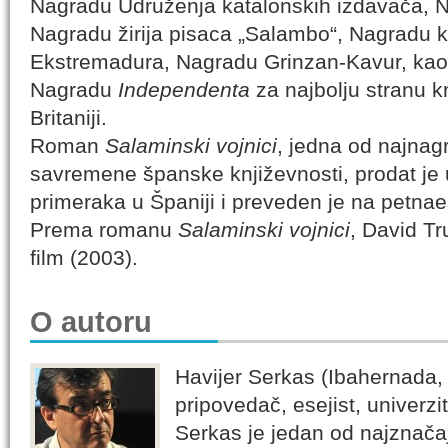
Nagradu Udruženja katalonskih izdavača, 
Nagradu žirija pisaca „Salambo“, Nagradu k
Ekstremadura, Nagradu Grinzan-Kavur, kao
Nagradu
Independenta
za najbolju stranu kn
Britaniji.
Roman
Salaminski vojnici
, jedna od najnagr
savremene španske književnosti, prodat je 
primeraka u Španiji i preveden je na petnaes
Prema romanu
Salaminski vojnici
, David Tr
film (2003).
O autoru
Havijer Serkas (Ibahernada, 
pripovedač, esejist, univerzi
Serkas je jedan od najznačajn