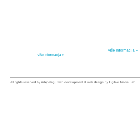
IZABRANA DELA DANILA KIŠA
SPECIJALNA
Dela Danila Kiša u deset knjiga Arhipelag, u dogovoru sa
Specijalna akcij
naslednicima autorskih prava na dela Danila Kiša,
dana poezije
objavljuje Dela Danila Kiša u deset knjiga. Arhipelag
objavljuje praktično celokupnu Kišovu književnost u
Peti element... za
posebnoj ediciji i u posebnoj opremi: piščeve romane, priče
i novele, sabrane pesme, televizijske i pozorišne drame,
više informacija »
kao i dva filmska scenarija koja ranije nisu objavljivana u
Kišovim izabranim...
više informacija »
All rights reserved by
Arhipelag
|
web development
&
web design
by Ogitive Media Lab