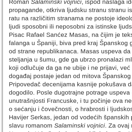
Roman
Salaminski vojnici
, ispod naslaga ide
propagande, otkriva ljudsku stranu stranu is
ratu na različitim stranama ne postoje ideolo
ljudi sposobni ili neposobni za istinske lju
Pisac Rafael Sanćez Masas, na čijim je teks
falanga u Španiji, biva pred kraj Španskog
od strane republikanaca. Masas uspeva d
steljanja u šumu, gde ga ubrzo pronalazi ml
koji odlučuje da ga ne ubije i ne prijavi, v
događaj postaje jedan od mitova Španskog
Pripovedač decenijama kasnije pokušava da
dogodilo. Posle dugotrajne potrage uspeva 
unutrašnjosti Francuske, i tu počinje ova neo
o sećanju i čovečnosti, o hrabrosti i ljudskos
Havijer Serkas, jedan od vodećih španskih 
slavu romanom
Salaminski vojnici
. Za ovaj