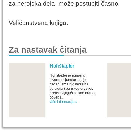
za herojska dela, može postupiti časno.
Veličanstvena knjiga.
Za nastavak čitanja
Hohštapler
Hohštapler je roman o
stvarnom junaku koji je
decenijama bio moralna
vertikala španskog društva,
predstavljajući se kao hrabar
čovek i...
više informacija »