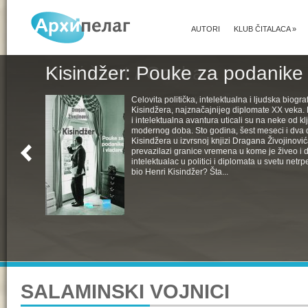
AUTORI
KLUB ČITALACA
»
Kisindžer: Pouke za podanike 
Celovita politička, intelektualna i ljudska biogra
Kisindžera, najznačajnijeg diplomate XX veka. 
i intelektualna avantura uticali su na neke od k
modernog doba. Sto godina, šest meseci i dva 
Kisindžera u izvrsnoj knjizi Dragana Živojinovića
prevazilazi granice vremena u kome je živeo i 
intelektualac u politici i diplomata u svetu netrpe
bio Henri Kisindžer? Šta...
SALAMINSKI VOJNICI