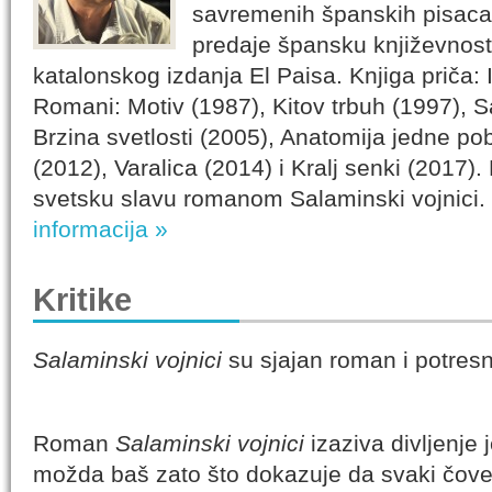
savremenih španskih pisaca.
predaje špansku književnost.
katalonskog izdanja El Paisa. Knjiga priča: I
Romani: Motiv (1987), Kitov trbuh (1997), S
Brzina svetlosti (2005), Anatomija jedne po
(2012), Varalica (2014) i Kralj senki (2017).
svetsku slavu romanom Salaminski vojnici.
informacija »
Kritike
Salaminski vojnici
su sjajan roman i potresni
Roman
Salaminski vojnici
izaziva divljenje 
možda baš zato što dokazuje da svaki čove