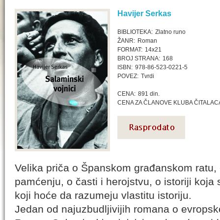
Havijer Serkas
BIBLIOTEKA:
Zlatno runo
ŽANR:
Roman
FORMAT:
14x21
BROJ STRANA:
168
ISBN:
978-86-523-0221-5
POVEZ:
Tvrdi
CENA:
891 din.
CENA ZA ČLANOVE KLUBA ČITALAC
Velika priča o Španskom građanskom ratu, o pa
pamćenju, o časti i herojstvu, o istoriji koja
koji hoće da razumeju vlastitu istoriju.
Jedan od najuzbudljivijih romana o evropskoj