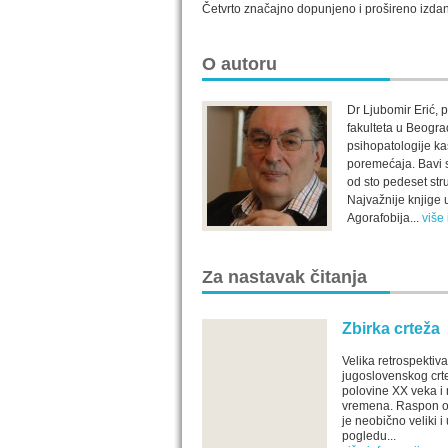
Četvrto značajno dopunjeno i prošireno izdanj
O autoru
Dr Ljubomir Erić, 
fakulteta u Beogra
psihopatologije ka
poremećaja. Bavi s
od sto pedeset str
Najvažnije knjige u
Agorafobija...
više
Za nastavak čitanja
Zbirka crteža
Velika retrospektiva
jugoslovenskog crt
polovine XX veka i
vremena. Raspon o
je neobično veliki i 
pogledu...