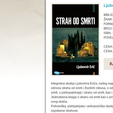
Ljub
BIBLI
ŽANR:
FORMA
BROJ 
ISBN:
POVEZ
CENA:
CENA 
Integralna studija Ljubomira Erića, našeg najpo
odnosu straha od smrti i životnih ciklusa, o o
smrti, o psihopatologiji i strahu od smrti, kao i
Jedinstvena knjiga o strahu od smrti kao o pr
ovog straha.
Psihološka, psihijatrijska i antropološka stud
sopstvene strahove.