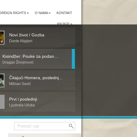
OREIGN RIGHTS
»
O NAMA
»
KONTAKT
KNJIGE
»
Novi život / Gozba
Dante Aligijeri
Kisindžer: Pouke za podan...
Dragan Živojinović
Čitajući Homera, poslednj...
Milisav Savić
Prvi i poslednji
Ljudmila Ulicka