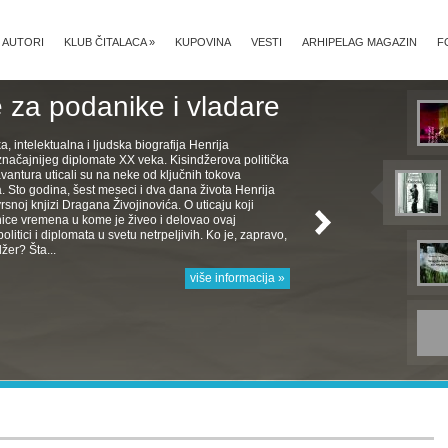
AUTORI
KLUB ČITALACA
»
KUPOVINA
VESTI
ARHIPELAG MAGAZIN
F
 za podanike i vladare
ka, intelektualna i ljudska biografija Henrija
značajnijeg diplomate XX veka. Kisindžerova politička
avantura uticali su na neke od ključnih tokova
Sto godina, šest meseci i dva dana života Henrija
rsnoj knjizi Dragana Živojinovića. O uticaju koji
nice vremena u kome je živeo i delovao ovaj
politici i diplomata u svetu netrpeljivih. Ko je, zapravo,
žer? Šta...
više informacija »