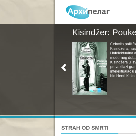
Kisindžer: Pouke
Celovita politič
Kisindžera, naj
i intelektualna 
modernog doba. 
Kisindžera u izv
prevazilazi gra
intelektualac u 
bio Henri Kisind
STRAH OD SMRTI