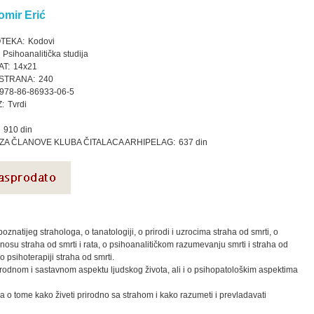
omir Erić
OTEKA:
Kodovi
Psihoanalitička studija
T:
14x21
STRANA:
240
978-86-86933-06-5
:
Tvrdi
910 din
ZA ČLANOVE KLUBA ČITALACA ARHIPELAG:
637 din
znatijeg strahologa, o tanatologiji, o prirodi i uzrocima straha od smrti, o
dnosu straha od smrti i rata, o psihoanalitičkom razumevanju smrti i straha od
 o psihoterapiji straha od smrti.
irodnom i sastavnom aspektu ljudskog života, ali i o psihopatološkim aspektima
ija o tome kako živeti prirodno sa strahom i kako razumeti i prevladavati