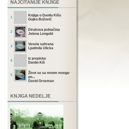
NAJČITANIJE KNJIGE
Knjiga o Danilu Kišu
1
Gojko Božović
Dirakova jednačina
2
Jelena Lengold
Vesela sahrana
3
Ljudmila Ulicka
Iz prepiske
4
Danilo Kiš
Život se sa mnom mnogo
5
po...
David Grosman
KNJIGA NEDELJE