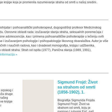
e knjige koja je promenila razumevanje straha od smrti u našoj sredini.
psihijatar i psihoanalitički psihoterapeut, dugogodišnji profesor Medicinskog
du. Osnovne oblasti rada: izučavanje stanja straha, seksualnih poremećaja i
sne adolescencije, kao i primena psihoanalitičke psihoterapije u lečenju ovih
e i izučavanjem psihologije i psihopatologije likovnog stvaralaštva. Autor je više
učnih i naučnih radova, kao i dvadeset monografija, knjiga i udžbenika.
 oblasti straha: Strah od ispita (1977), Panična stanja (1989, 1991),
 informacija »
Sigmund Frojd: Život
sa strahom od smrti
 srpskog i
(1856-1902), 1.
eža druge
 našeg
Biografija Sigmunda Frojda
ve knjige
Sigmund Frojd: Život sa
u
strahom od smrti, koju je
napisao Ljubomir Erić, naš