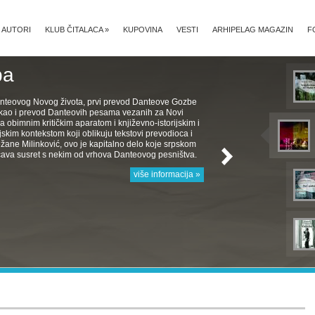
AUTORI
KLUB ČITALACA
»
KUPOVINA
VESTI
ARHIPELAG MAGAZIN
F
ba
nteovog Novog života, prvi prevod Danteove Gozbe
, kao i prevod Danteovih pesama vezanih za Novi
a obimnim kritičkim aparatom i književno-istorijskim i
jskim kontekstom koji oblikuju tekstovi prevodioca i
žane Milinković, ovo je kapitalno delo koje srpskom
ava susret s nekim od vrhova Danteovog pesništva.
više informacija »