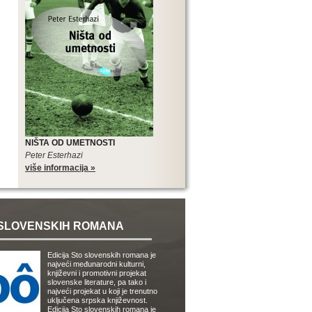
NIŠTA OD UMETNOSTI
Peter Esterhazi
više informacija »
SLOVENSKIH ROMANA
Edicija Sto slovenskih romana je
najveći međunarodni kulturni,
književni i promotivni projekat
slovenske literature, pa tako i
najveći projekat u koji je trenutno
uključena srpska književnost.
Edicija Sto slovenskih romana je