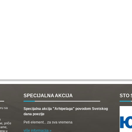
SPECIJALNA AKCIJA
STO 
oru sa
Specijalna akcija "Arhipelaga" povodom Svetskog
dana poezije
u
Peti element... za sva vremena
e, priče
drame,
više informacija »
vana u