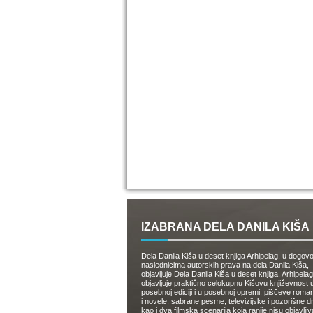
IZABRANA DELA DANILA KIŠA
Dela Danila Kiša u deset knjiga Arhipelag, u dogov
naslednicima autorskih prava na dela Danila Kiša,
objavljuje Dela Danila Kiša u deset knjiga. Arhipelag
objavljuje praktično celokupnu Kišovu književnost 
posebnoj ediciji i u posebnoj opremi: piščeve roman
i novele, sabrane pesme, televizijske i pozorišne 
kao i dva filmska scenarija koja ranije nisu objavlji