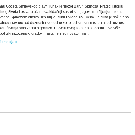
nu Goceta Smilevskog glavni junak je filozof Baruh Spinoza. Prateći istoriju
inog života i ostvarujući nesvakidašnji susret sa njegovim mišljenjem, roman
or sa Spinozom otkriva uzbudljivu sliku Evrope XVII veka. Ta slika je sačinjena
atnog i javnog, od dužnosti i slobodne volje, od strasti i mišljenja, od nužnosti i
koračivanja svih zadatih granica. U svetu ovog romana slobodni i sve više
olitski nizozemski gradovi nastanjeni su novatorima i...
formacija »