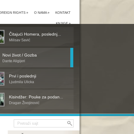
OREIGN RIGHTS
»
O NAMA
»
KONTAKT
KNJIGE
»
Čitajući Homera, poslednj...
Milisav Savić
Novi život / Gozba
Dante Aligijeri
Prvi i poslednji
Ljudmila Ulicka
Kisindžer: Pouke za podan...
Dragan Živojinović