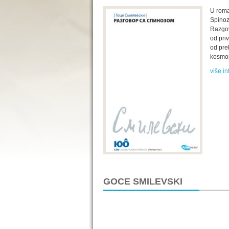
U roma
Spinoz
Razgov
od priv
od pre
kosmop
više in
GOCE SMILEVSKI