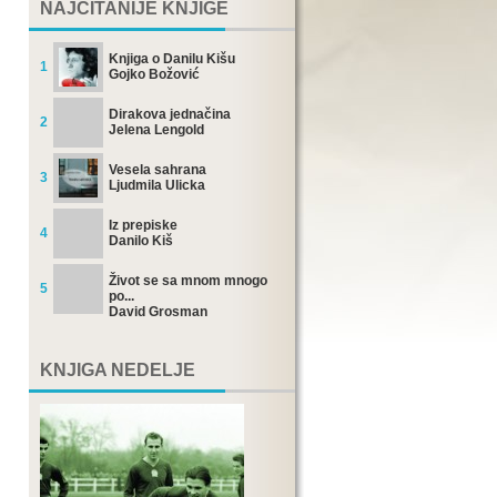
NAJČITANIJE KNJIGE
Knjiga o Danilu Kišu
1
Gojko Božović
Dirakova jednačina
2
Jelena Lengold
Vesela sahrana
3
Ljudmila Ulicka
Iz prepiske
4
Danilo Kiš
Život se sa mnom mnogo
5
po...
David Grosman
KNJIGA NEDELJE