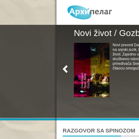
Novi život / Goz
Novi prevod Da
na srpski jezik
život. Zajedno s
društveno-istori
priređivača Sne
čitaocu omoguć
RAZGOVOR SA SPINOZOM