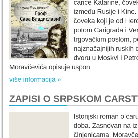
carice Katarine, čovek
između Rusije i Kine
čoveka koji je od Her
potom Carigrada i Ven
trgovačkim poslom, p
najznačajnijih ruskih 
dvoru u Moskvi i Pet
Moravčevića opisuje uspon...
više informacija »
ZAPISI O SRPSKOM CARS
Istorijski roman o car
doba. Zasnovan na iz
činjenicama, Moravče