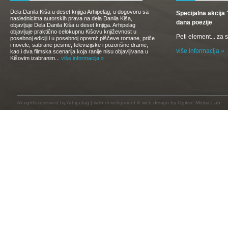
Dela Danila Kiša u deset knjiga Arhipelag, u dogovoru sa
Specijalna akcij
naslednicima autorskih prava na dela Danila Kiša,
dana poezije
objavljuje Dela Danila Kiša u deset knjiga. Arhipelag
objavljuje praktično celokupnu Kišovu književnost u
Peti element... za
posebnoj ediciji i u posebnoj opremi: piščeve romane, priče
i novele, sabrane pesme, televizijske i pozorišne drame,
više informacija »
kao i dva filmska scenarija koja ranije nisu objavljivana u
Kišovim izabranim...
više informacija »
All rights reserved by
Arhipelag
|
web development
&
web design
by Ogitive Media Lab