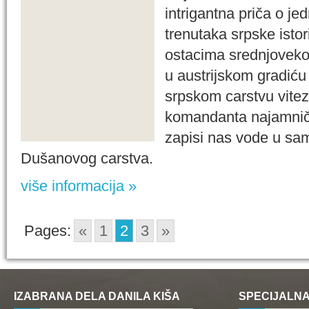
intrigantna priča o je
trenutaka srpske isto
ostacima srednjoveko
u austrijskom gradiću
srpskom carstvu vite
komandanta najamnič
zapisi nas vode u sam
Dušanovog carstva.
više informacija »
Pages:
«
1
2
3
»
IZABRANA DELA DANILA KIŠA
SPECIJALNA