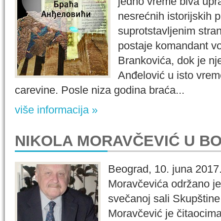
jedno vreme biva upra
nesrećnih istorijskih p
suprotstavljenim stra
postaje komandant v
Brankovića, dok je n
Anđelović u isto vreme
carevine. Posle niza godina braća...
više informacija »
NIKOLA MORAVČEVIĆ U B
Beograd, 10. juna 2017
Moravčevića održano je
svečanoj sali Skupštine
Moravčević je čitaocim