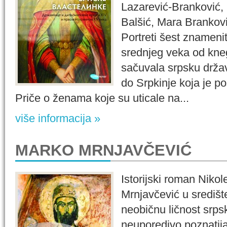
Lazarević-Branković, 
Balšić, Mara Brankovi
Portreti šest znamenit
srednjeg veka od kneg
sačuvala srpsku drža
do Srpkinje koja je po
Priče o ženama koje su uticale na...
više informacija »
MARKO MRNJAVČEVIĆ
Istorijski roman Niko
Mrnjavčević u središt
neobičnu ličnost srpsk
neuporedivo poznatija