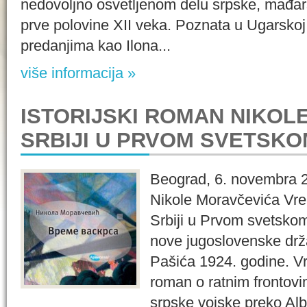
nedovoljno osvetljenom delu srpske, mađarsk
prve polovine XII veka. Poznata u Ugarskoj 
predanjima kao Ilona...
više informacija »
ISTORIJSKI ROMAN NIKOL
SRBIJI U PRVOM SVETSKO
Beograd, 6. novembra 20
Nikole Moravčevića Vre
Srbiji u Prvom svetskom
nove jugoslovenske drža
Pašića 1924. godine. Vr
roman o ratnim frontovi
srpske vojske preko Alb