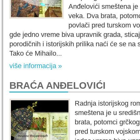
Anđelovići smeštena je 
veka. Dva brata, potomci
povlači pred turskom v
gde jedno vreme biva upravnik grada, sticaj
porodičnih i istorijskih prilika naći će se n
Tako će Mihailo...
više informacija »
BRAĆA ANĐELOVIĆI
Radnja istorijskog r
smeštena je u središ
brata, potomci grčkog 
pred turskom vojsko