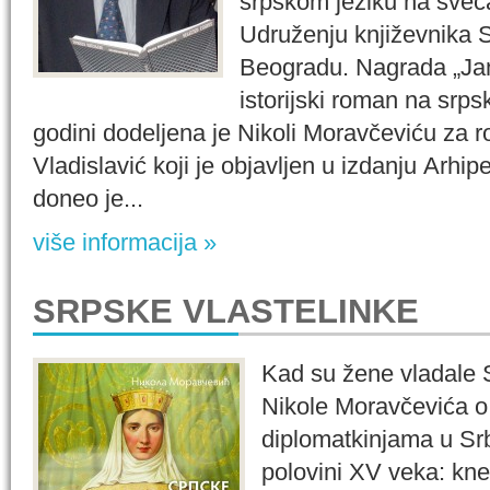
srpskom jeziku na sveča
Udruženju književnika S
Beogradu. Nagrada „Jank
istorijski roman na srps
godini dodeljena je Nikoli Moravčeviću za
Vladislavić koji je objavljen u izdanju Arhi
doneo je...
više informacija »
SRPSKE VLASTELINKE
Kad su žene vladale Sr
Nikole Moravčevića o
diplomatkinjama u Srbi
polovini XV veka: kne