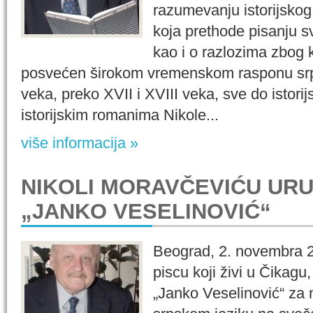
razumevanju istorijskog
koja prethode pisanju 
kao i o razlozima zbog 
posvećen širokom vremenskom rasponu srps
veka, preko XVII i XVIII veka, sve do istori
istorijskim romanima Nikole...
više informacija »
NIKOLI MORAVČEVIĆU UR
„JANKO VESELINOVIĆ“
Beograd, 2. novembra 2
piscu koji živi u Čikag
„Janko Veselinović“ za n