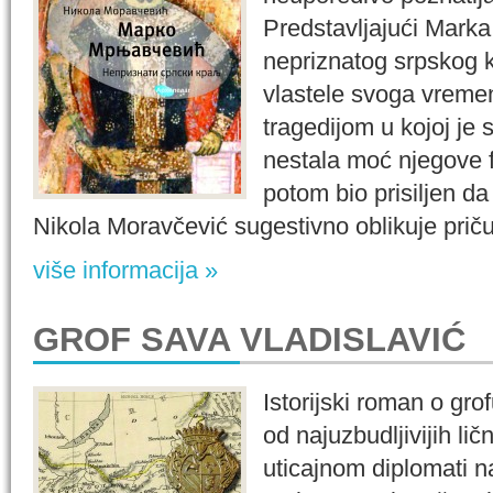
Predstavljajući Mark
nepriznatog srpskog 
vlastele svoga vreme
tragedijom u kojoj je 
nestala moć njegove f
potom bio prisiljen da
Nikola Moravčević sugestivno oblikuje priču 
više informacija »
GROF SAVA VLADISLAVIĆ
Istorijski roman o gro
od najuzbudljivijih ličn
uticajnom diplomati n