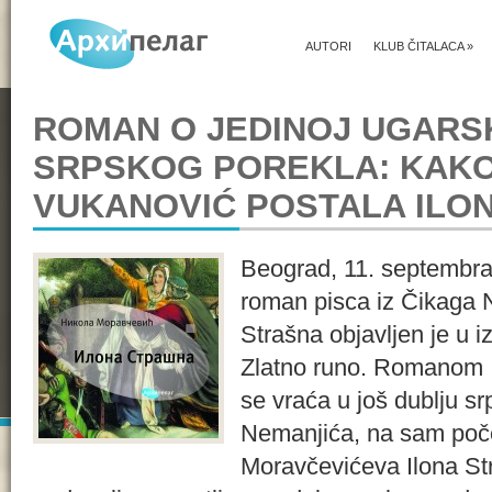
AUTORI
KLUB ČITALACA
»
ROMAN O JEDINOJ UGARSK
SRPSKOG POREKLA: KAKO
VUKANOVIĆ POSTALA ILO
Beograd, 11. septembra 
roman pisca iz Čikaga 
Strašna objavljen je u i
Zlatno runo. Romanom 
se vraća u još dublju sr
Nemanjića, na sam poče
Moravčevićeva Ilona St