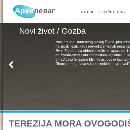
AUTORI
KLUB ČITALACA
»
Novi život / Gozba
Novi prevod Danteovog Novog života, prvi pr
na srpski jezik, kao i prevod Danteovih pesama
život. Zajedno sa obimnim kritičkim aparatom i k
društveno-istorijskim kontekstom koji oblikuju t
priređivača Snežane Milinković, ovo je kapital
čitaocu omogućava susret s nekim od vrhova D
TEREZIJA MORA OVOGODI