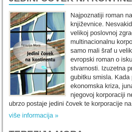
Najpoznatiji roman 
književnice. Nesvakid
velikoj poslovnoj zgra
multinacionalnu korpor
samo mali šraf u veli
evropski roman o isku
stvarnosti. Izuzetna pr
gubitku smisla. Kada 
ekonomska kriza, jun
njegovoj korporaciji n
ubrzo postaje jedini čovek te korporacije na.
više informacija »