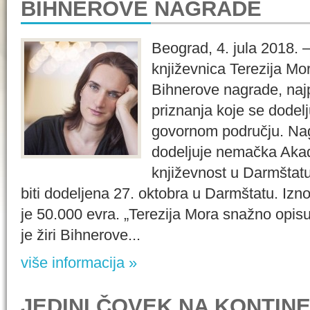
BIHNEROVE NAGRADE
Beograd, 4. jula 2018.
književnica Terezija Mo
Bihnerove nagrade, najp
priznanja koje se dode
govornom području. Na
dodeljuje nemačka Akade
književnost u Darmštatu
biti dodeljena 27. oktobra u Darmštatu. Iz
je 50.000 evra. „Terezija Mora snažno opis
je žiri Bihnerove...
više informacija »
JEDINI ČOVEK NA KONTIN