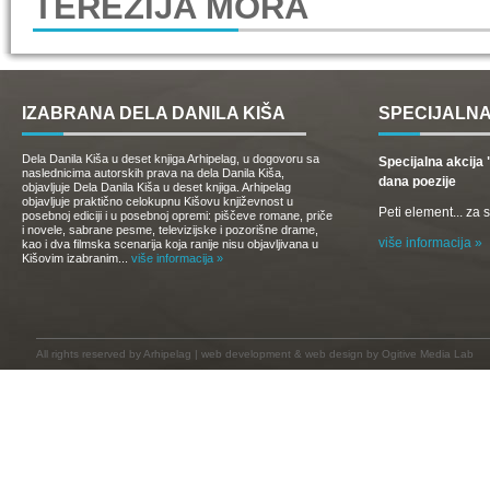
TEREZIJA MORA
IZABRANA DELA DANILA KIŠA
SPECIJALNA
Dela Danila Kiša u deset knjiga Arhipelag, u dogovoru sa
Specijalna akcij
naslednicima autorskih prava na dela Danila Kiša,
dana poezije
objavljuje Dela Danila Kiša u deset knjiga. Arhipelag
objavljuje praktično celokupnu Kišovu književnost u
Peti element... za
posebnoj ediciji i u posebnoj opremi: piščeve romane, priče
i novele, sabrane pesme, televizijske i pozorišne drame,
više informacija »
kao i dva filmska scenarija koja ranije nisu objavljivana u
Kišovim izabranim...
više informacija »
All rights reserved by
Arhipelag
|
web development
&
web design
by Ogitive Media Lab