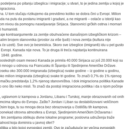
deljena po pitanju izbeglica i imigracije; u stvari, to je jedina zemlja u kojoj je
migraciona.
. U tom slučaju rizikujemo da previdimo koliko se dobra čini u Evropi. Milion
a na putu da postanu imigranti i građani, a ne migranti – ostaće u istoriji kao
nom nivou da pomognu naseljavanje Sirijaca. Stanovnici grčkih ostrva i mornari
i humanisti.
daje kontraargumente za zemlje obuhvaćene današnjom izbegličkom krizom –
alim brojem stanovnika (prostor za više ljudi) i nova zemlja (kultura nije
će uzeti). Sve ovo je besmislica. Skoro sve izbeglice (imigranti) idu u pet gusto
 Evropi. Kanada nije nova. To je druga ili treća najstarija kontinuirana
 1848. godine.
poslednjih osam meseci Kanada je primila 40.000 Sirijaca uz još 20.000 koji su
i mnogo u odnosu na Francusku ili Španiju ili Sjedinjene Američke Države.
oseku oko 300.000 imigranata (izbeglica) svake godine – iz godine u godinu,
oko milion imigranata (izbeglica) svake tri godine. To znači 0,7% do 1% njenog
mačku predstavlja 1,2% njenog stanovništva. I dok imigraciona politika Kanade
o ono što neko misli. To znači da postoji imigraciona politika i da s njom počinje
ica, uglavnom iz kampova u Jordanu, Libanu i Turskoj, manje obrazovanih od onih
čamcima stignu do Evropu. Zašto? Jordan i Liban su destabilizovani veličinom
 Osim toga, tu su mnoga deca bez obrazovanja u čistilištu tih kampova.
, ponekad otrovna atmosfera u Evropi, Sjedinjenim Američkim Državama i
e u tim zemljama oblikuju divne lokalne programe; poslovna udruženja traže
alnost koja dominira u javnoj sferi?
litika u bilo kojoj evropskoj zemlji. Ovo je začuđujuće jer većina evropskih