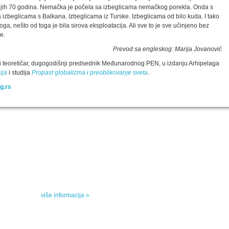
dnjih 70 godina. Nemačka je počela sa izbeglicama nemačkog porekla. Onda s
a izbeglicama s Balkana. Izbeglicama iz Turske. Izbeglicama od bilo kuda. I tako
loga, nešto od toga je bila sirova eksploatacija. Ali sve to je sve učinjeno bez
e.
Prevod sa engleskog: Marija Jovanović
ički teoretičar, dugogodišnji predsednik Međunarodnog PEN, u izdanju Arhipelaga
ija
i studija
Propast globalizma i preoblikovanje sveta
.
g.rs
SPECIJALNA AKCIJA
STO 
oru sa
Specijalna akcija "Arhipelaga" povodom Svetskog
dana poezije
u
Peti element... za sva vremena
e, priče
drame,
više informacija »
vana u
kulturne 