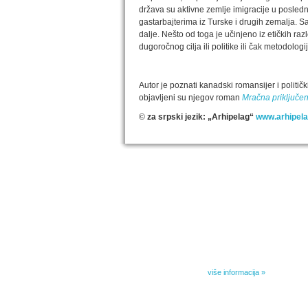
država su aktivne zemlje imigracije u posle
gastarbajterima iz Turske i drugih zemalja. S
dalje. Nešto od toga je učinjeno iz etičkih raz
dugoročnog cilja ili politike ili čak metodologij
Autor je poznati kanadski romansijer i polit
objavljeni su njegov roman
Mračna priključen
©
za srpski jezik: „Arhipelag“
www.arhipela
IZABRANA DELA DANILA KIŠA
Dela Danila Kiša u deset knjiga Arhipelag, u dogov
naslednicima autorskih prava na dela Danila Kiša,
objavljuje Dela Danila Kiša u deset knjiga. Arhipelag
objavljuje praktično celokupnu Kišovu književnost 
posebnoj ediciji i u posebnoj opremi: piščeve roman
i novele, sabrane pesme, televizijske i pozorišne 
kao i dva filmska scenarija koja ranije nisu objavlji
Kišovim izabranim...
više informacija »