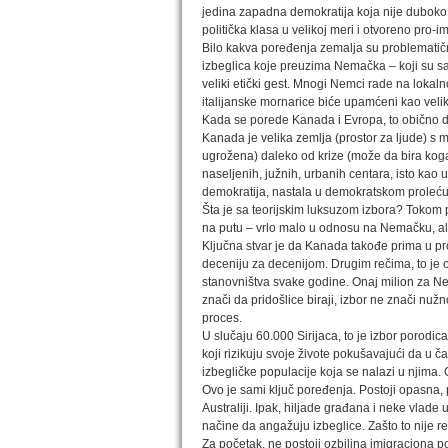
jedina zapadna demokratija koja nije duboko po
politička klasa u velikoj meri i otvoreno pro-i
Bilo kakva poređenja zemalja su problematična
izbeglica koje preuzima Nemačka – koji su sad
veliki etički gest. Mnogi Nemci rade na lokal
italijanske mornarice biće upamćeni kao velik
Kada se porede Kanada i Evropa, to obično 
Kanada je velika zemlja (prostor za ljude) s m
ugrožena) daleko od krize (može da bira koga 
naseljenih, južnih, urbanih centara, isto kao u
demokratija, nastala u demokratskom proleću
Šta je sa teorijskim luksuzom izbora? Tokom 
na putu – vrlo malo u odnosu na Nemačku, al
Ključna stvar je da Kanada takođe prima u pr
deceniju za decenijom. Drugim rečima, to je 
stanovništva svake godine. Onaj milion za Ne
znači da pridošlice biraji, izbor ne znači nužn
proces.
U slučaju 60.000 Sirijaca, to je izbor porod
koji rizikuju svoje živote pokušavajući da u 
izbegličke populacije koja se nalazi u njima.
Ovo je sami ključ poređenja. Postoji opasna
Australiji. Ipak, hiljade građana i neke vlad
načine da angažuju izbeglice. Zašto to nije re
Za početak, ne postoji ozbiljna imigraciona po