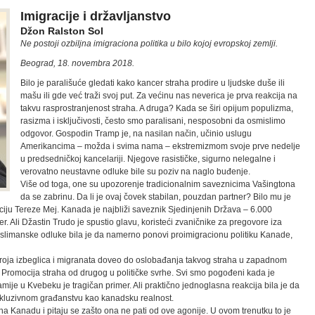
Imigracije i državljanstvo
Džon Ralston Sol
Ne postoji ozbiljna imigraciona politika u bilo kojoj evropskoj zemlji.
Beograd, 18. novembra 2018.
Bilo je parališuće gledati kako kancer straha prodire u ljudske duše ili
mašu ili gde već traži svoj put. Za većinu nas neverica je prva reakcija na
takvu rasprostranjenost straha. A druga? Kada se širi opijum populizma,
rasizma i isključivosti, često smo paralisani, nesposobni da osmislimo
odgovor. Gospodin Tramp je, na nasilan način, učinio uslugu
Amerikancima – možda i svima nama – ekstremizmom svoje prve nedelje
u predsedničkoj kancelariji. Njegove rasističke, sigurno nelegalne i
verovatno neustavne odluke bile su poziv na naglo buđenje.
Više od toga, one su upozorenje tradicionalnim saveznicima Vašingtona
da se zabrinu. Da li je ovaj čovek stabilan, pouzdan partner? Bilo mu je
ciju Tereze Mej. Kanada je najbliži saveznik Sjedinjenih Država – 6.000
er. Ali Džastin Trudo je spustio glavu, koristeći zvaničnike za pregovore iza
limanske odluke bila je da namerno ponovi proimigracionu politiku Kanade,
broja izbeglica i migranata doveo do oslobađanja takvog straha u zapadnom
og. Promocija straha od drugog u političke svrhe. Svi smo pogođeni kada je
mije u Kvebeku je tragičan primer. Ali praktično jednoglasna reakcija bila je da
inkluzivnom građanstvu kao kanadsku realnost.
 na Kanadu i pitaju se zašto ona ne pati od ove agonije. U ovom trenutku to je