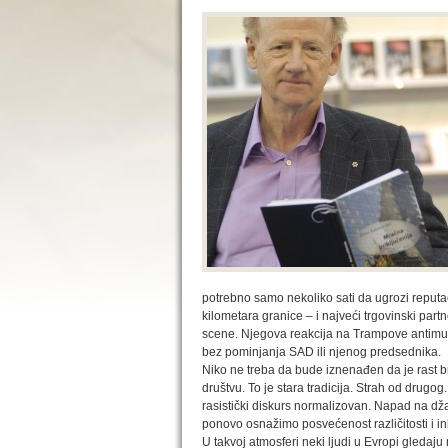
potrebno samo nekoliko sati da ugrozi reputa
kilometara granice – i najveći trgovinski partn
scene. Njegova reakcija na Trampove antimus
bez pominjanja SAD ili njenog predsednika.
Niko ne treba da bude iznenađen da je rast 
društvu. To je stara tradicija. Strah od drug
rasistički diskurs normalizovan. Napad na dža
ponovo osnažimo posvećenost različitosti i 
U takvoj atmosferi neki ljudi u Evropi gledaju