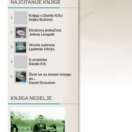
NAJČITANIJE KNJIGE
Knjiga o Danilu Kišu
1
Gojko Božović
Dirakova jednačina
2
Jelena Lengold
Vesela sahrana
3
Ljudmila Ulicka
Iz prepiske
4
Danilo Kiš
Život se sa mnom mnogo
5
po...
David Grosman
KNJIGA NEDELJE