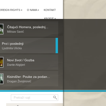
OREIGN RIGHTS
»
O NAMA
»
KONTAKT
KNJIGE
»
Čitajući Homera, poslednj...
Milisav Savić
Prvi i poslednji
Ljudmila Ulicka
Novi život / Gozba
Dante Aligijeri
Kisindžer: Pouke za podan...
Dragan Živojinović