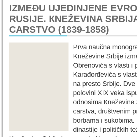
IZMEĐU UJEDINJENE EVRO
RUSIJE. КNEŽEVINA SRBIJ
CARSTVO (1839-1858)
Prva naučna monografij
Kneževine Srbije izm
Obrenovića s vlasti i
Karađorđevića s vlast
na presto Srbije. Dve
polovini XIX veka isp
odnosima Кneževine 
carstva, društvenim p
borbama i sukobima.
dinastije i političkih 