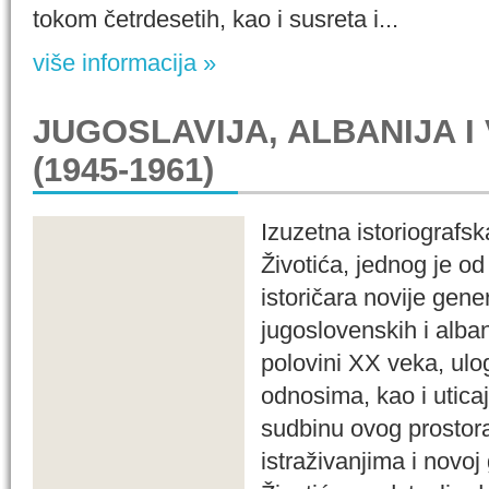
tokom četrdesetih, kao i susreta i...
više informacija »
JUGOSLAVIJA, ALBANIJA I 
(1945-1961)
Izuzetna istoriografs
Životića, jednog je od
istoričara novije gener
jugoslovenskih i alba
polovini XX veka, ulo
odnosima, kao i uticaj 
sudbinu ovog prostor
istraživanjima i novoj