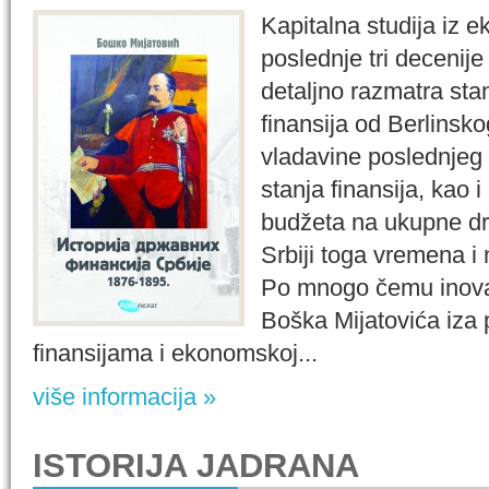
Kapitalna studija iz e
poslednje tri decenije
detaljno razmatra sta
finansija od Berlinsk
vladavine poslednjeg
stanja finansija, kao 
budžeta na ukupne druš
Srbiji toga vremena i
Po mnogo čemu inovati
Boška Mijatovića iza 
finansijama i ekonomskoj...
više informacija »
ISTORIJA JADRANA