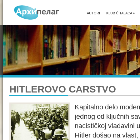
AUTORI
KLUB ČITALACA
»
HITLEROVO CARSTVO
Kapitalno delo moderne
jednog od ključnih sa
nacističkoj vladavini 
Hitler došao na vlast,