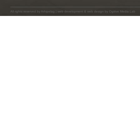
All rights reserved by
Arhipelag
|
web development
&
web design
by Ogitive Media Lab