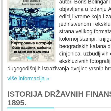
autori Boris Belingar 
objavljena u izdanju 
ediciji Vreme koja i 
jedinstvenom i ekskl
strana velikog format
kolornoj štampi, knjiga
beogradskih kafana d
činjenica, uzbudljivih
ekskluzivnih fotografij
dugogodišnjih istraživanja dvojice vrsnih hro
više informacija »
ISTORIJA DRŽAVNIH FINANS
1895.