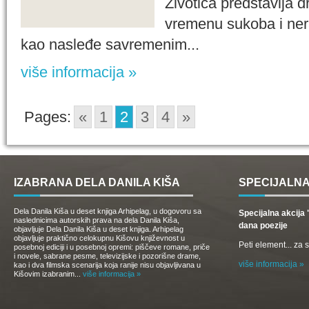
Životića predstavlja
vremenu sukoba i ner
kao nasleđe savremenim...
više informacija »
Pages:
«
1
2
3
4
»
IZABRANA DELA DANILA KIŠA
SPECIJALNA
Dela Danila Kiša u deset knjiga Arhipelag, u dogovoru sa
Specijalna akcij
naslednicima autorskih prava na dela Danila Kiša,
dana poezije
objavljuje Dela Danila Kiša u deset knjiga. Arhipelag
objavljuje praktično celokupnu Kišovu književnost u
Peti element... za
posebnoj ediciji i u posebnoj opremi: piščeve romane, priče
i novele, sabrane pesme, televizijske i pozorišne drame,
više informacija »
kao i dva filmska scenarija koja ranije nisu objavljivana u
Kišovim izabranim...
više informacija »