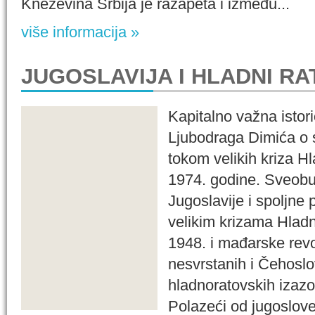
Kneževina Srbija je razapeta i između...
više informacija »
JUGOSLAVIJA I HLADNI RA
Kapitalno važna istori
Ljubodraga Dimića o sp
tokom velikih kriza H
1974. godine. Sveobu
Jugoslavije i spoljne 
velikim krizama Hladn
1948. i mađarske revo
nesvrstanih i Čehosl
hladnoratovskih izaz
Polazeći od jugoslov