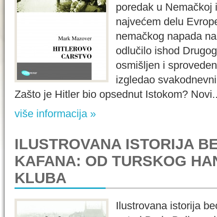
poredak u Nemačkoj i
najvećem delu Evrope
nemačkog napada na J
odlučilo ishod Drugog
osmišljen i sprovede
izgledao svakodnevni 
Zašto je Hitler bio opsednut Istokom? Novi..
više informacija »
ILUSTROVANA ISTORIJA 
KAFANA: OD TURSKOG HA
KLUBA
Ilustrovana istorija b