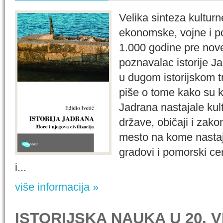
Velika sinteza kulturne
ekonomske, vojne i p
1.000 godine pre nove
poznavalac istorije Ja
u dugom istorijskom t
piše o tome kako su k
Jadrana nastajale kultu
države, običaji i zako
mesto na kome nastaju
gradovi i pomorski ce
i...
više informacija »
ISTORIJSKA NAUKA U 20. 