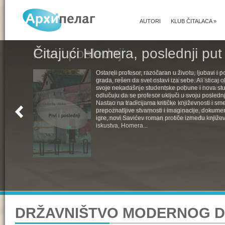
AUTORI
KLUB ČITALACA
»
Čitajući Homera, poslednji put
Ostareli profesor, razočaran u životu, ljubavi i pol
grada, rešen da svet ostavi iza sebe. Ali sticaj 
svoje nekadašnje studentske pobune i nova st
odlučuju da se profesor uključi u svoju poslednju
Nastao na tradicijama kritičke književnosti i s
prepoznatljive stvarnosti i imaginacije, dokumen
igre, novi Savićev roman protiče između književ
iskustva, Homera...
DRŽAVNIŠTVO MODERNOG 