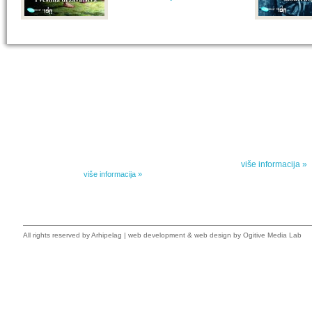
IZABRANA DELA DANILA KIŠA
SPECIJALNA
Dela Danila Kiša u deset knjiga Arhipelag, u dogovoru sa
Specijalna akcij
naslednicima autorskih prava na dela Danila Kiša,
dana poezije
objavljuje Dela Danila Kiša u deset knjiga. Arhipelag
objavljuje praktično celokupnu Kišovu književnost u
Peti element... za
posebnoj ediciji i u posebnoj opremi: piščeve romane, priče
i novele, sabrane pesme, televizijske i pozorišne drame,
više informacija »
kao i dva filmska scenarija koja ranije nisu objavljivana u
Kišovim izabranim...
više informacija »
All rights reserved by
Arhipelag
|
web development
&
web design
by Ogitive Media Lab