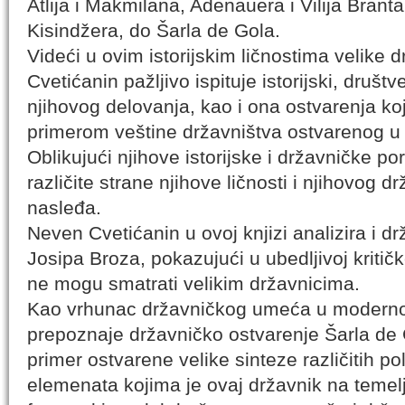
Atlija i Makmilana, Adenauera i Vilija Brant
Kisindžera, do Šarla de Gola.
Videći u ovim istorijskim ličnostima velike
Cvetićanin pažljivo ispituje istorijski, društve
njihovog delovanja, kao i ona ostvarenja ko
primerom veštine državništva ostvarenog 
Oblikujući njihove istorijske i državničke po
različite strane njihove ličnosti i njihovog dr
nasleđa.
Neven Cvetićanin u ovoj knjizi analizira i dr
Josipa Broza, pokazujući u ubedljivoj kritič
ne mogu smatrati velikim državnicima.
Kao vrhunac državničkog umeća u modern
prepoznaje državničko ostvarenje Šarla de
primer ostvarene velike sinteze različitih pol
elemenata kojima je ovaj državnik na temel