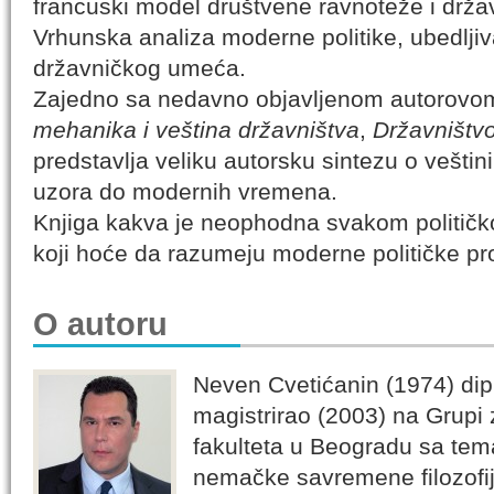
francuski model društvene ravnoteže i drža
Vrhunska analiza moderne politike, ubedlji
državničkog umeća.
Zajedno sa nedavno objavljenom autorovo
mehanika i veština državništva
,
Državništv
predstavlja veliku autorsku sintezu o veštin
uzora do modernih vremena.
Knjiga kakva je neophodna svakom političk
koji hoće da razumeju moderne političke pr
O autoru
Neven Cvetićanin (1974) dipl
magistrirao (2003) na Grupi z
fakulteta u Beogradu sa tem
nemačke savremene filozofije