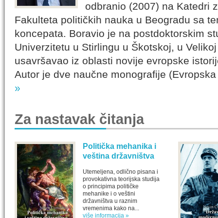
odbranio (2007) na Katedri za
Fakulteta političkih nauka u Beogradu sa tem
koncepata. Boravio je na postdoktorskim s
Univerzitetu u Stirlingu u Škotskoj, u Velikoj 
usavršavao iz oblasti novije evropske istorije 
Autor je dve naučne monografije (Evropska
»
Za nastavak čitanja
Politička mehanika i
veština državništva
Utemeljena, odlično pisana i
provokativna teorijska studija
o principima političke
mehanike i o veštini
državništva u raznim
vremenima kako na...
više informacija »