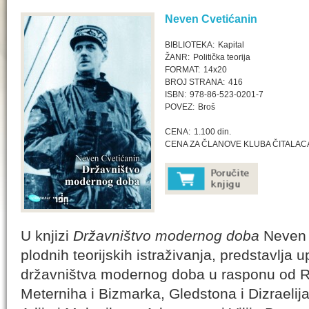
Neven Cvetićanin
BIBLIOTEKA:
Kapital
ŽANR:
Politička teorija
FORMAT:
14x20
BROJ STRANA:
416
ISBN:
978-86-523-0201-7
POVEZ:
Broš
CENA:
1.100 din.
CENA ZA ČLANOVE KLUBA ČITALAC
U knjizi
Državništvo modernog doba
Neven C
plodnih teorijskih istraživanja, predstavlja 
državništva modernog doba u rasponu od Ri
Meterniha i Bizmarka, Gledstona i Dizraelija