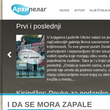
KNJIGE
AUTORI
KLUB ČITALACA
Prvi i poslednji
U knjigama Ljudmile Ulicke nalazi se j
najčudesnijih galerija likova savremen
književnosti. Tu sve govori punim živo
proživljenim i neponovljivim ličnim isk
velikih epoha koje menjaju sliku sveta,
pojedinačne sudbine. Tako je i u knjizi pr
poslednji. „Ostala je sasvim sama, a po 
prirodi nije umela da podnosi samoću, 
stanju izbezumljene muve kojoj su otkinul
kružila u mestu,...
Kisindžer: Pouke za podanike 
I DA SE MORA ZAPALE
Celovita politička, intelektualna i ljudska
Kisindžera, najznačajnijeg diplomate X