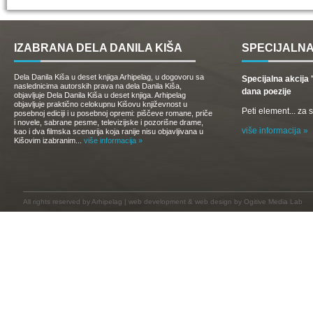
IZABRANA DELA DANILA KIŠA
SPECIJALNA
Dela Danila Kiša u deset knjiga Arhipelag, u dogovoru sa
Specijalna akcij
naslednicima autorskih prava na dela Danila Kiša,
dana poezije
objavljuje Dela Danila Kiša u deset knjiga. Arhipelag
objavljuje praktično celokupnu Kišovu književnost u
Peti element... za
posebnoj ediciji i u posebnoj opremi: piščeve romane, priče
i novele, sabrane pesme, televizijske i pozorišne drame,
više informacija »
kao i dva filmska scenarija koja ranije nisu objavljivana u
Kišovim izabranim...
više informacija »
All rights reserved by
Arhipelag
|
web development
&
web design
by Ogitive Media Lab